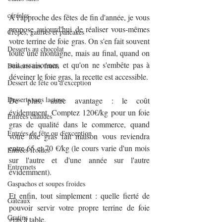
céréales
A l'approche des fêtes de fin d'année, je vous 
propose aujourd'hui de réaliser vous-mêmes 
Crêpes, gaufres et pancakes
votre terrine de foie gras. On s'en fait souvent 
Desserts au chocolat
toute une montagne, mais au final, quand on 
sait assaisonner, et qu'on ne s'embête pas à 
Desserts aux fruits
déveiner le foie gras, la recette est accessible.
Dessert de fête ou d'exception
Desserts sans lactose
De plus, autre avantage : le coût 
évidemment. Comptez 120€/kg pour un foie 
Entrées chaudes
gras de qualité dans le commerce, quand 
Entrées de fête ou d'exception
votre foie gras fait maison vous reviendra 
entre 65 et 70 €/kg (le cours varie d'un mois 
Entrées froides
sur l'autre et d'une année sur l'autre 
Entremets
évidemment).
Gaspachos et soupes froides
Et enfin, tout simplement : quelle fierté de 
Gâteaux
pouvoir servir votre propre terrine de foie 
Gratins
gras à table.