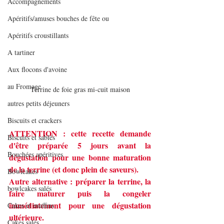
Accompagnements
Apéritifs/amuses bouches de fête ou
Apéritifs croustillants
A tartiner
Aux flocons d'avoine
au Fromage
Terrine de foie gras mi-cuit maison
autres petits déjeuners
Biscuits et crackers
ATTENTION : cette recette demande 
Biscuits et sablés
d'être préparée 5 jours avant la 
Bouchées apéritives
dégustation pour une bonne maturation 
de la terrine (et donc plein de saveurs).
Bowlcakes
Autre alternative : préparer la terrine, la 
bowlcakes salés
faire maturer puis la congeler 
immédiatement pour une dégustation 
Cakes et muffins
ultérieure.
Cakes salés