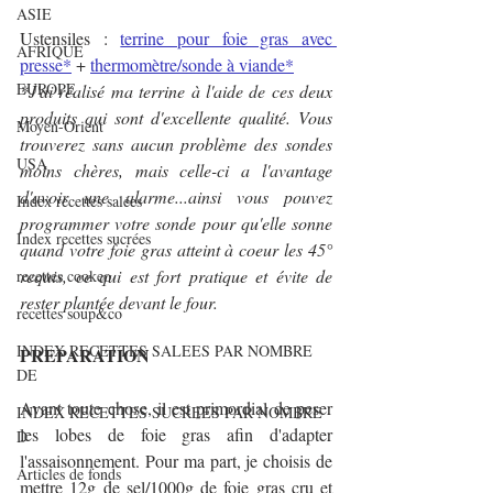
ASIE
Ustensiles : 
terrine pour foie gras avec 
AFRIQUE
presse
*
 + 
thermomètre/sonde à viande*
EUROPE
*J'ai réalisé ma terrine à l'aide de ces deux 
produits qui sont d'excellente qualité. Vous 
Moyen-Orient
trouverez sans aucun problème des sondes 
USA
moins chères, mais celle-ci a l'avantage 
d'avoir une alarme...ainsi vous pouvez 
Index recettes salées
programmer votre sonde pour qu'elle sonne 
Index recettes sucrées
quand votre foie gras atteint à coeur les 45° 
requis, ce qui est fort pratique et évite de 
recettes cookeo
rester plantée devant le four.
recettes soup&co
INDEX RECETTES SALEES PAR NOMBRE
PREPARATION
DE
Avant toute chose, il est primordial de peser 
INDEX RECETTES SUCREES PAR NOMBRE
les lobes de foie gras afin d'adapter 
D
l'assaisonnement. Pour ma part, je choisis de 
Articles de fonds
mettre 12g de sel/1000g de foie gras cru et 