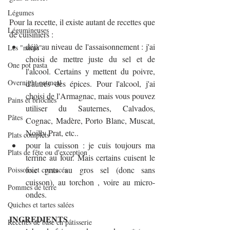
Légumes
Pour la recette, il existe autant de recettes que 
Légumineuses
de cuisiniers :
déjà au niveau de l'assaisonnement : j'ai 
Les "minis"
choisi de mettre juste du sel et de 
One pot pasta
l'alcool. Certains y mettent du poivre, 
Overnight oatmeal
d'autres des épices. Pour l'alcool, j'ai 
choisi de l'Armagnac, mais vous pouvez 
Pains et brioches
utiliser du Sauternes, Calvados, 
Pâtes
Cognac, Madère, Porto Blanc, Muscat, 
Noilly Prat, etc..
Plats complets
pour la cuisson : je cuis toujours ma 
Plats de fête ou d'exception
terrine au four. Mais certains cuisent le 
foie gras au gros sel (donc sans 
Poissons et crustacés
cuisson), au torchon , voire au micro-
Pommes de terre
ondes.
Quiches et tartes salées
INGREDIENTS
Recettes de base en pâtisserie