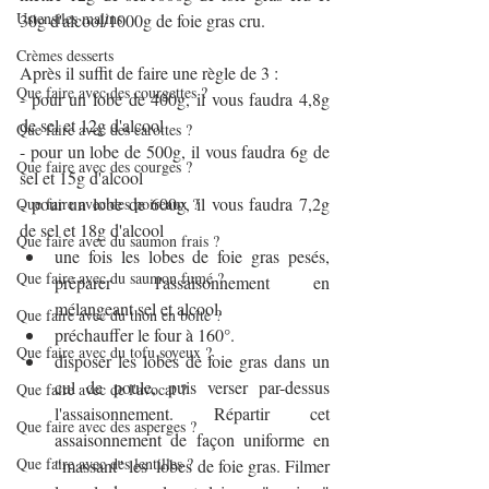
Ustensiles malins
30g d'alcool/1000g de foie gras cru.
Crèmes desserts
Après il suffit de faire une règle de 3 :
Que faire avec des courgettes ?
- pour un lobe de 400g, il vous faudra 4,8g 
de sel et 12g d'alcool
Que faire avec des carottes ?
- pour un lobe de 500g, il vous faudra 6g de 
Que faire avec des courges ?
sel et 15g d'alcool
- pour un lobe de 600g, il vous faudra 7,2g 
Que faire avec des poireaux ?
de sel et 18g d'alcool
Que faire avec du saumon frais ?
une fois les lobes de foie gras pesés, 
Que faire avec du saumon fumé ?
préparer l'assaisonnement en 
mélangeant sel et alcool.
Que faire avec du thon en boîte ?
préchauffer le four à 160°.
Que faire avec du tofu soyeux ?
disposer les lobes de foie gras dans un 
cul de poule, puis verser par-dessus 
Que faire avec de l'avocat ?
l'assaisonnement. Répartir cet 
Que faire avec des asperges ?
assaisonnement de façon uniforme en 
Que faire avec des lentilles ?
"massant" les  lobes de foie gras. Filmer 