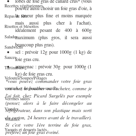
lobes de foie gras de canard crus* (vous 
Recettes végétariennes
pouvez aussi choisir un foie gras d'oie, à 
la saveur plus fine et moins marquée 
Repas de fête
mais aussi plus cher à l'achat), 
Risottos et blésottos
idéalement pesant de 400 à 600g 
Salades
maximum (plus gros, il sera aussi 
beaucoup plus gras).
Sandwichs
sel : prévoir 12g pour 1000g (1 kg) de 
Sauces
foie gras cru.
armagnac : prévoir 30g  pour 1000g (1 
Tartinables
kg) de foie gras cru.
Veloutés/Soupes/Potages
*vous pouvez commander votre foie gras 
cru chez le boucher ou l'acheter, comme je 
verrines et mignardises sucrées
l'ai fait, chez Picard Surgelés par exemple 
Verrines salées
(pensez alors à le faire décongeler au 
Viandes
réfrigérateur, dans son plastique mais sorti 
du carton, 24 heures avant de le travailler). 
Volailles
Si c'est votre 1ère terrine de foie gras, 
Yaourts et desserts lactés
préférez un foie gras éveiné.