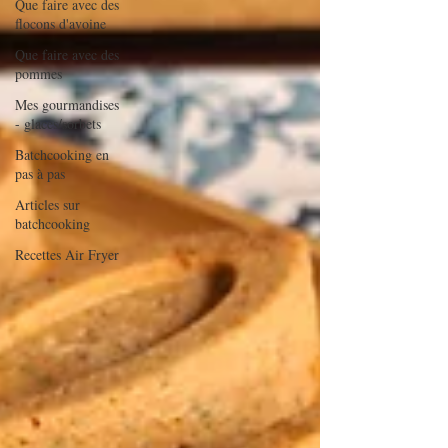
Que faire avec des
flocons d'avoine
Que faire avec des
pommes
Mes gourmandises
- glaces/sorbets
Batchcooking en
pas à pas
Articles sur
batchcooking
Recettes Air Fryer