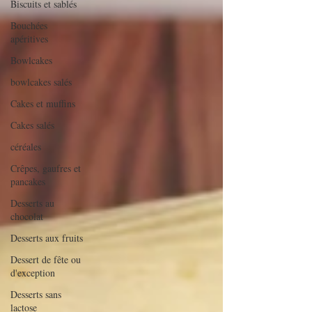
Biscuits et sablés
Bouchées
apéritives
Bowlcakes
bowlcakes salés
Cakes et muffins
Cakes salés
céréales
Crêpes, gaufres et
pancakes
Desserts au
chocolat
Desserts aux fruits
Dessert de fête ou
d'exception
Desserts sans
lactose