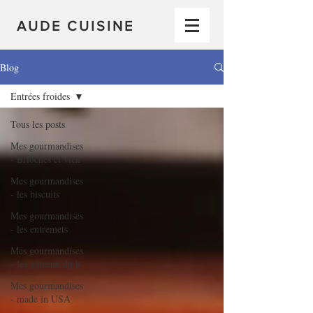
AUDE CUISINE
Blog
Entrées froides
Tous les posts
Mes gourmandises
- Brioches et vien
Mes gourmandises
- les biscuits
Mes gourmandises
- les entremets
Mes gourmandises
- les gâteaux du b
Mes gourmandises
- made in USA