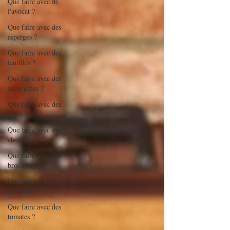
Que faire avec de
l'avocat ?
Que faire avec des
asperges ?
Que faire avec des
lentilles ?
Que faire avec des
aubergines ?
Que faire avec des
petits pois ?
Que faire avec du
chou-fleur ?
Que faire avec des
brocolis ?
Que faire avec des
épinards ?
Que faire avec des
tomates ?