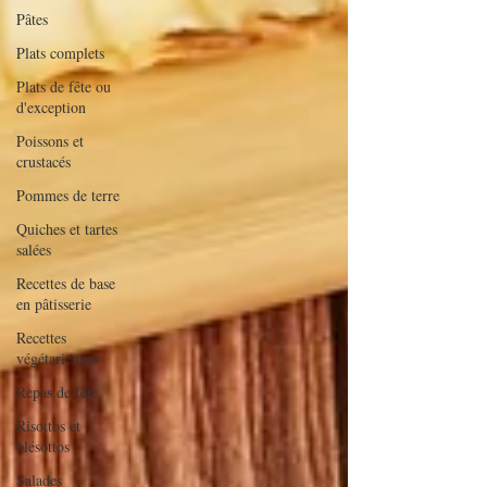
Pâtes
Plats complets
Plats de fête ou
d'exception
Poissons et
crustacés
Pommes de terre
Quiches et tartes
salées
Recettes de base
en pâtisserie
Recettes
végétariennes
Repas de fête
Risottos et
blésottos
Salades