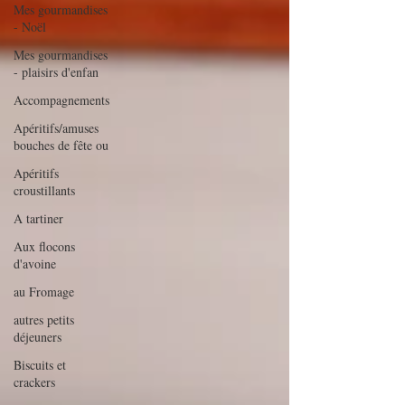
Mes gourmandises
- Noël
Mes gourmandises
- plaisirs d'enfan
Accompagnements
Apéritifs/amuses
bouches de fête ou
Apéritifs
croustillants
A tartiner
Aux flocons
d'avoine
au Fromage
autres petits
déjeuners
Biscuits et
crackers