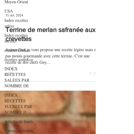
Moyen-Orient
USA
Index recettes
salées
31 oct. 2024
Index recettes
sucrées
Terrine de merlan safranée aux
recettes cookeo
crevettes
recettes soup&co
Aujourd'hui je vous propose une recette légère mais non
INDEX
pas moins gourmande avec cette terrine. C'est une
RECETTES
recette de nos chefs Guy...
SALEES PAR
NOMBRE DE
INDEX
RECETTES
SUCREES PAR
NOMBRE D
Articles de fonds
Ustensiles malins