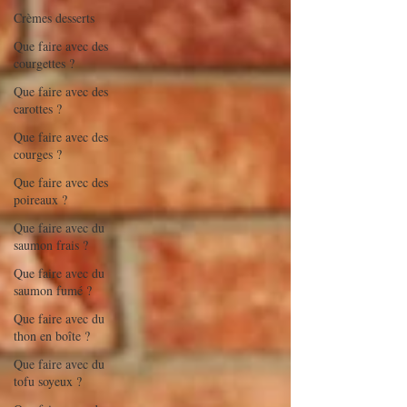
Crèmes desserts
Que faire avec des
courgettes ?
Que faire avec des
carottes ?
Que faire avec des
courges ?
Que faire avec des
poireaux ?
Que faire avec du
saumon frais ?
Que faire avec du
saumon fumé ?
Que faire avec du
thon en boîte ?
Que faire avec du
tofu soyeux ?