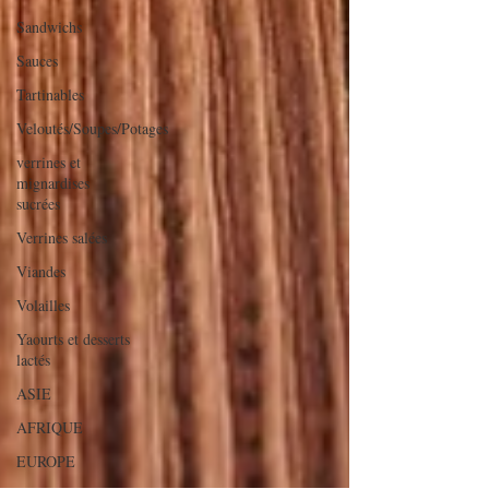
Sandwichs
Sauces
Tartinables
Veloutés/Soupes/Potages
verrines et
mignardises
sucrées
Verrines salées
Viandes
Volailles
Yaourts et desserts
lactés
ASIE
AFRIQUE
EUROPE