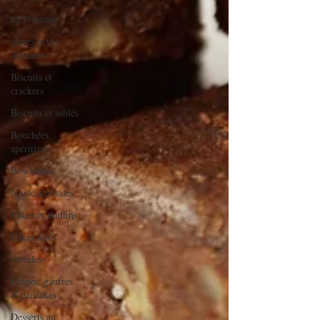
au Fromage
autres petits
déjeuners
Biscuits et
crackers
Biscuits et sablés
Bouchées
apéritives
Bowlcakes
bowlcakes salés
Cakes et muffins
Cakes salés
céréales
Crêpes, gaufres
et pancakes
Desserts au