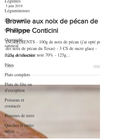
Légumes
Légumineuses
5 juin 2019
Les "minis"
One pot pasta
Brownie aux noix de pécan de
Overnight
Philippe Conticini
oatmeal
Pains et brioches
INGREDIENTS - 100g de noix de pécan (j'ai opté pour
des noix de pécan du Texas) - 3 CS de sucre glace -
Pâtes
125g de chocolat noir 70% - 125g...
Plats complets
Plats de fête ou
d'exception
Poissons et
crustacés
Pommes de terre
Quiches et tartes
salées