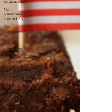
les gâteaux du b
Mes
gourmandises -
made in USA
Mes
gourmandises -
Noël
Mes
gourmandises -
plaisirs d'enfan
Accompagnements
Apéritifs/amuses
bouches de fête
ou
Apéritifs
croustillants
A tartiner
Aux flocons
d'avoine