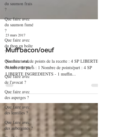
du saumon frais
?
Que faire avec
du saumon fumé
?
Que faire avec
du thon en boîte
23 mars 2017
?
Que faire avec
Muff'bacon/oeuf
du tofu soyeux ?
Nombre total de points de la recette : 4 SP LIBERTE
Que faire avec
Nombre de parts : 1 Nombre de points/part : 4 SP
de l'avocat ?
LIBERTE INGREDIENTS - 1 muffin...
Que faire avec
des asperges ?
Que faire avec
des lentilles ?
Que faire avec
des aubergines ?