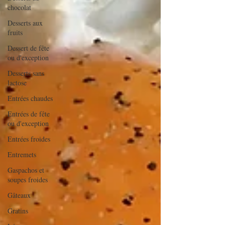
chocolat
Desserts aux
fruits
Dessert de fête
ou d'exception
Desserts sans
lactose
Entrées chaudes
Entrées de fête
ou d'exception
Entrées froides
Entremets
Gaspachos et
soupes froides
Gâteaux
Gratins