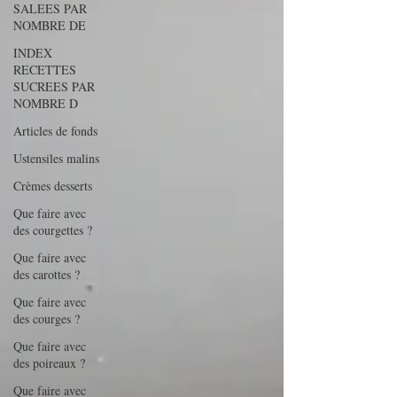
SALEES PAR
NOMBRE DE
INDEX
RECETTES
SUCREES PAR
NOMBRE D
Articles de fonds
Ustensiles malins
Crèmes desserts
Que faire avec
des courgettes ?
Que faire avec
des carottes ?
Que faire avec
des courges ?
Que faire avec
des poireaux ?
Que faire avec