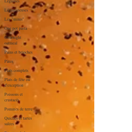
Légumes
Légumineuses
Les "minis"
One pot pasta
Overnight
oatmeal
Pains et brioches
Pâtes
Plats complets
Plats de fête ou
d'exception
Poissons et
crustacés
Pommes de terre
Quiches et tartes
salées