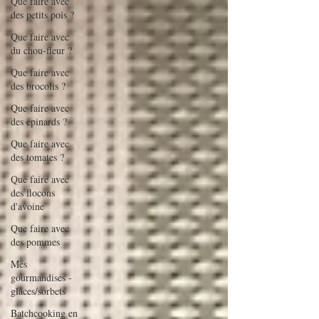
Que faire avec
des petits pois ?
Que faire avec
du chou-fleur ?
Que faire avec
des brocolis ?
Que faire avec
des épinards ?
Que faire avec
des tomates ?
Que faire avec
des flocons
d'avoine
Que faire avec
des pommes
Mes
gourmandises -
glaces/sorbets
Batchcooking en