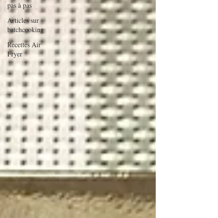
pas à pas
Articles sur
batchcooking
Recettes Air
Fryer