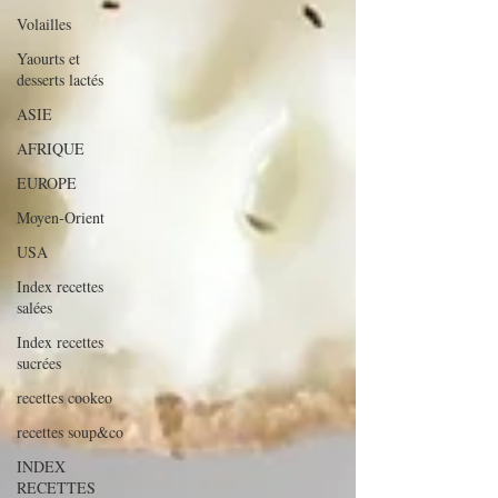
Volailles
Yaourts et
desserts lactés
ASIE
AFRIQUE
EUROPE
Moyen-Orient
USA
Index recettes
salées
Index recettes
sucrées
recettes cookeo
recettes soup&co
INDEX
RECETTES