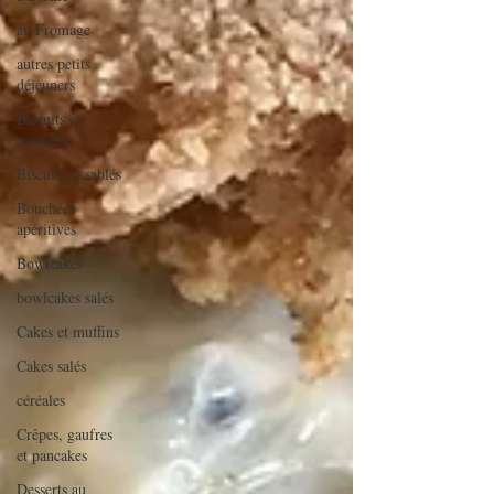
au Fromage
autres petits
déjeuners
Biscuits et
crackers
Biscuits et sablés
Bouchées
apéritives
Bowlcakes
bowlcakes salés
Cakes et muffins
Cakes salés
céréales
Crêpes, gaufres
et pancakes
Desserts au