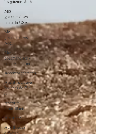
les gâteaux du b
Mes
gourmandises -
made in USA
Mes
gourmandises -
Noël
Mes
gourmandises -
plaisirs d'enfan
Accompagnements
Apéritifs/amuses
bouches de fête
ou
Apéritifs
croustillants
A tartiner
Aux flocons
d'avoine