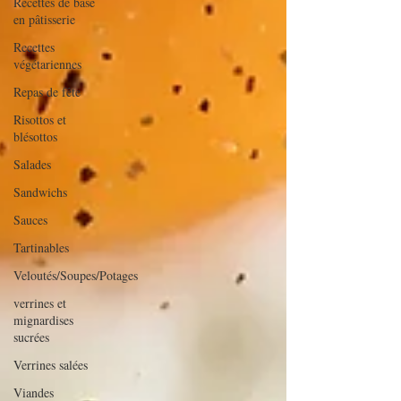
Recettes de base
en pâtisserie
Recettes
végétariennes
Repas de fête
Risottos et
blésottos
Salades
Sandwichs
Sauces
Tartinables
Veloutés/Soupes/Potages
verrines et
mignardises
sucrées
Verrines salées
Viandes