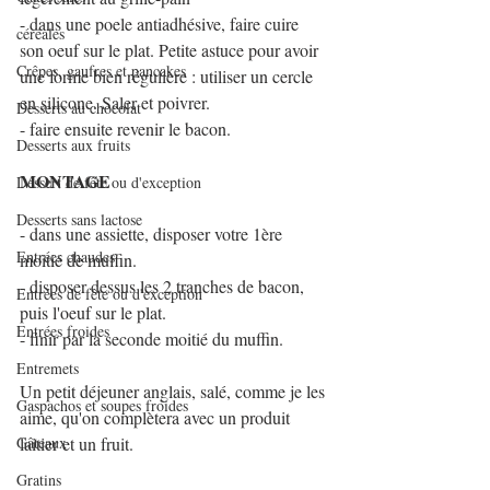
- dans une poele antiadhésive, faire cuire 
céréales
son oeuf sur le plat. Petite astuce pour avoir 
Crêpes, gaufres et pancakes
une forme bien régulière : utiliser un cercle 
en silicone. Saler et poivrer.
Desserts au chocolat
- faire ensuite revenir le bacon.
Desserts aux fruits
MONTAGE
Dessert de fête ou d'exception
Desserts sans lactose
- dans une assiette, disposer votre 1ère 
Entrées chaudes
moitié de muffin.
- disposer dessus les 2 tranches de bacon, 
Entrées de fête ou d'exception
puis l'oeuf sur le plat.
Entrées froides
- finir par la seconde moitié du muffin.
Entremets
Un petit déjeuner anglais, salé, comme je les 
Gaspachos et soupes froides
aime, qu'on complètera avec un produit 
Gâteaux
laitier et un fruit.
Gratins