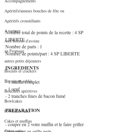
Accompagnements
Apéritifs/amuses bouches de fête ou
Apéritifs croustillants
A tartiner
Nombre total de points de la recette : 4 SP 
LIBERTE
Aux flocons d'avoine
Nombre de parts : 1
au Fromage
Nombre de points/part : 4 SP LIBERTE
autres petits déjeuners
INGREDIENTS
Biscuits et crackers
Biscuits et sablés
- 1 muffin complet
- 1 oeuf
Bouchées apéritives
- 2 tranches fines de bacon fumé
Bowlcakes
PREPARATION
bowlcakes salés
Cakes et muffins
- couper en 2 votre muffin et le faire griller 
Cakes salés
légèrement au grille-pain