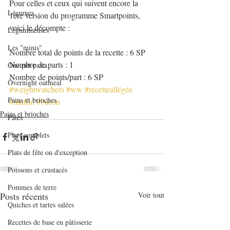
Pour celles et ceux qui suivent encore la 
Légumes
1ère version du programme Smartpoints, 
voici le décompte :
Légumineuses
Les "minis"
Nombre total de points de la recette : 6 SP
Nombre de parts : 1
One pot pasta
Nombre de points/part : 6 SP
Overnight oatmeal
#weightwatchers
#ww
#recetteallégée
Pains et brioches
#muffin
#bacon
Pains et brioches
Pâtes
Plats complets
Plats de fête ou d'exception
Poissons et crustacés
Pommes de terre
Posts récents
Voir tout
Quiches et tartes salées
Recettes de base en pâtisserie