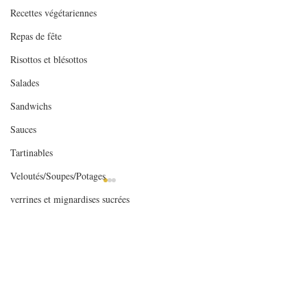
Recettes végétariennes
Repas de fête
Risottos et blésottos
Salades
Sandwichs
Sauces
Tartinables
Veloutés/Soupes/Potages
verrines et mignardises sucrées
Verrines salées
1 commentaire
Viandes
Pains à panini
Pain de mie sapi
Volailles
Rédigez un commentaire...
Yaourts et desserts lactés