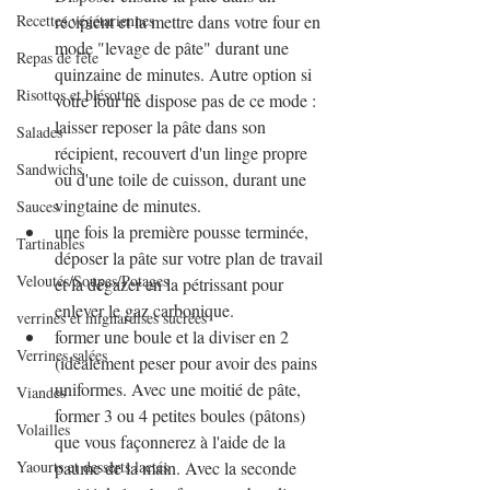
Recettes végétariennes
récipient et la mettre dans votre four en 
mode "levage de pâte" durant une 
Repas de fête
quinzaine de minutes. Autre option si 
Risottos et blésottos
votre four ne dispose pas de ce mode : 
laisser reposer la pâte dans son 
Salades
récipient, recouvert d'un linge propre 
Sandwichs
ou d'une toile de cuisson, durant une 
vingtaine de minutes.
Sauces
une fois la première pousse terminée, 
Tartinables
déposer la pâte sur votre plan de travail 
Veloutés/Soupes/Potages
et la dégazer en la pétrissant pour 
enlever le gaz carbonique.
verrines et mignardises sucrées
former une boule et la diviser en 2 
Verrines salées
(idéalement peser pour avoir des pains 
uniformes. Avec une moitié de pâte, 
Viandes
former 3 ou 4 petites boules (pâtons) 
Volailles
que vous façonnerez à l'aide de la 
Yaourts et desserts lactés
paume de la main. Avec la seconde 