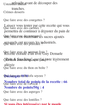
refroidir avant de découper des 
Ustensiles malins
tranches.
Crèmes desserts
Que faire avec des courgettes ?
Laissez vous tenter par cette recette qui vous 
Que faire avec des carottes ?
permettra de continuer à déguster du pain de 
Que faire avec des courges ?
mie, mais en maîtrisant les sucres ajoutés 
auxquels ont recours les industriels.
Que faire avec des poireaux ?
Que faire avec du saumon frais ?
Recette extraite d'un livre Guy Demarle 
"
Pain & Snacking
" que j'ai juste légèrement 
Que faire avec du saumon fumé ?
allégée
Que faire avec du thon en boîte ?
Décompte WW
Que faire avec du tofu soyeux ?
Nombre total de points de la recette : 66
Que faire avec de l'avocat ?
Nombre de points/50g : 4
Que faire avec des asperges ?
Que faire avec des lentilles ?
Si vous êtes intéressé(e) par le moule 