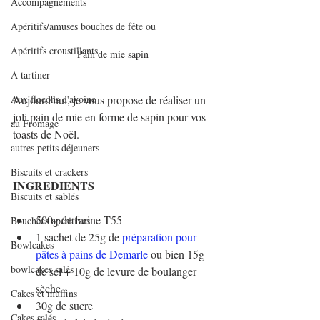
Accompagnements
Apéritifs/amuses bouches de fête ou
Apéritifs croustillants
Pain de mie sapin 
A tartiner
Aux flocons d'avoine
Aujourd'hui, je vous propose de réaliser un 
joli pain de mie en forme de sapin pour vos 
au Fromage
toasts de Noël.
autres petits déjeuners
Biscuits et crackers
INGREDIENTS
Biscuits et sablés
500g de farine T55
Bouchées apéritives
1 sachet de 25g de 
préparation pour 
Bowlcakes
pâtes à pains de Demarle
 ou bien 15g 
bowlcakes salés
de sel + 10g de levure de boulanger 
sèche
Cakes et muffins
30g de sucre
Cakes salés