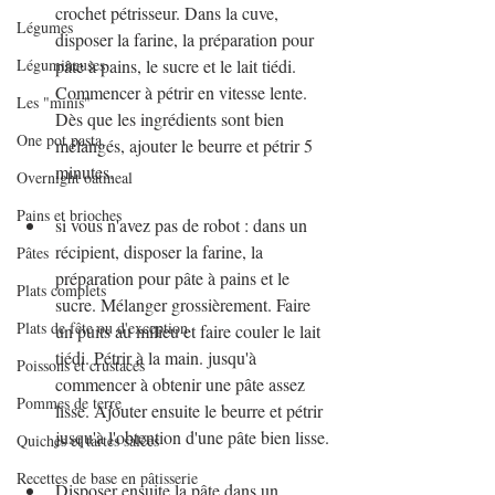
crochet pétrisseur. Dans la cuve, 
Légumes
disposer la farine, la préparation pour 
Légumineuses
pâte à pains, le sucre et le lait tiédi. 
Commencer à pétrir en vitesse lente. 
Les "minis"
Dès que les ingrédients sont bien 
One pot pasta
mélangés, ajouter le beurre et pétrir 5 
minutes.
Overnight oatmeal
Pains et brioches
si vous n'avez pas de robot : dans un 
récipient, disposer la farine, la 
Pâtes
préparation pour pâte à pains et le 
Plats complets
sucre. Mélanger grossièrement. Faire 
Plats de fête ou d'exception
un puits au milieu et faire couler le lait 
tiédi. Pétrir à la main. jusqu'à 
Poissons et crustacés
commencer à obtenir une pâte assez 
Pommes de terre
lisse. Ajouter ensuite le beurre et pétrir 
jusqu'à l'obtention d'une pâte bien lisse.
Quiches et tartes salées
Recettes de base en pâtisserie
Disposer ensuite la pâte dans un 