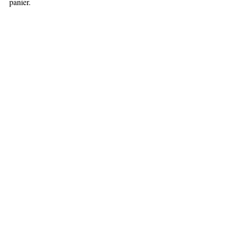
panier.
Pain de mie sapin 