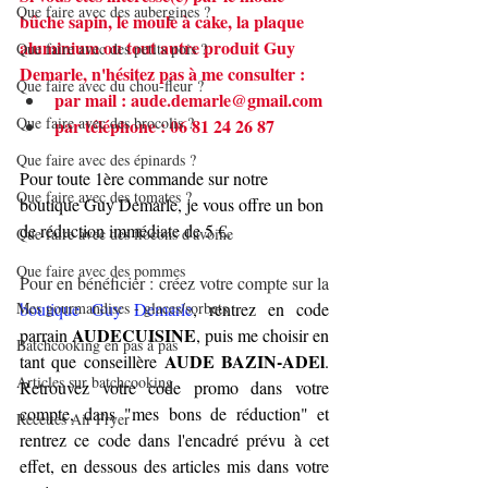
Que faire avec des aubergines ?
bûche sapin, le moule à cake, la plaque 
aluminium ou tout autre produit Guy 
Que faire avec des petits pois ?
Demarle, n'hésitez pas à me consulter :
Que faire avec du chou-fleur ?
par mail : 
aude.demarle@gmail.com
Que faire avec des brocolis ?
par téléphone : 06 81 24 26 87
Que faire avec des épinards ?
Pour toute 1ère commande sur notre 
Que faire avec des tomates ?
boutique Guy Demarle, je vous offre un bon 
de réduction immédiate de 5 €.
Que faire avec des flocons d'avoine
Que faire avec des pommes
Pour en bénéficier : créez votre compte sur la 
Mes gourmandises - glaces/sorbets
boutique Guy Demarle
, rentrez en code 
AUDECUISINE
parrain 
, puis me choisir en 
Batchcooking en pas à pas
 AUDE BAZIN-ADEl
tant que conseillère
. 
Articles sur batchcooking
Retrouvez votre code promo dans votre 
compte, dans "mes bons de réduction" et 
Recettes Air Fryer
rentrez ce code dans l'encadré prévu à cet 
effet, en dessous des articles mis dans votre 