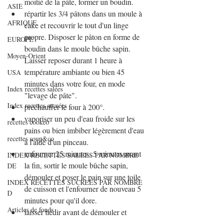
moitié de la pâte, former un boudin.
ASIE
répartir les 3/4 pâtons dans un moule à 
AFRIQUE
cake et recouvrir le tout d'un linge 
propre. Disposer le pâton en forme de 
EUROPE
boudin dans le moule bûche sapin. 
Moyen-Orient
Laisser reposer durant 1 heure à 
température ambiante ou bien 45 
USA
minutes dans votre four, en mode 
Index recettes salées
"levage de pâte".
Index recettes sucrées
préchauffer le four à 200°.
vaporiser un peu d'eau froide sur les 
recettes cookeo
pains ou bien imbiber légèrement d'eau 
recettes soup&co
à l'aide d'un pinceau.
enfourner 25 minutes. 5 minutes avant 
INDEX RECETTES SALEES PAR NOMBRE
la fin, sortir le moule bûche sapin, 
DE
démouler et poser le pain sur une toile 
INDEX RECETTES SUCREES PAR NOMBRE
de cuisson et l'enfourner de nouveau 5 
D
minutes pour qu'il dore.
Articles de fonds
laisser tiédir avant de démouler et 