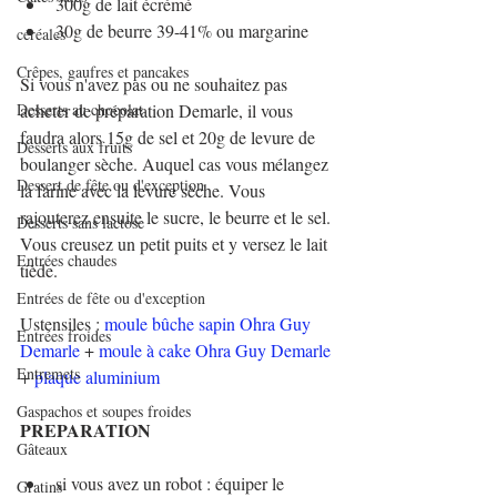
300g de lait écrémé
30g de beurre 39-41% ou margarine
céréales
Crêpes, gaufres et pancakes
Si vous n'avez pas ou ne souhaitez pas 
Desserts au chocolat
acheter de préparation Demarle, il vous 
faudra alors 15g de sel et 20g de levure de 
Desserts aux fruits
boulanger sèche. Auquel cas vous mélangez 
Dessert de fête ou d'exception
la farine avec la levure sèche. Vous 
rajouterez ensuite le sucre, le beurre et le sel. 
Desserts sans lactose
Vous creusez un petit puits et y versez le lait 
Entrées chaudes
tiède.
Entrées de fête ou d'exception
Ustensiles : 
moule bûche sapin Ohra Guy 
Entrées froides
Demarle
 + 
moule à cake Ohra Guy Demarle
Entremets
+ 
plaque aluminium
Gaspachos et soupes froides
PREPARATION
Gâteaux
si vous avez un robot : équiper le 
Gratins