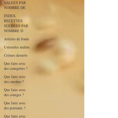
SALEES PAR
NOMBRE DE
INDEX
RECETTES
SUCREES PAR
NOMBRE D
Articles de fonds
Ustensiles malins
Crèmes desserts
Que faire avec
des courgettes ?
Que faire avec
des carottes ?
Que faire avec
des courges ?
Que faire avec
des poireaux ?
Que faire avec