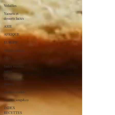
Volailles
Yaourts et
desserts lactés
ASIE
AFRIQUE
EUROPE
Moyen-Orient
USA
Index recettes
salées
Index recettes
sucrées
recettes cookeo
recettes soup&co
INDEX
RECETTES