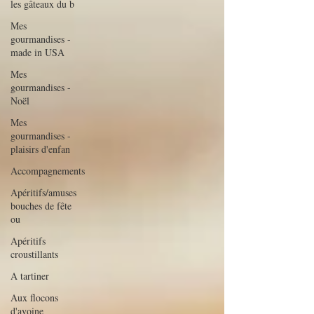
les gâteaux du b
Mes
gourmandises -
made in USA
Mes
gourmandises -
Noël
Mes
gourmandises -
plaisirs d'enfan
Accompagnements
Apéritifs/amuses
bouches de fête
ou
Apéritifs
croustillants
A tartiner
Aux flocons
d'avoine