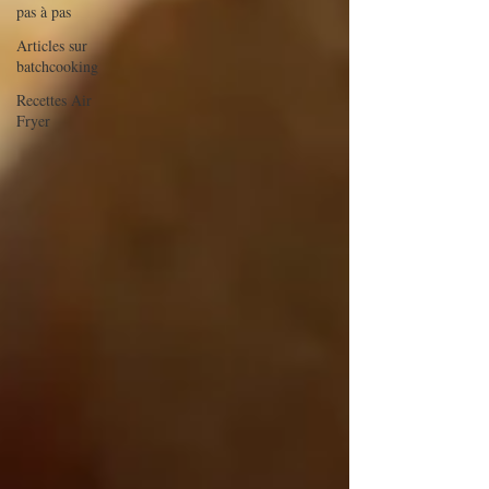
pas à pas
Articles sur
batchcooking
Recettes Air
Fryer