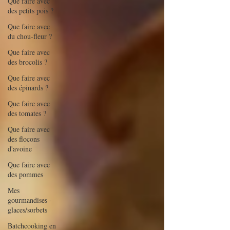
Que faire avec
des petits pois ?
Que faire avec
du chou-fleur ?
Que faire avec
des brocolis ?
Que faire avec
des épinards ?
Que faire avec
des tomates ?
Que faire avec
des flocons
d'avoine
Que faire avec
des pommes
Mes
gourmandises -
glaces/sorbets
Batchcooking en