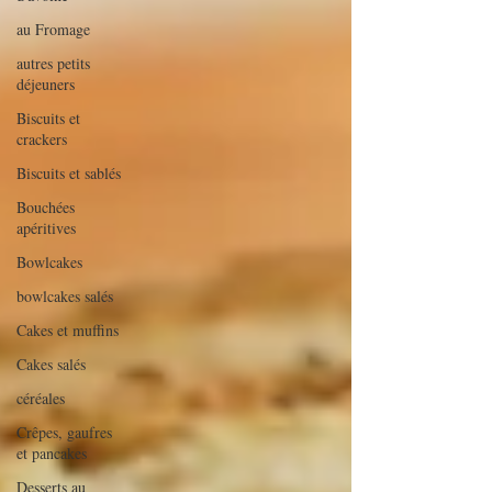
au Fromage
autres petits
déjeuners
Biscuits et
crackers
Biscuits et sablés
Bouchées
apéritives
Bowlcakes
bowlcakes salés
Cakes et muffins
Cakes salés
céréales
Crêpes, gaufres
et pancakes
Desserts au