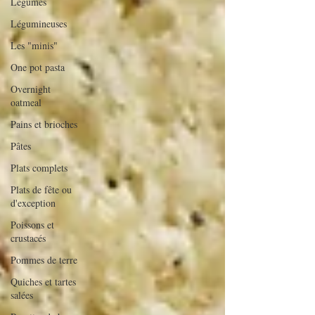
Légumes
Légumineuses
Les "minis"
One pot pasta
Overnight
oatmeal
Pains et brioches
Pâtes
Plats complets
Plats de fête ou
d'exception
Poissons et
crustacés
Pommes de terre
Quiches et tartes
salées