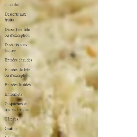
chocolat
Desserts aux
fruits
Dessert de fête
ou d'exception
Desserts sans
lactose
Entrées chaudes
Entrées de fête
ou d'exception
Entrées froides
Entremets
Gaspachos et
soupes froides
Gâteaux
Gratins