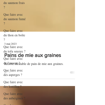
du saumon frais
?
Que faire avec
du saumon fumé
?
Que faire avec
du thon en boîte
?
Que faire avec
du tofu soyeux ?
3 mai 2023
Que faire avec
de l'avocat ?
Pains de mie aux graines
Que faire avec
Recette inratable de pain de mie aux graines.
des asperges ?
Que faire avec
des lentilles ?
Que faire avec
des aubergines ?