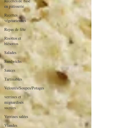
Recettes de base
en pâtisserie
Recettes
végétariennes
Repas de fête
Risottos et
blésottos
Salades
Sandwichs
Sauces
Tartinables
Veloutés/Soupes/Potages
verrines et
mignardises
sucrées
Verrines salées
Viandes