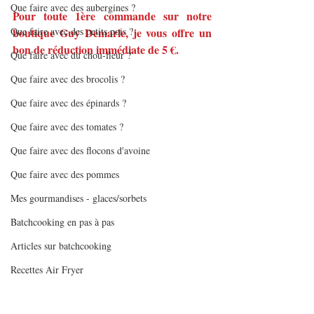
Que faire avec des aubergines ?
Pour toute 1ère commande sur notre 
Que faire avec des petits pois ?
boutique Guy Demarle, je vous offre un 
bon de réduction immédiate de 5 €.
Que faire avec du chou-fleur ?
Que faire avec des brocolis ?
Que faire avec des épinards ?
Que faire avec des tomates ?
Que faire avec des flocons d'avoine
Que faire avec des pommes
Mes gourmandises - glaces/sorbets
Batchcooking en pas à pas
Articles sur batchcooking
Recettes Air Fryer