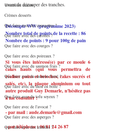
avant de découper des tranches.
Ustensiles malins
Crèmes desserts
Que faire avec des courgettes ?
Décompte WW (programme 2023)
Nombre total de points de la recette : 86
Que faire avec des carottes ?
Nombre de points : 9 pour 100g de pain
Que faire avec des courges ?
Que faire avec des poireaux ?
Si vous êtes intéressé(e) par ce moule 6 
Que faire avec du saumon frais ?
cakes hauts (qui vous permettra de 
réaliser pains et brioches, cakes sucrés et 
Que faire avec du saumon fumé ?
salés, etc), la plaque aluminium ou tout 
Que faire avec du thon en boîte ?
autre produit Guy Demarle, n'hésitez pas 
Que faire avec du tofu soyeux ?
à me consulter :
Que faire avec de l'avocat ?
- par mail : 
aude.demarle@gmail.com
Que faire avec des asperges ?
- par téléphone : 06 81 24 26 87
Que faire avec des lentilles ?