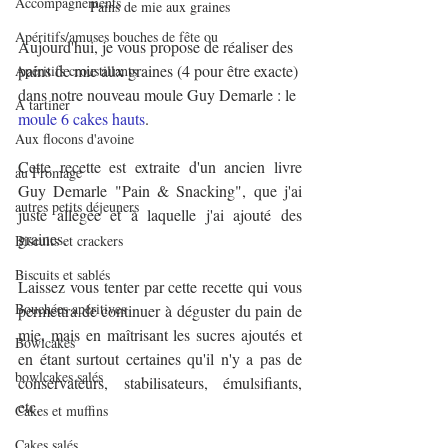
Accompagnements
Pains de mie aux graines
Apéritifs/amuses bouches de fête ou
Aujourd'hui, je vous propose de réaliser des 
pains de mie aux graines (4 pour être exacte) 
Apéritifs croustillants
dans notre nouveau moule Guy Demarle : le 
A tartiner
moule 6 cakes hauts
.
Aux flocons d'avoine
Cette recette est extraite d'un ancien livre 
au Fromage
Guy Demarle "Pain & Snacking", que j'ai 
autres petits déjeuners
juste allégée et à laquelle j'ai ajouté des 
graines.
Biscuits et crackers
Biscuits et sablés
Laissez vous tenter par cette recette qui vous 
Bouchées apéritives
permettra de continuer à déguster du pain de 
mie, mais en maîtrisant les sucres ajoutés et 
Bowlcakes
en étant surtout certaines qu'il n'y a pas de 
bowlcakes salés
conservateurs, stabilisateurs, émulsifiants, 
etc.
Cakes et muffins
Cakes salés