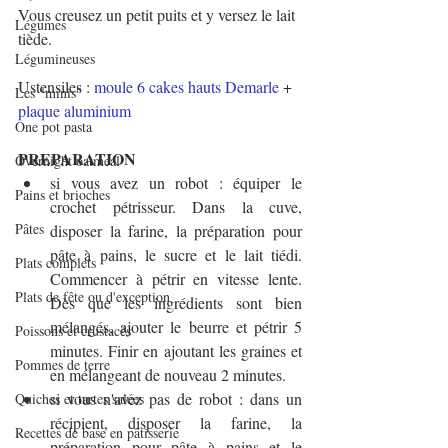
Vous creusez un petit puits et y versez le lait 
Légumes
tiède.
Légumineuses
Ustensiles : 
moule 6 cakes hauts Demarle
 + 
Les "minis"
plaque aluminium
One pot pasta
PREPARATION
Overnight oatmeal
si vous avez un robot : équiper le 
Pains et brioches
crochet pétrisseur. Dans la cuve, 
Pâtes
disposer la farine, la préparation pour 
pâte à pains, le sucre et le lait tiédi. 
Plats complets
Commencer à pétrir en vitesse lente. 
Plats de fête ou d'exception
Dès que les ingrédients sont bien 
mélangés, ajouter le beurre et pétrir 5 
Poissons et crustacés
minutes. Finir en ajoutant les graines et 
Pommes de terre
en mélangeant de nouveau 2 minutes.
si vous n'avez pas de robot : dans un 
Quiches et tartes salées
récipient, disposer la farine, la 
Recettes de base en pâtisserie
préparation pour pâte à pains et le 