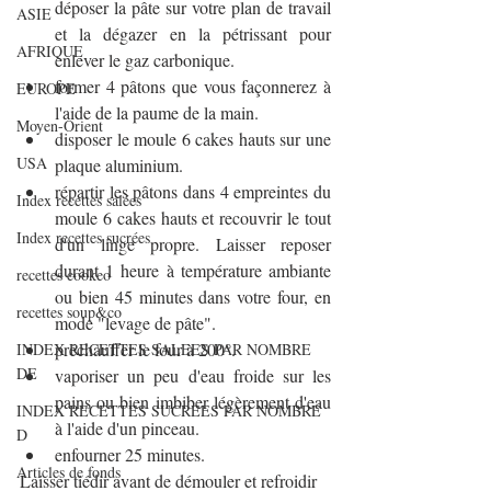
déposer la pâte sur votre plan de travail 
ASIE
et la dégazer en la pétrissant pour 
AFRIQUE
enlever le gaz carbonique.
former 4 pâtons que vous façonnerez à 
EUROPE
l'aide de la paume de la main.
Moyen-Orient
disposer le moule 6 cakes hauts sur une 
USA
plaque aluminium.
répartir les pâtons dans 4 empreintes du 
Index recettes salées
moule 6 cakes hauts et recouvrir le tout 
Index recettes sucrées
d'un linge propre. Laisser reposer 
durant 1 heure à température ambiante 
recettes cookeo
ou bien 45 minutes dans votre four, en 
recettes soup&co
mode "levage de pâte".
préchauffer le four à 200°.
INDEX RECETTES SALEES PAR NOMBRE
DE
vaporiser un peu d'eau froide sur les 
pains ou bien imbiber légèrement d'eau 
INDEX RECETTES SUCREES PAR NOMBRE
à l'aide d'un pinceau.
D
enfourner 25 minutes.
Articles de fonds
Laisser tiédir avant de démouler et refroidir 