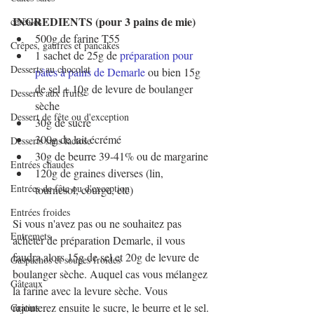
INGREDIENTS (pour 3 pains de mie)
céréales
500g de farine T55
Crêpes, gaufres et pancakes
1 sachet de 25g de 
préparation pour 
Desserts au chocolat
pâtes à pains de Demarle
 ou bien 15g 
de sel + 10g de levure de boulanger 
Desserts aux fruits
sèche
Dessert de fête ou d'exception
30g de sucre
300g de lait écrémé
Desserts sans lactose
30g de beurre 39-41% ou de margarine
Entrées chaudes
120g de graines diverses (lin, 
Entrées de fête ou d'exception
tournesol, courge, etc)
Entrées froides
Si vous n'avez pas ou ne souhaitez pas 
Entremets
acheter de préparation Demarle, il vous 
faudra alors 15g de sel et 20g de levure de 
Gaspachos et soupes froides
boulanger sèche. Auquel cas vous mélangez 
Gâteaux
la farine avec la levure sèche. Vous 
rajouterez ensuite le sucre, le beurre et le sel. 
Gratins