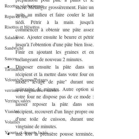
Recettes végétariennes
sucre. Mélanger grossièrement. Faire un 
puits au milieu et faire couler le lait 
Repas de fête
tiédi. Pétrir à la main. jusqu'à 
Risottos et blésottos
commencer à obtenir une pâte assez 
lisse. Ajouter ensuite le beurre et pétrir 
Salades
jusqu'à l'obtention d'une pâte bien lisse. 
Sandwichs
Finir en ajoutant les graines et en 
Sauces
mélangeant de nouveau 2 minutes.
Disposer ensuite la pâte dans un 
Tartinables
récipient et la mettre dans votre four en 
Veloutés/Soupes/Potages
mode "levage de pâte" durant une 
quinzaine de minutes. Autre option si 
verrines et mignardises sucrées
votre four ne dispose pas de ce mode : 
Verrines salées
laisser reposer la pâte dans son 
récipient, recouvert d'un linge propre ou 
Viandes
d'une toile de cuisson, durant une 
Volailles
vingtaine de minutes.
Yaourts et desserts lactés
une fois la première pousse terminée, 