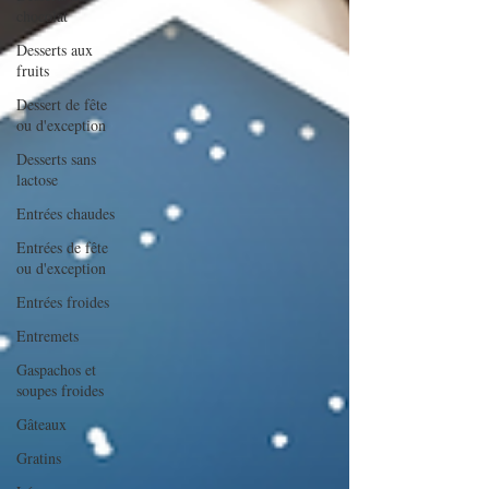
chocolat
Desserts aux
fruits
Dessert de fête
ou d'exception
Desserts sans
lactose
Entrées chaudes
Entrées de fête
ou d'exception
Entrées froides
Entremets
Gaspachos et
soupes froides
Gâteaux
Gratins