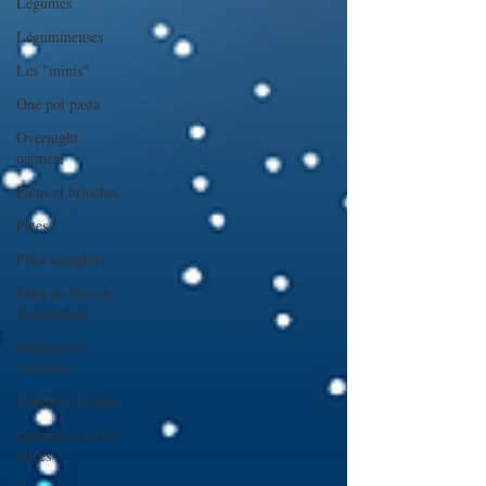
Légumes
Légumineuses
Les "minis"
One pot pasta
Overnight
oatmeal
Pains et brioches
Pâtes
Plats complets
Plats de fête ou
d'exception
Poissons et
crustacés
Pommes de terre
Quiches et tartes
salées