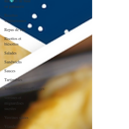
Recettes de base
en pâtisserie
Recettes
végétariennes
Repas de fête
Risottos et
blésottos
Salades
Sandwichs
Sauces
Tartinables
Veloutés/Soupes/Potages
verrines et
mignardises
sucrées
Verrines salées
Viandes