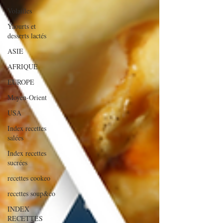
Volailles
Yaourts et
desserts lactés
ASIE
AFRIQUE
EUROPE
Moyen-Orient
USA
Index recettes
salées
Index recettes
sucrées
recettes cookeo
recettes soup&co
INDEX
RECETTES