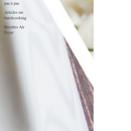
pas à pas
Articles sur
batchcooking
Recettes Air
Fryer