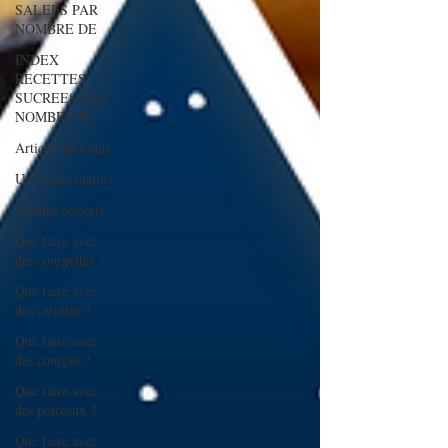
SALEES PAR
NOMBRE DE
INDEX
RECETTES
SUCREES PAR
NOMBRE D
Articles de fonds
Ustensiles malins
Crèmes desserts
Que faire avec
des courgettes ?
Que faire avec
des carottes ?
Que faire avec
des courges ?
Que faire avec
des poireaux ?
Que faire avec