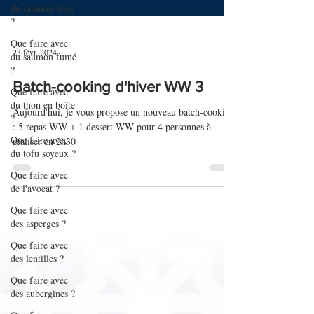
du saumon frais
?
Que faire avec
du saumon fumé
?
23 févr. 2024
Que faire avec
du thon en boîte
Batch-cooking d'hiver WW 3
?
Aujourd'hui, je vous propose un nouveau batch-cooking
Que faire avec
: 5 repas WW + 1 dessert WW pour 4 personnes à
du tofu soyeux ?
réaliser en 2h30
Que faire avec
de l'avocat ?
Que faire avec
des asperges ?
Que faire avec
des lentilles ?
Que faire avec
des aubergines ?