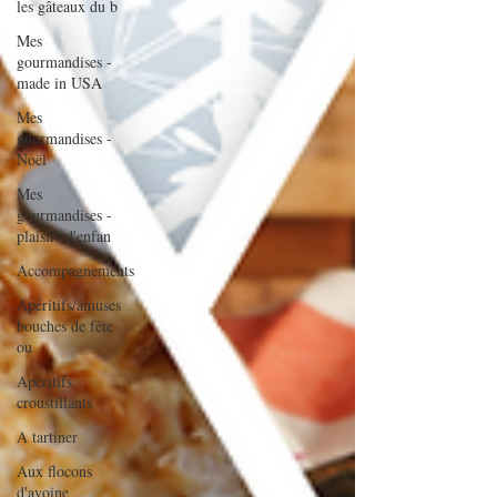
les gâteaux du b
Mes
gourmandises -
made in USA
Mes
gourmandises -
Noël
Mes
gourmandises -
plaisirs d'enfan
Accompagnements
Apéritifs/amuses
bouches de fête
ou
Apéritifs
croustillants
A tartiner
Aux flocons
d'avoine