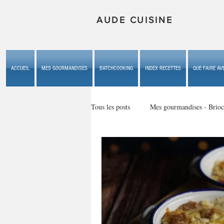
AUDE CUISINE
ACCUEIL
MES GOURMANDISES
BATCHCOOKING
INDEX RECETTES
QUE FAIRE AVE
Tous les posts
Mes gourmandises - Brioc
Mes gourmandises - les gâteaux du b
Mes gourmandises - plaisirs d'enfan