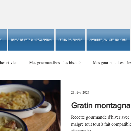
C...
REPAS DE FETE OU D'EXCEPTION
PETITS DEJEUNERS
APERITIFS/AMUSES BOUCHES
hes et vien
Mes gourmandises - les biscuits
Mes gourmandises - le
Mes gourmandises - made in USA
Mes gourmandises - Noël
21 févr. 2023
Gratin montagna
Accompagnements
Apéritifs/amuses bouches de fête ou
Apéritif
Recette gourmande d'hiver avec 
malgré tout tout à fait compati
alimentaire.