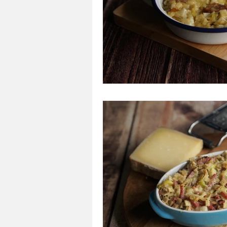
A tartiner
Aux flocons d'avoine
Bouchées apéritives
Bowlcakes
Crêpes, gaufres et pancakes
Desse
Entrées chaudes
Entrées de fête 