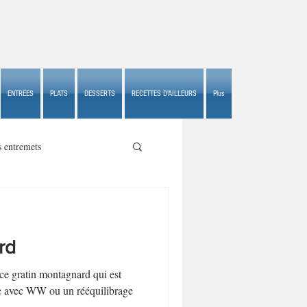
ENTREES
PLATS
DESSERTS
RECETTES D'AILLEURS
Plus
s entremets
rd
s croustillants
ce gratin montagnard qui est
ble avec WW ou un rééquilibrage