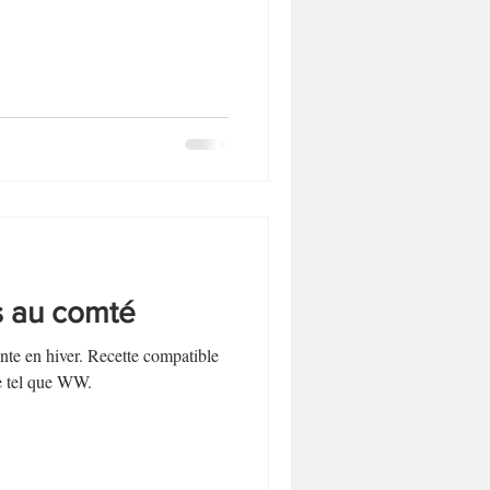
Biscuits et sablés
Desserts sans lactose
s au comté
ante en hiver. Recette compatible
re tel que WW.