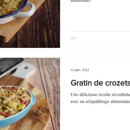
au Fromage
autres petits déjeuners
Biscuits et crackers
bowlcakes salés
Cakes et muffins
Cakes salés
céréales
rts au chocolat
Desserts aux fruits
Dessert de fête ou d'exception
14 janv. 2022
ou d'exception
Entrées froides
Gratin de crozet
Une délicieuse recette réconfort
avec un rééquilibrage alimentai