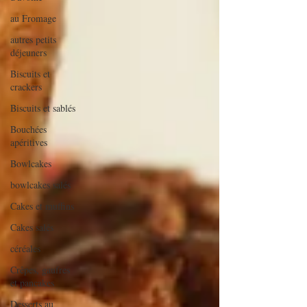
au Fromage
autres petits
déjeuners
Biscuits et
crackers
Biscuits et sablés
Bouchées
apéritives
Bowlcakes
bowlcakes salés
Cakes et muffins
Cakes salés
céréales
Crêpes, gaufres
et pancakes
Desserts au