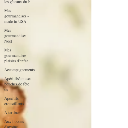
les gâteaux du b
Mes
gourmandises -
made in USA
Mes
gourmandises -
Noël
Mes
gourmandises -
plaisirs d'enfan
Accompagnements
Apéritifs/amuses
bouches de fête
ou
Apéritifs
croustillants
A tartiner
Aux flocons
d'avoine