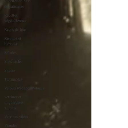
Recettes de base
en pâtisserie
Recettes
végétariennes
Repas de fête
Risottos et
blésottos
Salades
Sandwichs
Sauces
Tartinables
Veloutés/Soupes/Potages
verrines et
mignardises
sucrées
Verrines salées
Viandes