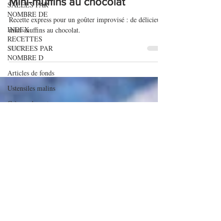
SALEES PAR
NOMBRE DE
Mini-muffins au chocolat
INDEX
Recette express pour un goûter improvisé : de délicieux
RECETTES
mini-muffins au chocolat.
SUCREES PAR
NOMBRE D
Articles de fonds
Ustensiles malins
Crèmes desserts
Que faire avec
des courgettes ?
Que faire avec
des carottes ?
Que faire avec
des courges ?
Que faire avec
des poireaux ?
Que faire avec