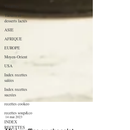
Volailles
Yaourts et
desserts lactés
ASIE
AFRIQUE
EUROPE
Moyen-Orient
USA
Index recettes
salées
Index recettes
sucrées
recettes cookeo
recettes soup&co
INDEX
RECETTES
14 mai 2023