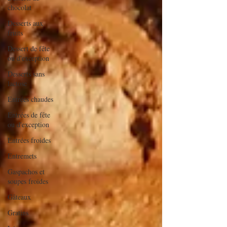
chocolat
Desserts aux
fruits
Dessert de fête
ou d'exception
Desserts sans
lactose
Entrées chaudes
Entrées de fête
ou d'exception
Entrées froides
Entremets
Gaspachos et
soupes froides
Gâteaux
Gratins