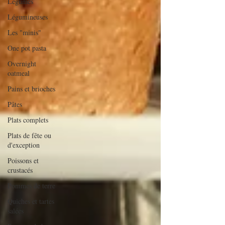
Légumes
Légumineuses
Les "minis"
One pot pasta
Overnight
oatmeal
Pains et brioches
Pâtes
Plats complets
Plats de fête ou
d'exception
Poissons et
crustacés
Pommes de terre
Quiches et tartes
salées