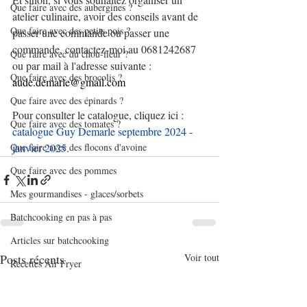
Que faire avec des aubergines ?
atelier culinaire, avoir des conseils avant de 
Que faire avec des petits pois ?
passer une commande ou passer une 
commande, contactez-moi au 0681242687 
Que faire avec du chou-fleur ?
ou par mail à l'adresse suivante : 
Que faire avec des brocolis ?
aude.demarle@gmail.com
Que faire avec des épinards ?
Pour consulter le catalogue, cliquez ici : 
Que faire avec des tomates ?
catalogue Guy Demarle septembre 2024 - 
Que faire avec des flocons d'avoine
janvier 2025
.
Que faire avec des pommes
Mes gourmandises - glaces/sorbets
Batchcooking en pas à pas
Articles sur batchcooking
Posts récents
Voir tout
Recettes Air Fryer