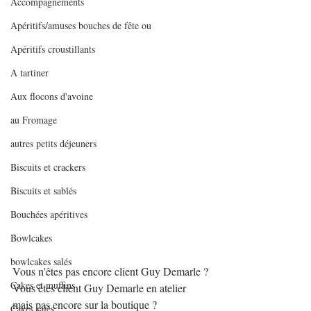
Accompagnements
Apéritifs/amuses bouches de fête ou
Apéritifs croustillants
A tartiner
Aux flocons d'avoine
au Fromage
autres petits déjeuners
Biscuits et crackers
Biscuits et sablés
Bouchées apéritives
Bowlcakes
bowlcakes salés
Vous n'êtes pas encore client Guy Demarle ?
Cakes et muffins
Vous êtes client Guy Demarle en atelier 
mais pas encore sur la boutique ?
Cakes salés