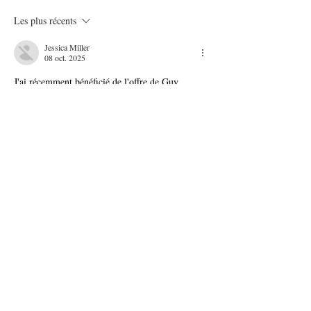
Les plus récents
Jessica Miller
08 oct. 2025
J'ai récemment bénéficié de l'offre de Guy 
Demarle qui proposait une réduction de 10€, et 
j'ai vraiment apprécié cette expérience ! 
L'ouverture d'un compte est facile, et l'étendue 
des produits de cuisine proposés est 
remarquable. J'ai eu l'opportunité d'explorer de 
nouveaux outils de cuisine de qualité pour mes 
préparations maison, tout en recevant des 
conseils adaptés à mes besoins. Ce type de 
proposition est idéal pour se faire des plaisirs 
sans dépenser une fortune. Suite à mes sessions 
de cuisine,…
Afficher plus
J'aime
Répondre