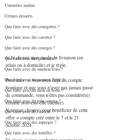
Ustensiles malins
Crèmes desserts
Que faire avec des courgettes ?
Que faire avec des carottes ?
Que faire avec des courges ?
6/ Je choisis mon mode de livraison (en 
Que faire avec des poireaux ?
relais ou à domicile) et je règle.
Que faire avec du saumon frais ?
Que faire avec du saumon fumé ?
Pour info : si vous avez déjà un compte 
boutique et que vous n'avez pas jamais passé 
Que faire avec du thon en boîte ?
de commande, vous n'êtes pas considéré(e) 
Que faire avec du tofu soyeux ?
comme nouveau-elle client(e). 
Nouveau client(e) pour bénéficier de cette 
Que faire avec de l'avocat ?
offre = compte créé entre le 7 et le 21 
Que faire avec des asperges ?
octobre 2024.
Que faire avec des lentilles ?
Et sinon, si vous souhaitez organiser un 