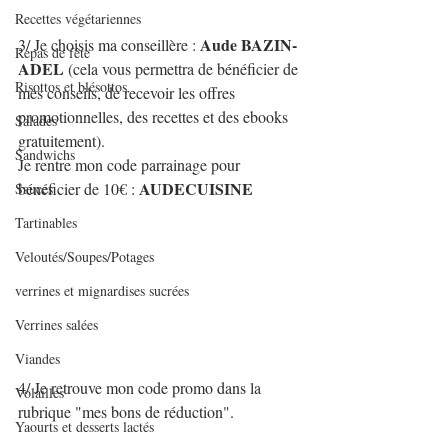
Recettes végétariennes
Aude BAZIN-
3/ Je choisis ma conseillère : 
Repas de fête
ADEL 
(cela vous permettra de bénéficier de 
Risottos et blésottos
mes conseils, de recevoir les offres 
promotionnelles, des recettes et des ebooks 
Salades
gratuitement).
Sandwichs
Je rentre mon code parrainage pour 
AUDECUISINE
bénéficier de 10€ : 
Sauces
Tartinables
Veloutés/Soupes/Potages
verrines et mignardises sucrées
Verrines salées
Viandes
4/ Je retrouve mon code promo dans la 
Volailles
rubrique "mes bons de réduction".
Yaourts et desserts lactés