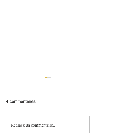
4 commentaires
Crackers aux graines
Mini-clafoutis au
Rédigez un commentaire...