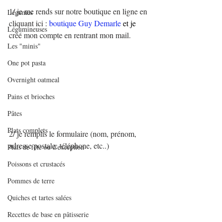
1/ je me rends sur notre boutique en ligne en 
Légumes
cliquant ici : 
boutique Guy Demarle
et je 
Légumineuses
créé mon compte en rentrant mon mail.
Les "minis"
One pot pasta
Overnight oatmeal
Pains et brioches
Pâtes
Plats complets
2/ je remplis le formulaire (nom, prénom, 
adresse postale, téléphone, etc..)
Plats de fête ou d'exception
Poissons et crustacés
Pommes de terre
Quiches et tartes salées
Recettes de base en pâtisserie