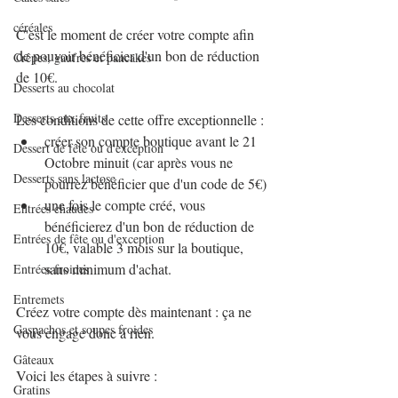
céréales
C'est le moment de créer votre compte afin 
de pouvoir bénéficier d'un bon de réduction 
Crêpes, gaufres et pancakes
de 10€.
Desserts au chocolat
Desserts aux fruits
Les conditions de cette offre exceptionnelle : 
créer son compte boutique avant le 21 
Dessert de fête ou d'exception
Octobre minuit (car après vous ne 
Desserts sans lactose
pourrez bénéficier que d'un code de 5€)
une fois le compte créé, vous 
Entrées chaudes
bénéficierez d'un bon de réduction de 
Entrées de fête ou d'exception
10€, valable 3 mois sur la boutique, 
sans minimum d'achat.
Entrées froides
Entremets
Créez votre compte dès maintenant : ça ne 
Gaspachos et soupes froides
vous engage donc à rien.
Gâteaux
Voici les étapes à suivre :
Gratins