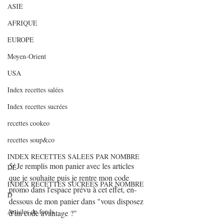
ASIE
AFRIQUE
EUROPE
Moyen-Orient
USA
Index recettes salées
Index recettes sucrées
recettes cookeo
recettes soup&co
INDEX RECETTES SALEES PAR NOMBRE
5/ Je remplis mon panier avec les articles 
DE
que je souhaite puis je rentre mon code 
INDEX RECETTES SUCREES PAR NOMBRE
promo dans l'espace prévu à cet effet, en-
D
dessous de mon panier dans "vous disposez 
Articles de fonds
d'un code avantage ?"