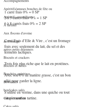
Accompagnements
Apéritifs/amuses bouches de fête ou
1 carré frais 0% = 0 SP
Apéritifs croustillants
2 à 5 carrés frais  0% = 1 SP
6 à 8 carrés frais 0% = 2 SP
A tartiner
Aux flocons d'avoine
Carré Frais d’Elle & Vire , c’est un fromage 
au Fromage
frais avec seulement du lait, du sel et des 
autres petits déjeuners
ferments lactiques.
Biscuits et crackers
Trois fois plus riche que le lait en protéines.
Biscuits et sablés
Bouchées apéritives
Avec son 0% de matière grasse, c'est un bon 
allié pour garder la ligne.
Bowlcakes
bowlcakes salés
S'utilise en verrine, dans une quiche ou tout 
simplement en tartine.
Cakes et muffins
Cakes salés