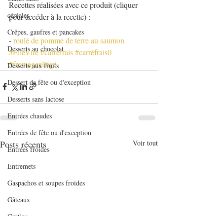
Recettes réalisées avec ce produit (cliquer 
céréales
pour accéder à la recette) :
Crêpes, gaufres et pancakes
- 
roulé de pomme de terre au saumon
Desserts au chocolat
#ElleVire
#carréfrais
#carréfrais0
#fromageallégé
Desserts aux fruits
Dessert de fête ou d'exception
Desserts sans lactose
Entrées chaudes
Entrées de fête ou d'exception
Posts récents
Voir tout
Entrées froides
Entremets
Gaspachos et soupes froides
Gâteaux
Gratins