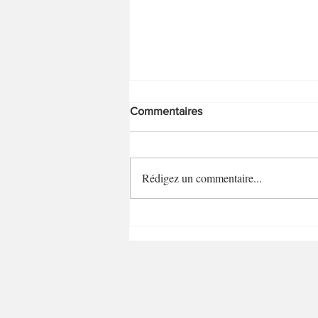
Commentaires
Rédigez un commentaire...
5 cakes salés estivaux