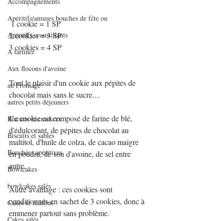
Accompagnements
Apéritifs/amuses bouches de fête ou
 1 cookie = 1 SP
Apéritifs croustillants
2 cookies = 3 SP
3 cookies = 4 SP
A tartiner
Aux flocons d'avoine
Tout le plaisir d'un cookie aux pépites de 
au Fromage
chocolat mais sans le sucre....
autres petits déjeuners
Ce cookie est composé de farine de blé, 
Biscuits et crackers
d'édulcorant, de pépites de chocolat au 
Biscuits et sablés
maltitol, d'huile de colza, de cacao maigre 
Bouchées apéritives
en poudre, de son d'avoine, de sel entre 
autre.
Bowlcakes
bowlcakes salés
Autre avantage : ces cookies sont 
conditionnés en sachet de 3 cookies, donc à 
Cakes et muffins
emmener partout sans problème.
Cakes salés