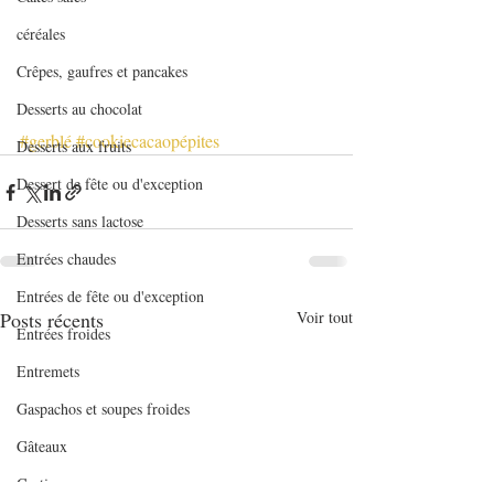
céréales
Crêpes, gaufres et pancakes
Desserts au chocolat
#gerblé
#cookiecacaopépites
Desserts aux fruits
Dessert de fête ou d'exception
Desserts sans lactose
Entrées chaudes
Entrées de fête ou d'exception
Posts récents
Voir tout
Entrées froides
Entremets
Gaspachos et soupes froides
Gâteaux
Gratins