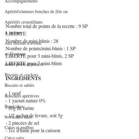
Accompagnements
Apéritifs/amuses bouches de fête ou
Apéritifs croustillants
Nombre total de points de la recette : 9 SP 
A tartiner
LIBERTE
Nombre de mini-blinis : 28
Aux flocons d'avoine
Nombre de points/mini-blinis : 1 SP 
au Fromage
LIBERTE pour 3 mini-blinis, 2 SP 
LIBERTE pour 7 mini-blinis
autres petits déjeuners
Biscuits et crackers
INGREDIENTS
Biscuits et sablés
- 1 oeuf
Bouchées apéritives
- 1 yaourt nature 0%
Bowlcakes
- 80g de farine
- 1/2 sachet de levure, soit 5g
bowlcakes salés
- 2 pincées de sel
Cakes et muffins
- 1cc d'huile pour la cuisson
Cakes salés