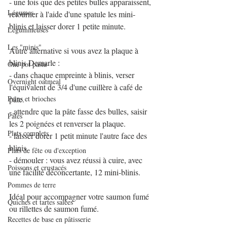
- une fois que des petites bulles apparaissent, 
Légumes
retourner à l'aide d'une spatule les mini-
blinis et laisser dorer 1 petite minute.
Légumineuses
Les "minis"
Autre alternative si vous avez la plaque à 
blinis Demarle :
One pot pasta
- dans chaque empreinte à blinis, verser 
Overnight oatmeal
l'équivalent de 3/4 d'une cuillère à café de 
Pains et brioches
pâte.
- attendre que la pâte fasse des bulles, saisir 
Pâtes
les 2 poignées et renverser la plaque.
Plats complets
- laisser dorer 1 petit minute l'autre face des 
blinis.
Plats de fête ou d'exception
- démouler : vous avez réussi à cuire, avec 
Poissons et crustacés
une facilité déconcertante, 12 mini-blinis.
Pommes de terre
Idéal pour accompagner votre saumon fumé 
Quiches et tartes salées
ou rillettes de saumon fumé.
Recettes de base en pâtisserie