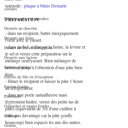
ustensile : 
plaque à blinis Demarle
céréales
Crêpes, gaufres et pancakes
PREPARATION
Desserts au chocolat
- dans un récipient, battre énergiquement 
Desserts aux fruits
l'oeuf avec le yaourt.
- dans un bol, mélanger la farine, la levure et 
Dessert de fête ou d'exception
le sel et verser cette préparation sur le 
Desserts sans lactose
mélange oeuf/yaourt. Bien mélanger de 
Entrées chaudes
nouveau jusqu'à l'obtention d'une pâte bien 
lisse.
Entrées de fête ou d'exception
- filmer le récipient et laisser la pâte 1 heure 
Entrées froides
au réfrigérateur.
- dans une poele antiadhésive mais 
Entremets
légèrement huilée, verser des petits tas de 
Gaspachos et soupes froides
pâtes (équivalent de 3/4 d'une cuillère à 
café..pas davantage car la pâte gonfle 
Gâteaux
beaucoup) bien espacés les uns des autres.
Gratins