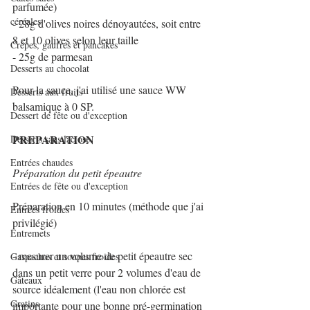
parfumée)
céréales
- 28g d'olives noires dénoyautées, soit entre 
8 et 10 olives selon leur taille
Crêpes, gaufres et pancakes
- 25g de parmesan
Desserts au chocolat
Pour la sauce, j'ai utilisé une sauce WW 
Desserts aux fruits
balsamique à 0 SP.
Dessert de fête ou d'exception
PREPARATION
Desserts sans lactose
Entrées chaudes
Préparation du petit épeautre 
Entrées de fête ou d'exception
Préparation en 10 minutes (méthode que j'ai 
Entrées froides
privilégié)
Entremets
- mesurer un volume de petit épeautre sec 
Gaspachos et soupes froides
dans un petit verre pour 2 volumes d'eau de 
Gâteaux
source idéalement (l'eau non chlorée est 
Gratins
importante pour une bonne pré-germination 