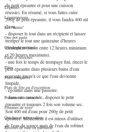
du petit épeautre et pour une cuisson 
Légumes
réussie). En résumé, si vous faites cuire 
Légumineuses
200g de petit épeautre, il vous faudra 400 ml 
d'eau.
Les "minis"
- disposer le tout dans un récipient et laisser 
One pot pasta
tremper le tout une quinzaine d'heures 
Overnight oatmeal
idéalement (sinon entre 12 heures minimum 
et 20 heures maximum).
Pains et brioches
- une fois le temps de trempage fini, rincer le 
Pâtes
petit épeautre dans plusieurs bains d'eau 
courante jusqu'à ce que l'eau devienne 
Plats complets
limpide.
Plats de fête ou d'exception
- égoutter dans une passoire.
- dans une casserole, disposer le petit 
Poissons et crustacés
épeautre et toujours 2 fois son volume sec. 
Pommes de terre
Soit 400 ml d'eau pour 200g de petit 
Quiches et tartes salées
épeautre. Idéalement il est mieux d'utiliser 
de l'eau de source mais de l'eau du robinet 
Recettes de base en pâtisserie