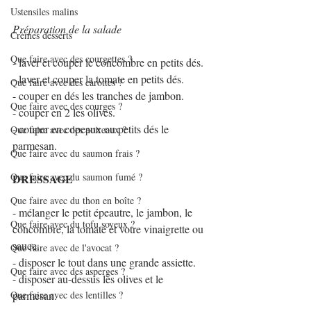
Ustensiles malins
Préparation de la salade 
Crèmes desserts
Que faire avec des courgettes ?
- laver et couper le concombre en petits dés.
- laver et couper la tomate en petits dés.
Que faire avec des carottes ?
- couper en dés les tranches de jambon.
Que faire avec des courges ?
- couper en 2 les olives.
- couper en copeaux ou petits dés le 
Que faire avec des poireaux ?
parmesan.
Que faire avec du saumon frais ?
Que faire avec du saumon fumé ?
DRESSAGE 
Que faire avec du thon en boîte ?
- mélanger le petit épeautre, le jambon, le 
Que faire avec du tofu soyeux ?
concombre, la tomate et votre vinaigrette ou 
sauce.
Que faire avec de l'avocat ?
- disposer le tout dans une grande assiette.
Que faire avec des asperges ?
- disposer au-dessus les olives et le 
Que faire avec des lentilles ?
parmesan.