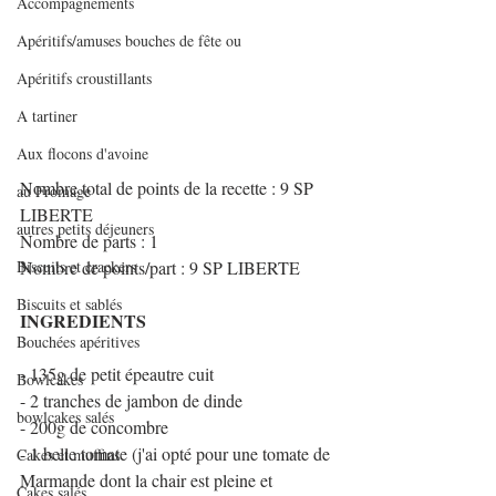
Accompagnements
Apéritifs/amuses bouches de fête ou
Apéritifs croustillants
A tartiner
Aux flocons d'avoine
Nombre total de points de la recette : 9 SP 
au Fromage
LIBERTE
autres petits déjeuners
Nombre de parts : 1
Biscuits et crackers
Nombre de points/part : 9 SP LIBERTE
Biscuits et sablés
INGREDIENTS
Bouchées apéritives
- 135g de petit épeautre cuit
Bowlcakes
- 2 tranches de jambon de dinde
bowlcakes salés
- 200g de concombre
- 1 belle tomate (j'ai opté pour une tomate de 
Cakes et muffins
Marmande dont la chair est pleine et 
Cakes salés