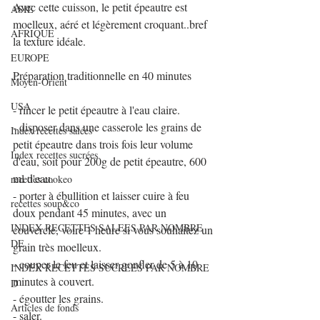
Avec cette cuisson, le petit épeautre est 
ASIE
moelleux, aéré et légèrement croquant..bref 
AFRIQUE
la texture idéale.
EUROPE
Préparation traditionnelle en 40 minutes
Moyen-Orient
USA
- rincer le petit épeautre à l'eau claire.
- disposer dans une casserole les grains de 
Index recettes salées
petit épeautre dans trois fois leur volume 
Index recettes sucrées
d'eau, soit pour 200g de petit épeautre, 600 
ml d'eau.
recettes cookeo
- porter à ébullition et laisser cuire à feu 
recettes soup&co
doux pendant 45 minutes, avec un 
INDEX RECETTES SALEES PAR NOMBRE
couvercle, voire 1 heure si vous souhaitez un 
DE
grain très moelleux.
- couper le feu et laisser gonfler de 5 à 10 
INDEX RECETTES SUCREES PAR NOMBRE
minutes à couvert.
D
- égoutter les grains.
Articles de fonds
- saler.