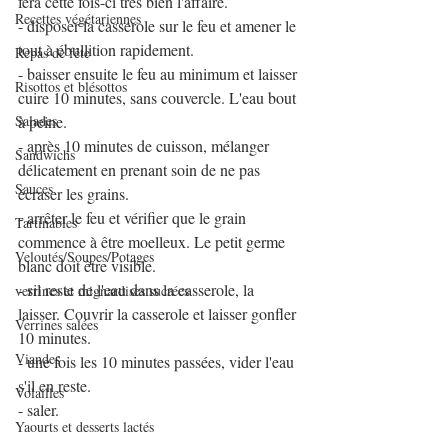
fera cette fois-ci très bien l'affaire.
Recettes végétariennes
- disposer la casserole sur le feu et amener le 
tout à ébullition rapidement. 
Repas de fête
- baisser ensuite le feu au minimum et laisser 
Risottos et blésottos
cuire 10 minutes, sans couvercle. L'eau bout 
Salades
à peine.
- après 10 minutes de cuisson, mélanger 
Sandwichs
délicatement en prenant soin de ne pas 
Sauces
écraser les grains.
- arrêter le feu et vérifier que le grain 
Tartinables
commence à être moelleux. Le petit germe 
Veloutés/Soupes/Potages
blanc doit être visible.
- sil reste de l'eau dans la casserole, la 
verrines et mignardises sucrées
laisser. Couvrir la casserole et laisser gonfler 
Verrines salées
10 minutes.
Viandes
- une fois les 10 minutes passées, vider l'eau 
s'il en reste.
Volailles
- saler.
Yaourts et desserts lactés