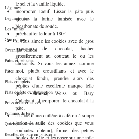
le sel et la vanille liquide. 
Légumes
incorporer l'oeuf. Lisser la pâte puis 
ajouter la farine tamisée avec le 
Légumineuses
bicarbonate de soude.
Les "minis"
préchauffer le four à 180°.
One pot pasta
si vous aimez les cookies avec de gros 
morceaux de chocolat, hacher 
Overnight oatmeal
grossièrement au couteau le ou les 
Pains et brioches
chocolats. Si vous les aimez, comme 
moi, plutôt croustillants et avec le 
Pâtes
chocolat fondu, prendre alors des 
Plats complets
pépites d'une excellente marque telle 
Plats de fête ou d'exception
que Valrhona, Weiss ou Bary 
Callebaut.  Incorporer  le chocolat à la 
Poissons et crustacés
pâte.
Pommes de terre
à l'aide d'une cuillère à café ou à soupe 
(selon la taille des cookies que vous 
Quiches et tartes salées
souhaitez obtenir), former des petites 
Recettes de base en pâtisserie
boules de pâte et les poser sur une toile 