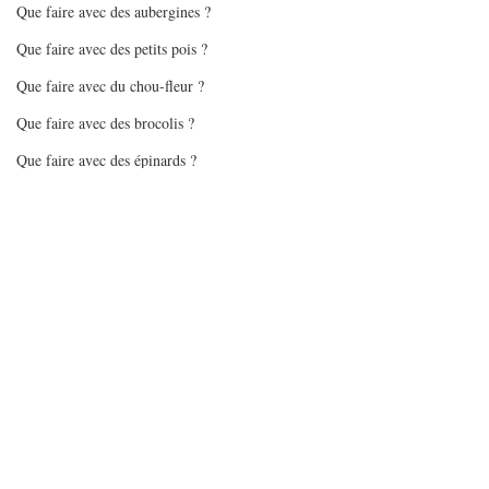
Que faire avec des aubergines ?
Que faire avec des petits pois ?
Que faire avec du chou-fleur ?
Que faire avec des brocolis ?
Que faire avec des épinards ?
#cookies
#christophefelder
Que faire avec des tomates ?
cookies
christophe felder
Mes gourmandises - les biscuits
Que faire avec des flocons d'avoine
Que faire avec des pommes
Mes gourmandises - glaces/sorbets
Batchcooking en pas à pas
Articles sur batchcooking
Posts récents
Voir tout
Recettes Air Fryer