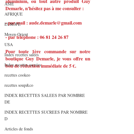
aluminium, ou tout autre produit Guy 
ASIE
Demarle, n'hésitez pas à me consulter :
AFRIQUE
- par mail : aude.demarle@gmail.com
EUROPE
Moyen-Orient
- par téléphone : 06 81 24 26 87
USA
Pour toute 1ère commande sur notre 
Index recettes salées
boutique Guy Demarle, je vous offre un 
Index recettes sucrées
bon de réduction immédiate de 5 €.
recettes cookeo
recettes soup&co
INDEX RECETTES SALEES PAR NOMBRE
DE
INDEX RECETTES SUCREES PAR NOMBRE
D
Articles de fonds