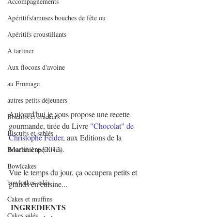
Accompagnements
Apéritifs/amuses bouches de fête ou
Apéritifs croustillants
A tartiner
Aux flocons d'avoine
au Fromage
autres petits déjeuners
Aujourd'hui je vous propose une recette 
Biscuits et crackers
gourmande, tirée du Livre 
"Chocolat" de 
Biscuits et sablés
Christophe Felder
, aux Editions de la 
Martinière (2012). 
Bouchées apéritives
Bowlcakes
Vue le temps du jour, ça occupera petits et 
bowlcakes salés
grands en cuisine...
Cakes et muffins
INGREDIENTS
Cakes salés