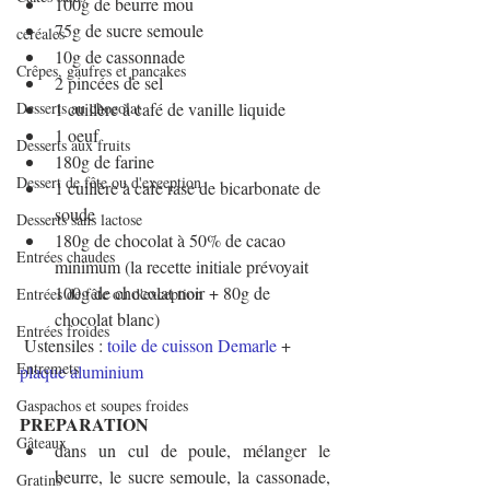
100g de beurre mou
75g de sucre semoule
céréales
10g de cassonnade
Crêpes, gaufres et pancakes
2 pincées de sel
1 cuillère à café de vanille liquide
Desserts au chocolat
1 oeuf
Desserts aux fruits
180g de farine
Dessert de fête ou d'exception
1 cuillère à café rase de bicarbonate de 
soude
Desserts sans lactose
180g de chocolat à 50% de cacao 
Entrées chaudes
minimum (la recette initiale prévoyait 
100g de chocolat noir + 80g de 
Entrées de fête ou d'exception
chocolat blanc)
Entrées froides
 Ustensiles : 
toile de cuisson Demarle
 + 
Entremets
plaque aluminium
Gaspachos et soupes froides
PREPARATION
Gâteaux
dans un cul de poule, mélanger le 
beurre, le sucre semoule, la cassonade, 
Gratins