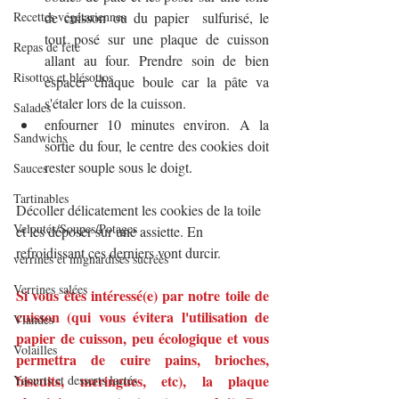
de cuisson ou du papier  sulfurisé, le 
Recettes végétariennes
tout posé sur une plaque de cuisson 
Repas de fête
allant au four. Prendre soin de bien 
Risottos et blésottos
espacer chaque boule car la pâte va 
s'étaler lors de la cuisson.
Salades
enfourner 10 minutes environ. A la 
Sandwichs
sortie du four, le centre des cookies doit 
rester souple sous le doigt.
Sauces
Tartinables
Décoller délicatement les cookies de la toile 
Veloutés/Soupes/Potages
et les déposer sur une assiette. En 
refroidissant ces derniers vont durcir.
verrines et mignardises sucrées
Verrines salées
Si vous êtes intéressé(e) par notre toile de 
cuisson (qui vous évitera l'utilisation de 
Viandes
papier de cuisson, peu écologique et vous 
Volailles
permettra de cuire pains, brioches, 
biscuits, meringues, etc), la plaque 
Yaourts et desserts lactés