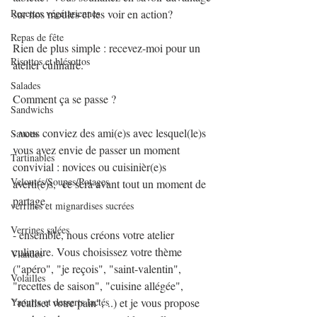
sur nos moules et les voir en action?
Recettes végétariennes
Repas de fête
Rien de plus simple : recevez-moi pour un 
Risottos et blésottos
atelier culinaire.
Salades
Comment ça se passe ?
Sandwichs
- vous conviez des ami(e)s avec lesquel(le)s 
Sauces
vous avez envie de passer un moment 
Tartinables
convivial : novices ou cuisinièr(e)s 
Veloutés/Soupes/Potages
averti(e)s,  ce sera avant tout un moment de 
partage.
verrines et mignardises sucrées
Verrines salées
- ensemble, nous créons votre atelier 
culinaire. Vous choisissez votre thème 
Viandes
("apéro", "je reçois", "saint-valentin", 
Volailles
"recettes de saison", "cuisine allégée", 
"réaliser votre pain", ..) et je vous propose 
Yaourts et desserts lactés