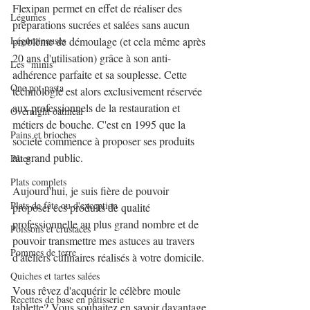
Flexipan permet en effet de réaliser des 
Légumes
préparations sucrées et salées sans aucun 
problème de démoulage (et cela même après 
Légumineuses
20 ans d'utilisation) grâce à son anti-
Les "minis"
adhérence parfaite et sa souplesse. Cette 
One pot pasta
technologie est alors exclusivement réservée 
aux professionnels de la restauration et 
Overnight oatmeal
métiers de bouche. C'est en 1995 que la 
Pains et brioches
société commence à proposer ses produits 
au grand public.
Pâtes
Plats complets
Aujourd'hui, je suis fière de pouvoir 
Plats de fête ou d'exception
proposer ces produits de qualité 
professionnelle au plus grand nombre et de 
Poissons et crustacés
pouvoir transmettre mes astuces au travers 
Pommes de terre
d'ateliers culinaires réalisés à votre domicile.
Quiches et tartes salées
Vous rêvez d'acquérir le célèbre moule 
Recettes de base en pâtisserie
tablette? Vous souhaitez en savoir davantage 