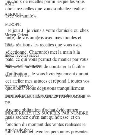
un choix de recettes parmi lesquelles vous 
ASIE
choisirez celles que vous souhaitez réaliser 
AFRIQUE
avec vos ami(e)s. 
EUROPE
- le jour J : je viens à votre domicile ou chez 
Moyen-Orient
un(e) de vos ami(e)s avec mes moules et 
nous réalisons les recettes que vous avez 
USA
sélectionné. Chacun(e) met la main à la 
Index recettes salées
pâte, ce qui vous permet de manier par vous-
Index recettes sucrées
même les moules et de constater la facilité 
d'utilisation.  Je vous livre également durant 
recettes cookeo
cet atelier mes astuces et répond à toutes vos 
recettes soup&co
questions. Nous dégustons tranquillement 
nos réalisations et je vous présente la gamme.
INDEX RECETTES SALEES PAR NOMBRE
DE
Aucune obligation d'achat évidemment, 
INDEX RECETTES SUCREES PAR NOMBRE
mais sachez qu'en tant qu'hôtesse, et en 
D
fonction du montant des ventes réalisées le 
Articles de fonds
jour de l'atelier avec les personnes présentes 