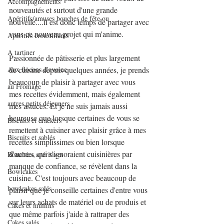
Accompagnements
nouveautés et surtout d'une grande 
Apéritifs/amuses bouches de fête ou
nouvelle....il est donc temps de partager avec 
vous ce nouveau projet qui m'anime.
Apéritifs croustillants
A tartiner
Passionnée de pâtisserie et plus largement 
de cuisine depuis quelques années, je prends 
Aux flocons d'avoine
beaucoup de plaisir à partager avec vous 
au Fromage
mes recettes évidemment, mais également 
autres petits déjeuners
mes astuces. Et je ne suis jamais aussi 
heureuse que lorsque certaines de vous se 
Biscuits et crackers
remettent à cuisiner avec plaisir grâce à mes 
Biscuits et sablés
recettes simplissimes ou bien lorsque 
d'autres, qui s'ignoraient cuisinières par 
Bouchées apéritives
manque de confiance, se révèlent dans la 
Bowlcakes
cuisine. C'est toujours avec beaucoup de 
bowlcakes salés
plaisir que je conseille certaines d'entre vous 
sur leurs achats de matériel ou de produis et 
Cakes et muffins
que même parfois j'aide à rattraper des 
Cakes salés