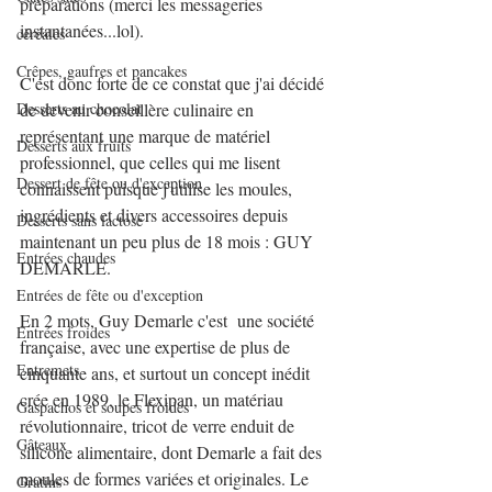
préparations (merci les messageries 
instantanées...lol).
céréales
Crêpes, gaufres et pancakes
C'est donc forte de ce constat que j'ai décidé 
de devenir conseillère culinaire en 
Desserts au chocolat
représentant une marque de matériel 
Desserts aux fruits
professionnel, que celles qui me lisent 
Dessert de fête ou d'exception
connaissent puisque j'utilise les moules, 
ingrédients et divers accessoires depuis 
Desserts sans lactose
maintenant un peu plus de 18 mois : GUY 
Entrées chaudes
DEMARLE.
Entrées de fête ou d'exception
En 2 mots, Guy Demarle c'est  une société 
Entrées froides
française, avec une expertise de plus de 
Entremets
cinquante ans, et surtout un concept inédit 
crée en 1989, le Flexipan, un matériau 
Gaspachos et soupes froides
révolutionnaire, tricot de verre enduit de 
Gâteaux
silicone alimentaire, dont Demarle a fait des 
moules de formes variées et originales. Le 
Gratins