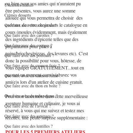
ou bien pour vos amies qui n'auraient pu 
Ustensiles malins
être présentes, vous aurez une somme 
Crèmes desserts
allouée qui vous permettra de choisir  des 
cadeaux de votre choix dans le catalogue en 
Que faire avec des courgettes ?
cours (moules évidemment, mais également 
Que faire avec des carottes ?
des ingrédients d'épicerie telles que des 
Que faire avec des courges ?
préparations pour pâtes à 
pains/brioches/pizzas, des levures etc). C'est 
Que faire avec des poireaux ?
donc la possibilité pour vous, hôtesse, de 
Que faire avec du saumon frais ?
vous équiper GRATUITEMENT...tout en 
passant un moment convivial avec vos 
Que faire avec du saumon fumé ?
ami(e)s lors d'un atelier de cuisine gratuit.
Que faire avec du thon en boîte ?
Pour mon lancement dans cette merveilleuse 
Que faire avec du tofu soyeux ?
aventure humaine et culinaire, je vous ai 
Que faire avec de l'avocat ?
réservé, à vous qui me suivez et testez mes 
Que faire avec des asperges ?
recettes, une petite surprise supplémentaire : 
Que faire avec des lentilles ?
POUR LES 5 PREMIERS ATELIERS 