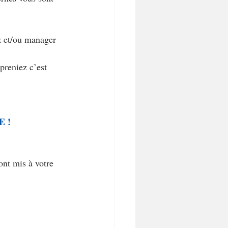
z et/ou manager 
reniez c’est 
 !
ont mis à votre 