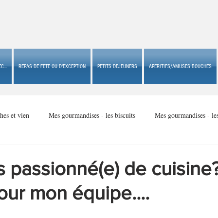
C...
REPAS DE FETE OU D'EXCEPTION
PETITS DEJEUNERS
APERITIFS/AMUSES BOUCHES
hes et vien
Mes gourmandises - les biscuits
Mes gourmandises - le
Mes gourmandises - made in USA
Mes gourmandises - Noël
 passionné(e) de cuisine
our mon équipe....
Accompagnements
Apéritifs/amuses bouches de fête ou
Apéritif