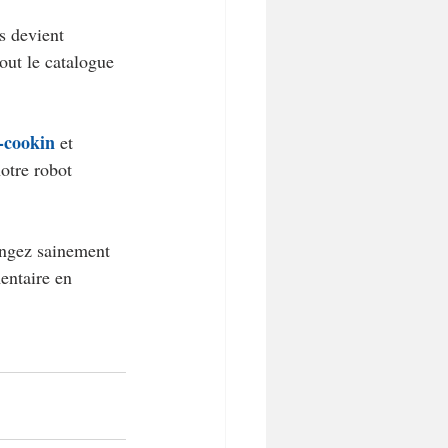
s devient 
out le catalogue  
i-cookin
 et 
otre robot 
angez sainement 
mentaire en 