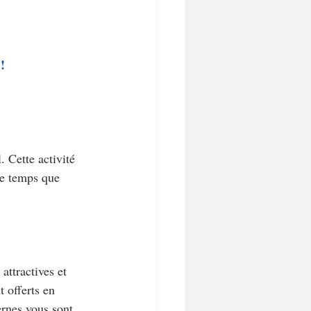
!
 Cette activité 
le temps que 
ttractives et 
 offerts en 
ernes vous sont 