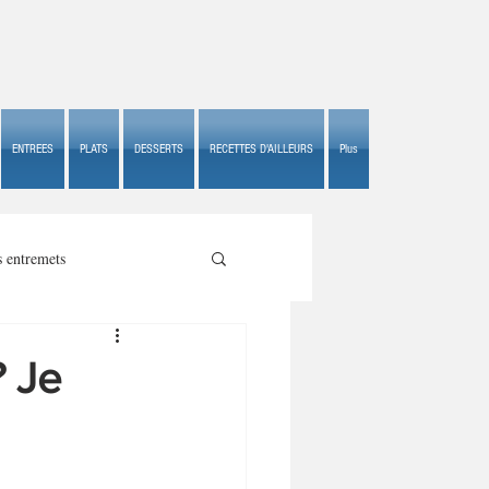
ENTREES
PLATS
DESSERTS
RECETTES D'AILLEURS
Plus
s entremets
? Je
s croustillants