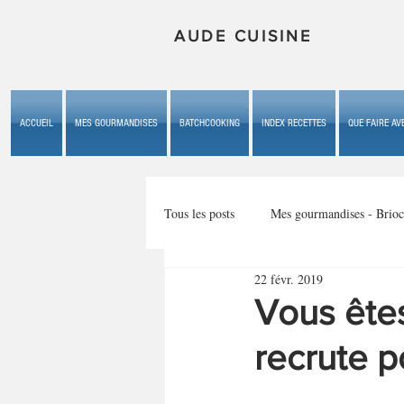
AUDE CUISINE
ACCUEIL
MES GOURMANDISES
BATCHCOOKING
INDEX RECETTES
QUE FAIRE AVE
Tous les posts
Mes gourmandises - Brioc
22 févr. 2019
Mes gourmandises - les gâteaux du b
Vous êtes
recrute p
Mes gourmandises - plaisirs d'enfan