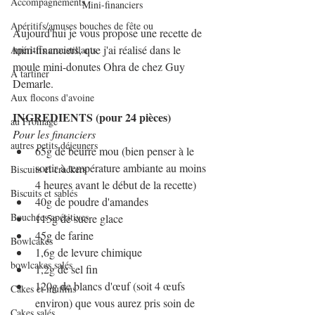
Accompagnements
Mini-financiers
Apéritifs/amuses bouches de fête ou
Aujourd'hui je vous propose une recette de 
mini-financiers, que j'ai réalisé dans le 
Apéritifs croustillants
moule mini-donutes Ohra de chez Guy 
A tartiner
Demarle.
Aux flocons d'avoine
INGREDIENTS (pour 24 pièces)
au Fromage
Pour les financiers
autres petits déjeuners
65g de beurre mou (bien penser à le 
sortir à température ambiante au moins 
Biscuits et crackers
4 heures avant le début de la recette)
Biscuits et sablés
40g de poudre d'amandes
Bouchées apéritives
115g de sucre glace
45g de farine
Bowlcakes
1,6g de levure chimique
bowlcakes salés
1,2g de sel fin
120g de blancs d'œuf (soit 4 œufs 
Cakes et muffins
environ) que vous aurez pris soin de 
Cakes salés