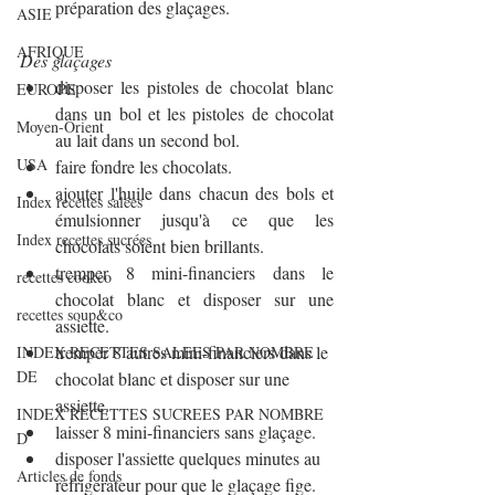
préparation des glaçages.
ASIE
AFRIQUE
Des glaçages
disposer les pistoles de chocolat blanc 
EUROPE
dans un bol et les pistoles de chocolat 
Moyen-Orient
au lait dans un second bol.
USA
faire fondre les chocolats.
ajouter l'huile dans chacun des bols et 
Index recettes salées
émulsionner jusqu'à ce que les 
Index recettes sucrées
chocolats soient bien brillants.
tremper 8 mini-financiers dans le 
recettes cookeo
chocolat blanc et disposer sur une 
recettes soup&co
assiette.
tremper 8 autres mini-financiers dans le 
INDEX RECETTES SALEES PAR NOMBRE
DE
chocolat blanc et disposer sur une 
assiette.
INDEX RECETTES SUCREES PAR NOMBRE
laisser 8 mini-financiers sans glaçage.
D
disposer l'assiette quelques minutes au 
Articles de fonds
réfrigérateur pour que le glaçage fige.