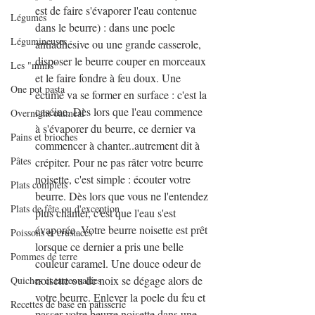
est de faire s'évaporer l'eau contenue 
Légumes
dans le beurre) : dans une poele 
Légumineuses
antiadhésive ou une grande casserole, 
disposer le beurre couper en morceaux 
Les "minis"
et le faire fondre à feu doux. Une 
One pot pasta
écume va se former en surface : c'est la 
caséine. Dès lors que l'eau commence 
Overnight oatmeal
à s'évaporer du beurre, ce dernier va 
Pains et brioches
commencer à chanter..autrement dit à 
Pâtes
crépiter. Pour ne pas râter votre beurre 
noisette, c'est simple : écouter votre 
Plats complets
beurre. Dès lors que vous ne l'entendez 
Plats de fête ou d'exception
plus chanter, c'est que l'eau s'est 
évaporée. Votre beurre noisette est prêt 
Poissons et crustacés
lorsque ce dernier a pris une belle 
Pommes de terre
couleur caramel. Une douce odeur de 
noisette ou de noix se dégage alors de 
Quiches et tartes salées
votre beurre. Enlever la poele du feu et 
Recettes de base en pâtisserie
passer votre beurre noisette dans une 