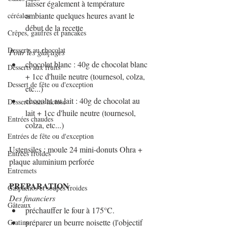
laisser également à température 
ambiante quelques heures avant le 
céréales
début de la recette
Crêpes, gaufres et pancakes
Desserts au chocolat
Pour les glaçages
chocolat blanc : 40g de chocolat blanc 
Desserts aux fruits
+ 1cc d'huile neutre (tournesol, colza, 
Dessert de fête ou d'exception
etc...)
chocolat au lait : 40g de chocolat au 
Desserts sans lactose
lait + 1cc d'huile neutre (tournesol, 
Entrées chaudes
colza, etc...)
Entrées de fête ou d'exception
Ustensiles : moule 24 mini-donuts Ohra + 
Entrées froides
plaque aluminium perforée
Entremets
PREPARATION
Gaspachos et soupes froides
Des financiers
Gâteaux
préchauffer le four à 175°C.
préparer un beurre noisette (l'objectif 
Gratins