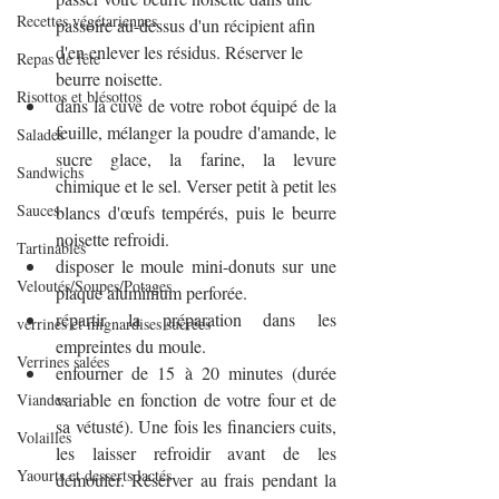
Recettes végétariennes
passoire au-dessus d'un récipient afin 
d'en enlever les résidus. Réserver le 
Repas de fête
beurre noisette.
Risottos et blésottos
dans la cuve de votre robot équipé de la 
feuille, mélanger la poudre d'amande, le 
Salades
sucre glace, la farine, la levure 
Sandwichs
chimique et le sel. Verser petit à petit les 
Sauces
blancs d'œufs tempérés, puis le beurre 
noisette refroidi. 
Tartinables
disposer le moule mini-donuts sur une 
Veloutés/Soupes/Potages
plaque aluminium perforée.
répartir la préparation dans les 
verrines et mignardises sucrées
empreintes du moule.
Verrines salées
enfourner de 15 à 20 minutes (durée 
variable en fonction de votre four et de 
Viandes
sa vétusté). Une fois les financiers cuits, 
Volailles
les laisser refroidir avant de les 
Yaourts et desserts lactés
démouler. Réserver au frais pendant la 