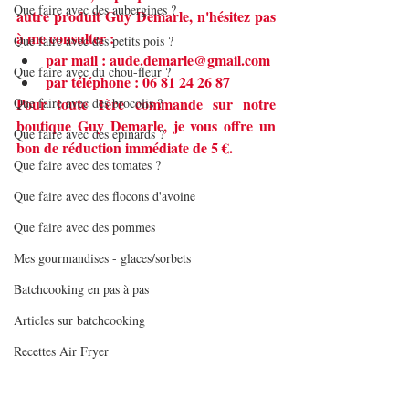
Que faire avec des aubergines ?
autre produit Guy Demarle, n'hésitez pas 
à me consulter :
Que faire avec des petits pois ?
par mail : 
aude.demarle@gmail.com
Que faire avec du chou-fleur ?
par téléphone : 06 81 24 26 87
Pour toute 1ère commande sur notre 
Que faire avec des brocolis ?
boutique Guy Demarle, je vous offre un 
Que faire avec des épinards ?
bon de réduction immédiate de 5 €.
Que faire avec des tomates ?
Que faire avec des flocons d'avoine
Que faire avec des pommes
Mes gourmandises - glaces/sorbets
Batchcooking en pas à pas
Articles sur batchcooking
Recettes Air Fryer