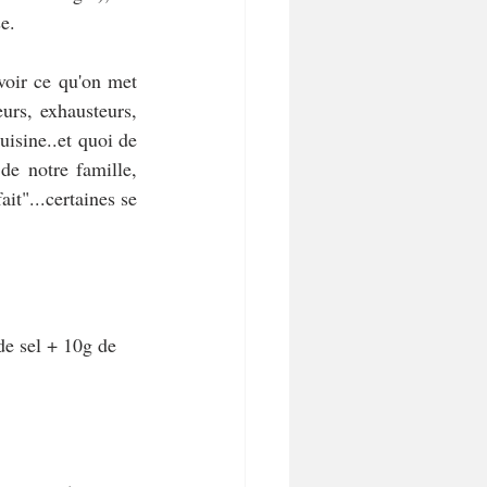
e.
oir ce qu'on met 
urs, exhausteurs, 
isine..et quoi de 
de notre famille, 
it"...certaines se 
de sel + 10g de 