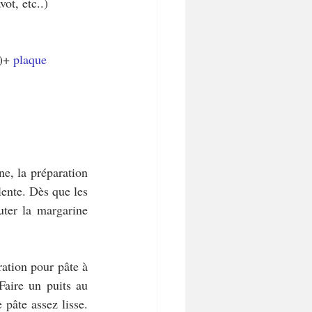
ot, etc..)
)+ 
plaque 
ne, la préparation 
ente. Dès que les 
ter la margarine 
ration pour pâte à 
aire un puits au 
pâte assez lisse.  