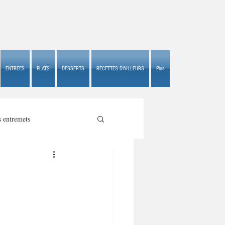
ENTREES
PLATS
DESSERTS
RECETTES D'AILLEURS
Plus
s entremets
s croustillants