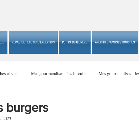
C...
REPAS DE FETE OU D'EXCEPTION
PETITS DEJEUNERS
APERITIFS/AMUSES BOUCHES
hes et vien
Mes gourmandises - les biscuits
Mes gourmandises - le
Mes gourmandises - made in USA
Mes gourmandises - Noël
s burgers
. 2023
Accompagnements
Apéritifs/amuses bouches de fête ou
Apéritif