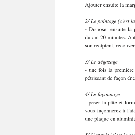
Ajouter ensuite la marg
2/ Le pointage (c'est la
- Disposer ensuite la 
durant 20 minutes. Autr
son récipient, recouver
3/ Le dégazage
- une fois la première
pétrissant de façon én
4/ Le façonnage
- peser la pâte et for
vous façonnerez à l'a
une plaque en alumini
5/ L'apprêt (c'est la s