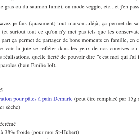
ie gras ou du saumon fumé), en mode veggie, etc...et j'en pass
vez je fais (quasiment) tout maison...déjà, ça permet de sav
 (et surtout tout ce qu'on n'y met pas tels que les conservate
re part ça permet de partager de bons moments en famille, en cu
de voir la joie se refléter dans les yeux de nos convives ou 
réalisations..quelle fierté de pouvoir dire "c'est moi qui l'ai fa
paroles (hein Emilie lol).
55
ration pour pâtes à pain Demarle
 (peut être remplacé par 
15g 
er sèche)
 écrémé
 à 38% froide (pour moi St-Hubert)