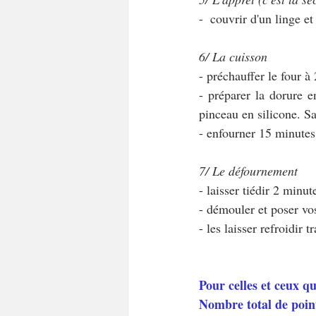
-  couvrir d'un linge e
6/ La cuisson
- préchauffer le four à
- préparer la dorure e
pinceau en silicone. S
- enfourner 15 minutes
7/ Le défournement
- laisser tiédir 2 minu
- démouler et poser vos
- les laisser refroidir 
Pour celles et ceux q
Nombre total de poin