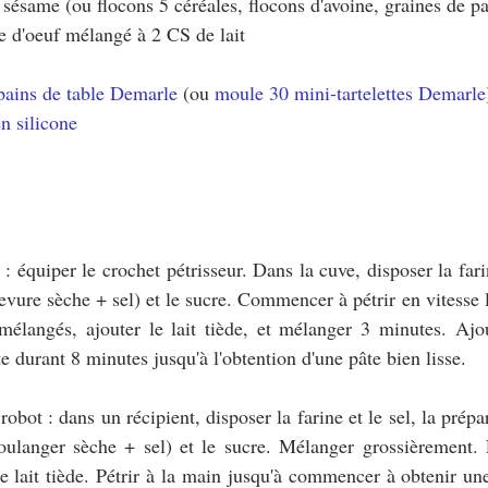
sésame (ou flocons 5 céréales, flocons d'avoine, graines de pav
ne d'oeuf mélangé à 2 CS de lait
pains de table Demarle
 (ou 
moule 30 mini-tartelettes Demarle
n silicone
 : équiper le crochet pétrisseur. Dans la cuve, disposer la fari
evure sèche + sel) et le sucre. Commencer à pétrir en vitesse l
mélangés, ajouter le lait tiède, et mélanger 3 minutes. Ajou
te durant 8 minutes jusqu'à l'obtention d'une pâte bien lisse.
robot : dans un récipient, disposer la farine et le sel, la prépa
oulanger sèche + sel) et le sucre. Mélanger grossièrement. F
le lait tiède. Pétrir à la main jusqu'à commencer à obtenir une 