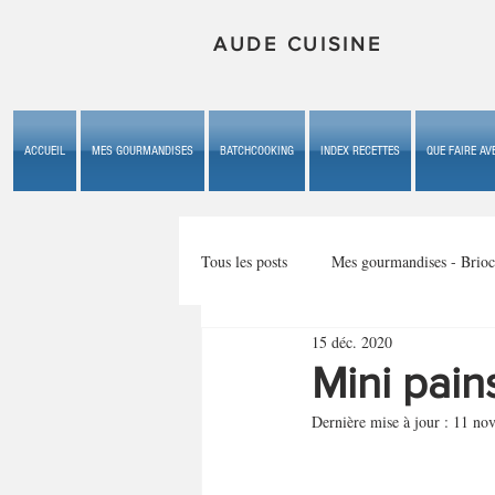
AUDE CUISINE
ACCUEIL
MES GOURMANDISES
BATCHCOOKING
INDEX RECETTES
QUE FAIRE AVE
Tous les posts
Mes gourmandises - Brioc
15 déc. 2020
Mes gourmandises - les gâteaux du b
Mini pain
Dernière mise à jour :
11 nov
Mes gourmandises - plaisirs d'enfan