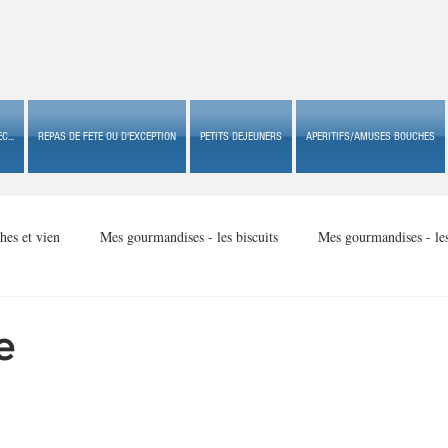
C...
REPAS DE FETE OU D'EXCEPTION
PETITS DEJEUNERS
APERITIFS/AMUSES BOUCHES
hes et vien
Mes gourmandises - les biscuits
Mes gourmandises - le
Mes gourmandises - made in USA
Mes gourmandises - Noël
e
Accompagnements
Apéritifs/amuses bouches de fête ou
Apéritif