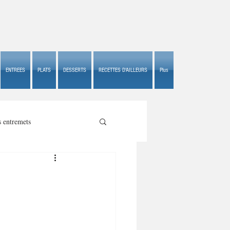
ENTREES
PLATS
DESSERTS
RECETTES D'AILLEURS
Plus
s entremets
s croustillants