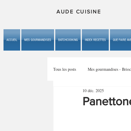
AUDE CUISINE
ACCUEIL
MES GOURMANDISES
BATCHCOOKING
INDEX RECETTES
QUE FAIRE AVE
Tous les posts
Mes gourmandises - Brioc
10 déc. 2025
Mes gourmandises - les gâteaux du b
Panetton
Mes gourmandises - plaisirs d'enfan