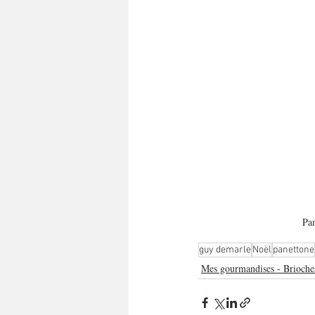
Pan
guy demarle
Noël
panettone
Mes gourmandises - Brioches