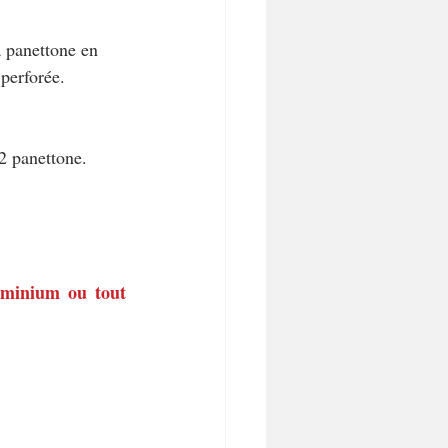
à panettone en 
perforée.
 2 panettone.
uminium ou tout 