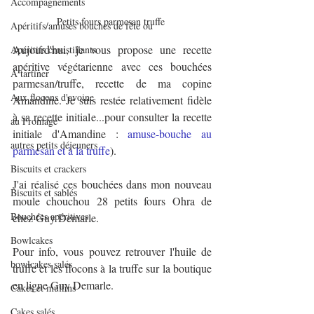
Accompagnements
Petits fours parmesan truffe 
Apéritifs/amuses bouches de fête ou
Aujourd'hui, je vous propose une recette 
Apéritifs croustillants
apéritive végétarienne avec ces bouchées 
A tartiner
parmesan/truffe, recette de ma copine 
Aux flocons d'avoine
Amandine. Je suis restée relativement fidèle 
à sa recette initiale...pour consulter la recette 
au Fromage
initiale d'Amandine : 
amuse-bouche au 
autres petits déjeuners
parmesan et à la truffe
). 
Biscuits et crackers
J'ai réalisé ces bouchées dans mon nouveau 
Biscuits et sablés
moule chouchou 28 petits fours Ohra de 
Bouchées apéritives
chez Guy Demarle.
Bowlcakes
Pour info, vous pouvez retrouver l'huile de 
bowlcakes salés
truffe et les flocons à la truffe sur la boutique 
en ligne Guy Demarle.
Cakes et muffins
Cakes salés