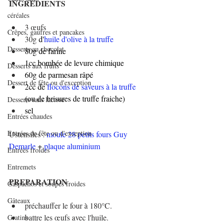
INGREDIENTS
céréales
3 œufs
Crêpes, gaufres et pancakes
30g
 d'
huile d'olive à la truffe
Desserts au chocolat
80g de farine
1cc bombée de levure chimique
Desserts aux fruits
60g de parmesan râpé
Dessert de fête ou d'exception
2cc de 
flocons de saveurs à la truffe
(ou de brisures de truffe fraiche)
Desserts sans lactose
sel
Entrées chaudes
Entrées de fête ou d'exception
Ustensiles : 
moule 28 petits fours Guy 
Demarle
 + 
plaque aluminium
Entrées froides
Entremets
PREPARATION
Gaspachos et soupes froides
Gâteaux
préchauffer le four à 180°C.
battre les œufs avec l'huile.
Gratins