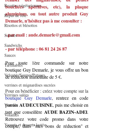
Recettes végétariennes
bouchées apéritives, etc), la plaque 
aluminium, ou tout autre produit Guy 
Repas de fête
Demarle, n'hésitez pas à me consulter :
Risottos et blésottos
- par mail : aude.demarle@gmail.com
Salades
Sandwichs
- par téléphone : 06 81 24 26 87
Sauces
Pour toute 1ère commande sur notre 
Tartinables
boutique Guy Demarle, je vous offre un bon 
Veloutés/Soupes/Potages
de réduction immédiate de 5 €.
verrines et mignardises sucrées
Pour en bénéficier : créez votre compte sur la 
Verrines salées
boutique Guy Demarle
, rentrez en code 
AUDECUISINE
parrain 
, puis me choisir en 
Viandes
 AUDE BAZIN-ADEl
tant que conseillère
. 
Volailles
Retrouvez votre code promo dans votre 
Yaourts et desserts lactés
compte, dans "mes bons de réduction" et 