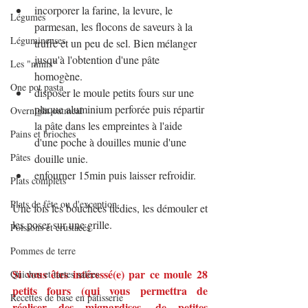
incorporer la farine, la levure, le 
Légumes
parmesan, les flocons de saveurs à la 
Légumineuses
truffe et un peu de sel. Bien mélanger 
jusqu'à l'obtention d'une pâte 
Les "minis"
homogène.
One pot pasta
disposer le moule petits fours sur une 
plaque aluminium perforée puis répartir 
Overnight oatmeal
la pâte dans les empreintes à l'aide 
Pains et brioches
d'une poche à douilles munie d'une 
Pâtes
douille unie.
enfourner 15min puis laisser refroidir.
Plats complets
Plats de fête ou d'exception
Une fois les bouchées tiédies, les démouler et 
les poser sur une grille. 
Poissons et crustacés
Pommes de terre
Si vous êtes intéressé(e) par ce moule 28 
Quiches et tartes salées
petits fours (qui vous permettra de 
Recettes de base en pâtisserie
réaliser des mignardises, de petites 