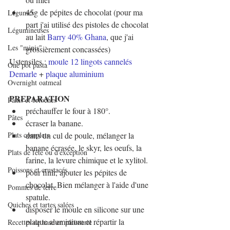
45g de pépites de chocolat (pour ma 
Légumes
part j'ai utilisé des pistoles de chocolat 
Légumineuses
au lait 
Barry 40% Ghana
,
 que j'ai 
Les "minis"
grossièrement concassées
)
Ustensiles : 
moule 12 lingots cannelés 
One pot pasta
Demarle
 + 
plaque aluminium
Overnight oatmeal
PREPARATION
Pains et brioches
préchauffer le four à 180°.
Pâtes
écraser la banane.
Plats complets
dans un cul de poule, mélanger la 
banane écrasée, le skyr, les oeufs, la 
Plats de fête ou d'exception
farine, la levure chimique et le xylitol.
Poissons et crustacés
pour finir, ajouter les pépites de 
chocolat. Bien mélanger à l'aide d'une 
Pommes de terre
spatule.
Quiches et tartes salées
disposer le moule en silicone sur une 
plaque aluminium et répartir la 
Recettes de base en pâtisserie