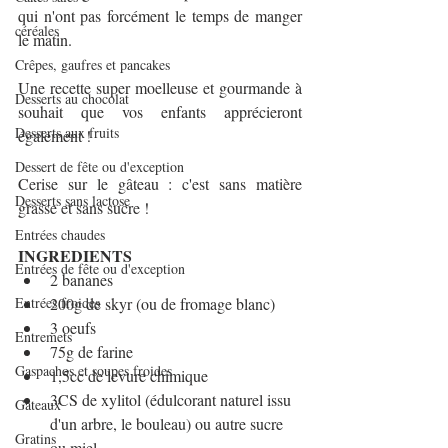
qui n'ont pas forcément le temps de manger 
céréales
le matin.
Crêpes, gaufres et pancakes
Une recette super moelleuse et gourmande à 
Desserts au chocolat
souhait que vos enfants apprécieront 
Desserts aux fruits
également !
Dessert de fête ou d'exception
Cerise sur le gâteau : c'est sans matière 
Desserts sans lactose
grasse et sans sucre !
Entrées chaudes
INGREDIENTS
Entrées de fête ou d'exception
2 bananes
Entrées froides
200g de skyr (ou de fromage blanc)
3 oeufs
Entremets
75g de farine
Gaspachos et soupes froides
1,5cc de levure chimique
3CS de xylitol (édulcorant naturel issu 
Gâteaux
d'un arbre, le bouleau) ou autre sucre 
Gratins
ou miel