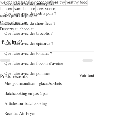
weight watchers
ww
chocolat
healthy
healthy food
Que faire avec des aubergines ?
banane
sans beurre
sans sucre
Que faire avec des petits pois ?
autres petits déjeuners
Cakes et muffins
Que faire avec du chou-fleur ?
Desserts au chocolat
Que faire avec des brocolis ?
Que faire avec des épinards ?
Que faire avec des tomates ?
Que faire avec des flocons d'avoine
Que faire avec des pommes
Posts récents
Voir tout
Mes gourmandises - glaces/sorbets
Batchcooking en pas à pas
Articles sur batchcooking
Recettes Air Fryer