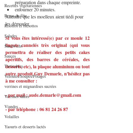
préparation dans chaque empreinte.
Recettes végétariennes
enfourner 20 minutes.
Repas de fête
Attendre que les moelleux aient tiédi pour 
les démouler.
Risottos et blésottos
Salades
Si vous êtes intéressé(e) par ce moule 12 
lingots cannelés très original (qui vous 
Sandwichs
permettra de réaliser des petits cakes 
Sauces
apéritifs, des barres de céréales, des 
desserts, etc), la plaque aluminium ou tout 
Tartinables
autre produit Guy Demarle, n'hésitez pas 
Veloutés/Soupes/Potages
à me consulter :
verrines et mignardises sucrées
- par mail : aude.demarle@gmail.com
Verrines salées
Viandes
- par téléphone : 06 81 24 26 87
Volailles
Yaourts et desserts lactés