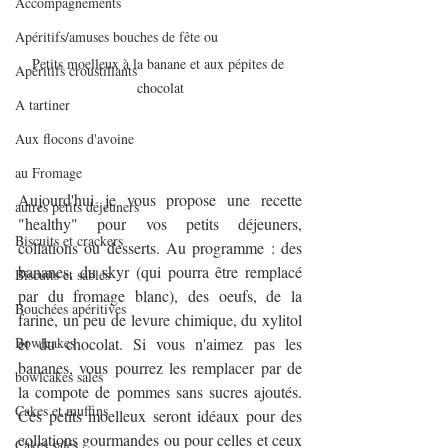
Accompagnements
Apéritifs/amuses bouches de fête ou
Petits moelleux à la banane et aux pépites de 
Apéritifs croustillants
chocolat
A tartiner
Aux flocons d'avoine
au Fromage
Aujourd'hui je vous propose une recette 
autres petits déjeuners
"healthy" pour vos petits déjeuners, 
Biscuits et crackers
collations ou desserts. Au programme : des 
bananes, du skyr (qui pourra être remplacé 
Biscuits et sablés
par du fromage blanc), des oeufs, de la 
Bouchées apéritives
farine, un peu de levure chimique, du xylitol 
Bowlcakes
et du chocolat. Si vous n'aimez pas les 
bananes, vous pourrez les remplacer par de 
bowlcakes salés
la compote de pommes sans sucres ajoutés. 
Cakes et muffins
Ces petits moelleux seront idéaux pour des 
collations gourmandes ou pour celles et ceux 
Cakes salés