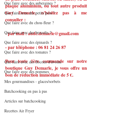
Que faire avec des aubergines ?
plaque aluminium, ou tout autre produit 
Guy Demarle, n'hésitez pas à me 
Que faire avec des petits pois ?
consulter :
Que faire avec du chou-fleur ?
Que faire avec des brocolis ?
- par mail : aude.demarle@gmail.com
Que faire avec des épinards ?
- par téléphone : 06 81 24 26 87
Que faire avec des tomates ?
Pour toute 1ère commande sur notre 
Que faire avec des flocons d'avoine
boutique Guy Demarle, je vous offre un 
Que faire avec des pommes
bon de réduction immédiate de 5 €.
Mes gourmandises - glaces/sorbets
Batchcooking en pas à pas
Articles sur batchcooking
Recettes Air Fryer