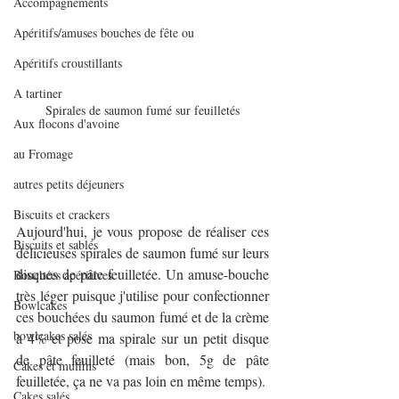
Accompagnements
Apéritifs/amuses bouches de fête ou
Apéritifs croustillants
A tartiner
Spirales de saumon fumé sur feuilletés
Aux flocons d'avoine
au Fromage
autres petits déjeuners
Biscuits et crackers
Aujourd'hui, je vous propose de réaliser ces 
Biscuits et sablés
délicieuses spirales de saumon fumé sur leurs 
disques de pâte feuilletée. Un amuse-bouche 
Bouchées apéritives
très léger puisque j'utilise pour confectionner 
Bowlcakes
ces bouchées du saumon fumé et de la crème 
bowlcakes salés
à 4% et pose ma spirale sur un petit disque 
de pâte feuilleté (mais bon, 5g de pâte 
Cakes et muffins
feuilletée, ça ne va pas loin en même temps). 
Cakes salés