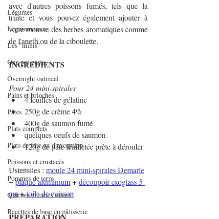
avec d'autres poissons fumés, tels que la 
Légumes
truite et vous pouvez également ajouter à 
votre mousse des herbes aromatiques comme 
Légumineuses
de l'aneth ou de la ciboulette.
Les "minis"
One pot pasta
INGREDIENTS
Overnight oatmeal
Pour 24 mini-spirales
Pains et brioches
4 feuilles de gélatine
250g de crème 4% 
Pâtes
400g de saumon fumé
Plats complets
quelques oeufs de saumon
Plats de fête ou d'exception
120g de pâte feuilletée prête à dérouler
Poissons et crustacés
Ustensiles : 
moule 24 mini-spirales Demarle
Pommes de terre
+ 
plaque aluminium
 + 
découpoir exoglass 5 
cm
 + 
toile de cuisson
Quiches et tartes salées
Recettes de base en pâtisserie
PREPARATION