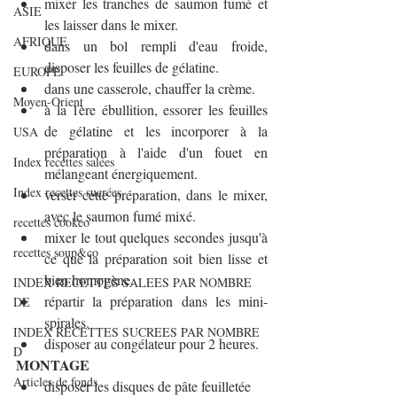
mixer les tranches de saumon fumé et 
ASIE
les laisser dans le mixer.
AFRIQUE
dans un bol rempli d'eau froide, 
disposer les feuilles de gélatine.
EUROPE
dans une casserole, chauffer la crème.
Moyen-Orient
à la 1ère ébullition, essorer les feuilles 
de gélatine et les incorporer à la 
USA
préparation à l'aide d'un fouet en 
Index recettes salées
mélangeant énergiquement.
Index recettes sucrées
verser cette préparation, dans le mixer, 
avec le saumon fumé mixé.
recettes cookeo
mixer le tout quelques secondes jusqu'à 
recettes soup&co
ce que la préparation soit bien lisse et 
bien homogène.
INDEX RECETTES SALEES PAR NOMBRE
répartir la préparation dans les mini-
DE
spirales.
INDEX RECETTES SUCREES PAR NOMBRE
disposer au congélateur pour 2 heures.
D
MONTAGE
Articles de fonds
disposer les disques de pâte feuilletée 