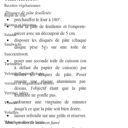
Recettes végétariennes
Disques de pâte feuilletée
Repas de fête
préchauffer le four à 180°.
Risottos et blésottos
sortir la pâte de feuilletée et l'emporte-
piécer avec un découpoir de 5 cm.
Salades
disposer les disques de pâte (chaque 
Sandwichs
disque pèse 5g) sur une toile de 
cuisson.
Sauces
poser une seconde toile de cuisson (ou 
Tartinables
à défaut du papier de cuisson) par 
Veloutés/Soupes/Potages
dessus les disques de pâte. Poser 
ensuite une plaque aluminium par-
verrines et mignardises sucrées
dessus, l'objectif étant que la pâte 
Verrines salées
feuilletée ne gonfle pas.
enfourner une vingtaine de minutes 
Viandes
jusqu'à ce que la pâte soit bien dorée.
Volailles
laisser refroidir sur une grille et réserver.
Mini-spirales de saumon fumé
Yaourts et desserts lactés