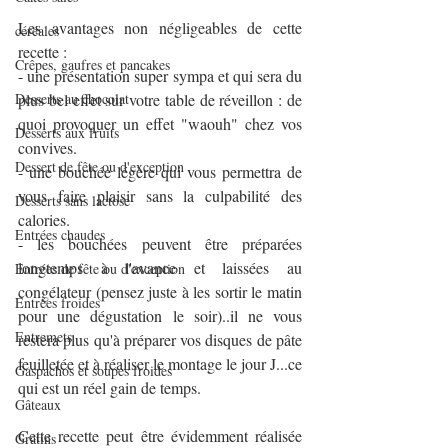
Les avantages non négligeables de cette 
céréales
recette :
Crêpes, gaufres et pancakes
- une présentation super sympa et qui sera du 
plus bel effet sur votre table de réveillon : de 
Desserts au chocolat
quoi provoquer un effet "waouh" chez vos 
Desserts aux fruits
convives.
Dessert de fête ou d'exception
- une bouchée légère qui vous permettra de 
vous faire plaisir sans la culpabilité des 
Desserts sans lactose
calories.
Entrées chaudes
- les bouchées peuvent être préparées 
longtemps à l'avance et laissées au 
Entrées de fête ou d'exception
congélateur (pensez juste à les sortir le matin 
Entrées froides
pour une dégustation le soir)..il ne vous 
Entremets
restera plus qu'à préparer vos disques de pâte 
feuilletée et à réaliser le montage le jour J...ce 
Gaspachos et soupes froides
qui est un réel gain de temps.
Gâteaux
Cette recette peut être évidemment réalisée 
Gratins