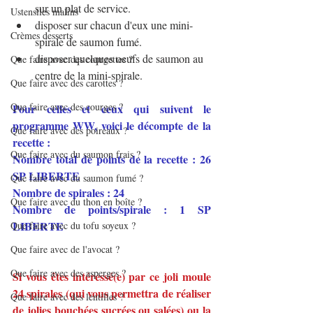
sur un plat de service.
Ustensiles malins
disposer sur chacun d'eux une mini-
Crèmes desserts
spirale de saumon fumé.
disposer quelques oeufs de saumon au 
Que faire avec des courgettes ?
centre de la mini-spirale.
Que faire avec des carottes ?
Que faire avec des courges ?
Pour celles et ceux qui suivent le 
programme WW, voici le décompte de la 
Que faire avec des poireaux ?
recette :
Que faire avec du saumon frais ?
Nombre total de points de la recette : 26 
SP LIBERTE
Que faire avec du saumon fumé ?
Nombre de spirales : 24
Que faire avec du thon en boîte ?
Nombre de points/spirale : 1 SP 
LIBERTE 
Que faire avec du tofu soyeux ?
Que faire avec de l'avocat ?
Que faire avec des asperges ?
Si vous êtes intéressé(e) par ce joli moule 
24 spirales (qui vous permettra de réaliser 
Que faire avec des lentilles ?
de jolies bouchées sucrées ou salées) ou la 