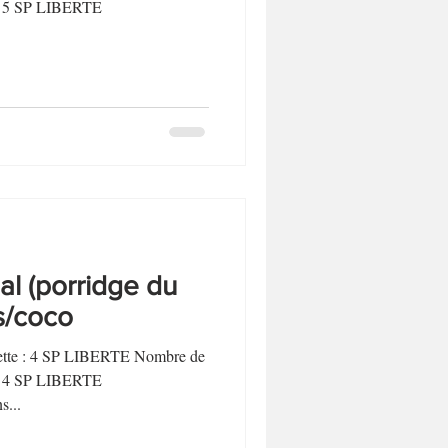
Biscuits et sablés
t : 5 SP LIBERTE
Desserts sans lactose
l (porridge du
is/coco
ecette : 4 SP LIBERTE Nombre de
t : 4 SP LIBERTE
...