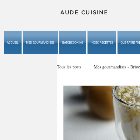
AUDE CUISINE
ACCUEIL
MES GOURMANDISES
BATCHCOOKING
INDEX RECETTES
QUE FAIRE AVE
Tous les posts
Mes gourmandises - Brioc
Mes gourmandises - les gâteaux du b
Mes gourmandises - plaisirs d'enfan