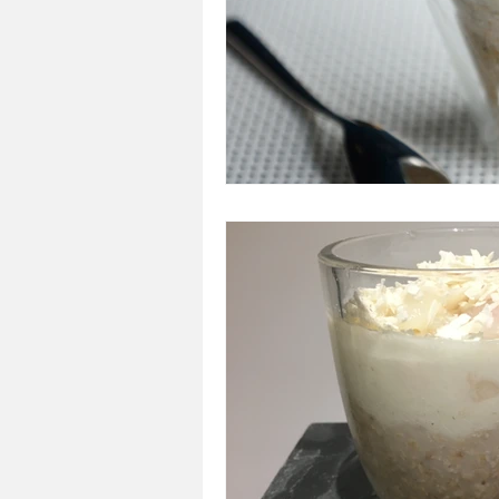
A tartiner
Aux flocons d'avoine
Bouchées apéritives
Bowlcakes
Crêpes, gaufres et pancakes
Desse
Entrées chaudes
Entrées de fête 