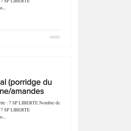
t : 7 SP LIBERTE
...
l (porridge du
ane/amandes
ecette : 7 SP LIBERTE Nombre de
t : 7 SP LIBERTE
...