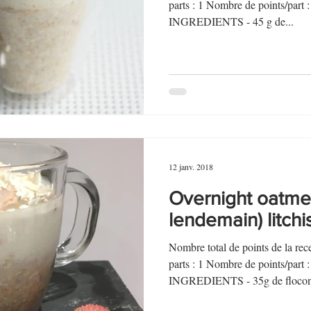
au Fromage
autres petits déjeuners
Biscuits et crackers
parts : 1 Nombre de points/par
INGREDIENTS - 45 g de...
bowlcakes salés
Cakes et muffins
Cakes salés
céréales
rts au chocolat
Desserts aux fruits
Dessert de fête ou d'exception
12 janv. 2018
ou d'exception
Entrées froides
Overnight oatmea
lendemain) litch
Nombre total de points de la r
parts : 1 Nombre de points/par
INGREDIENTS - 35g de flocons