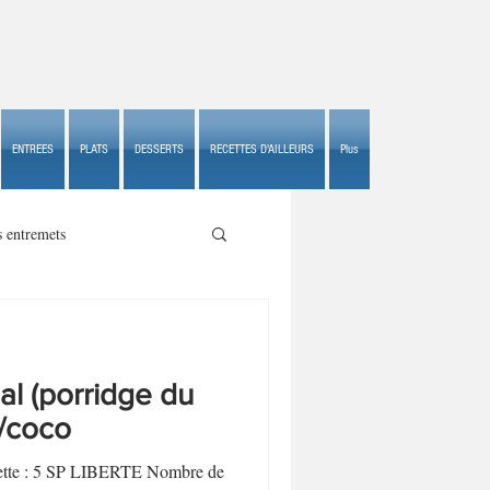
ENTREES
PLATS
DESSERTS
RECETTES D'AILLEURS
Plus
s entremets
l (porridge du
s croustillants
s/coco
ecette : 5 SP LIBERTE Nombre de