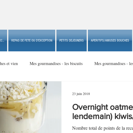
C...
REPAS DE FETE OU D'EXCEPTION
PETITS DEJEUNERS
APERITIFS/AMUSES BOUCHES
hes et vien
Mes gourmandises - les biscuits
Mes gourmandises - le
Mes gourmandises - made in USA
Mes gourmandises - Noël
23 juin 2018
Overnight oatmea
Accompagnements
Apéritifs/amuses bouches de fête ou
Apéritif
lendemain) kiwi
Nombre total de points de la r