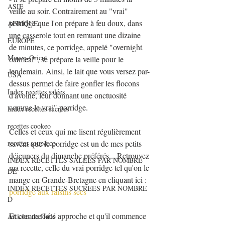
ASIE
veille au soir. Contrairement au "vrai" 
porridge que l'on prépare à feu doux, dans 
AFRIQUE
une casserole tout en remuant une dizaine 
EUROPE
de minutes, ce porridge, appelé "overnight 
Moyen-Orient
oatmeal", se prépare la veille pour le 
lendemain. Ainsi, le lait que vous versez par-
USA
dessus permet de faire gonfler les flocons 
Index recettes salées
d'avoine, leur donnant une onctuosité 
comme le vrai" porridge.
Index recettes sucrées
recettes cookeo
Celles et ceux qui me lisent régulièrement 
recettes soup&co
savent que le porridge est un de mes petits 
déjeuners du dimanche préférés....Retrouvez 
INDEX RECETTES SALEES PAR NOMBRE
ma recette, celle du vrai porridge tel qu'on le 
DE
mange en Grande-Bretagne en cliquant ici : 
INDEX RECETTES SUCREES PAR NOMBRE
porridge aux raisins secs
D
Et comme l'été approche et qu'il commence 
Articles de fonds