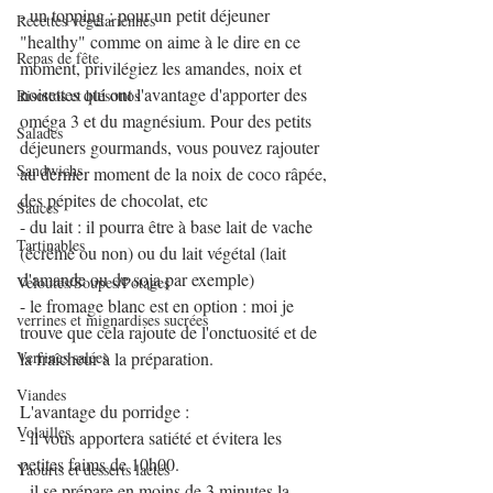
- un topping : pour un petit déjeuner 
Recettes végétariennes
"healthy" comme on aime à le dire en ce 
Repas de fête
moment, privilégiez les amandes, noix et 
noisettes qui ont l'avantage d'apporter des 
Risottos et blésottos
oméga 3 et du magnésium. Pour des petits 
Salades
déjeuners gourmands, vous pouvez rajouter 
Sandwichs
au dernier moment de la noix de coco râpée, 
des pépites de chocolat, etc
Sauces
- du lait : il pourra être à base lait de vache 
Tartinables
(écrémé ou non) ou du lait végétal (lait 
d'amande ou de soja par exemple)
Veloutés/Soupes/Potages
- le fromage blanc est en option : moi je 
verrines et mignardises sucrées
trouve que cela rajoute de l'onctuosité et de 
Verrines salées
la fraîcheur à la préparation.
Viandes
L'avantage du porridge :
Volailles
- il vous apportera satiété et évitera les 
petites faims de 10h00.
Yaourts et desserts lactés
- il se prépare en moins de 3 minutes la 