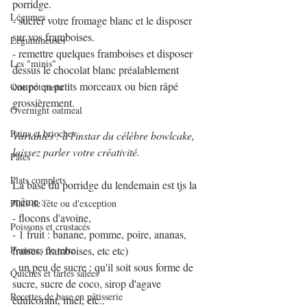
porridge. 
Légumes
- sucrer votre fromage blanc et le disposer 
sur vos framboises.
Légumineuses
- remettre quelques framboises et disposer 
Les "minis"
dessus le chocolat blanc préalablement 
coupé en petits morceaux ou bien râpé 
One pot pasta
grossièrement.
Overnight oatmeal
Pains et brioches
Variantes : à l'instar du célèbre bowlcake, 
laissez parler votre créativité. 
Pâtes
Plats complets
La base du porridge du lendemain est tjs la 
même :
Plats de fête ou d'exception
- flocons d'avoine,
Poissons et crustacés
- 1 fruit : banane, pomme, poire, ananas, 
Pommes de terre
fraises, framboises, etc etc)
- un peu de sucre : qu'il soit sous forme de 
Quiches et tartes salées
sucre, sucre de coco, sirop d'agave 
Recettes de base en pâtisserie
édulcorant, miel, etc..