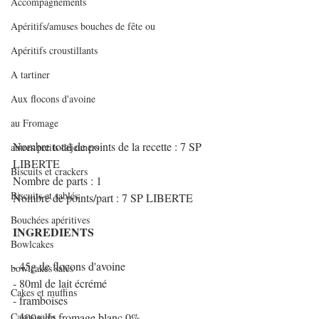
Accompagnements
Apéritifs/amuses bouches de fête ou
Apéritifs croustillants
A tartiner
Aux flocons d'avoine
au Fromage
Nombre total de points de la recette : 7 SP 
autres petits déjeuners
LIBERTE
Biscuits et crackers
Nombre de parts : 1
Biscuits et sablés
Nombre de points/part : 7 SP LIBERTE
Bouchées apéritives
INGREDIENTS
Bowlcakes
- 45g de flocons d'avoine
bowlcakes salés
- 80ml de lait écrémé
Cakes et muffins
- framboises
Cakes salés
- 100g de fromage blanc 0%