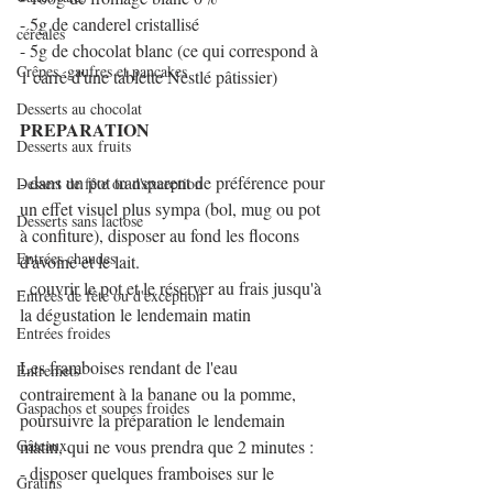
- 5g de canderel cristallisé
céréales
- 5g de chocolat blanc (ce qui correspond à 
Crêpes, gaufres et pancakes
1 carré d'une tablette Nestlé pâtissier)
Desserts au chocolat
PREPARATION
Desserts aux fruits
- dans un pot transparent de préférence pour 
Dessert de fête ou d'exception
un effet visuel plus sympa (bol, mug ou pot 
Desserts sans lactose
à confiture), disposer au fond les flocons 
Entrées chaudes
d'avoine et le lait.
- couvrir le pot et le réserver au frais jusqu'à 
Entrées de fête ou d'exception
la dégustation le lendemain matin
Entrées froides
Les framboises rendant de l'eau 
Entremets
contrairement à la banane ou la pomme, 
Gaspachos et soupes froides
poursuivre la préparation le lendemain 
Gâteaux
matin, qui ne vous prendra que 2 minutes :
- disposer quelques framboises sur le 
Gratins