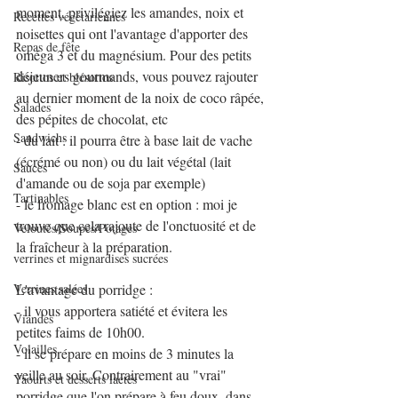
moment, privilégiez les amandes, noix et 
Recettes végétariennes
noisettes qui ont l'avantage d'apporter des 
Repas de fête
oméga 3 et du magnésium. Pour des petits 
déjeuners gourmands, vous pouvez rajouter 
Risottos et blésottos
au dernier moment de la noix de coco râpée, 
Salades
des pépites de chocolat, etc
Sandwichs
- du lait : il pourra être à base lait de vache 
(écrémé ou non) ou du lait végétal (lait 
Sauces
d'amande ou de soja par exemple)
Tartinables
- le fromage blanc est en option : moi je 
trouve que cela rajoute de l'onctuosité et de 
Veloutés/Soupes/Potages
la fraîcheur à la préparation.
verrines et mignardises sucrées
Verrines salées
L'avantage du porridge :
- il vous apportera satiété et évitera les 
Viandes
petites faims de 10h00.
Volailles
- il se prépare en moins de 3 minutes la 
veille au soir. Contrairement au "vrai" 
Yaourts et desserts lactés
porridge que l'on prépare à feu doux, dans 