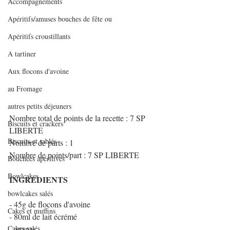
Accompagnements
Apéritifs/amuses bouches de fête ou
Apéritifs croustillants
A tartiner
Aux flocons d'avoine
au Fromage
autres petits déjeuners
Nombre total de points de la recette : 7 SP 
Biscuits et crackers
LIBERTE
Biscuits et sablés
Nombre de parts : 1
Nombre de points/part : 7 SP LIBERTE
Bouchées apéritives
Bowlcakes
INGREDIENTS
bowlcakes salés
- 45g de flocons d'avoine
Cakes et muffins
- 80ml de lait écrémé
Cakes salés
- ananas