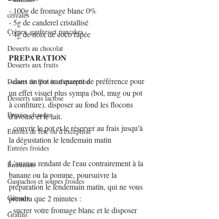
- 100g de fromage blanc 0%
céréales
- 5g de canderel cristallisé
Crêpes, gaufres et pancakes
- 4g de noix de coco râpée
Desserts au chocolat
PREPARATION
Desserts aux fruits
- dans un pot transparent de préférence pour 
Dessert de fête ou d'exception
un effet visuel plus sympa (bol, mug ou pot 
Desserts sans lactose
à confiture), disposer au fond les flocons 
Entrées chaudes
d'avoine et le lait.
- couvrir le pot et le réserver au frais jusqu'à 
Entrées de fête ou d'exception
la dégustation le lendemain matin
Entrées froides
L'ananas rendant de l'eau contrairement à la 
Entremets
banane ou la pomme, poursuivre la 
Gaspachos et soupes froides
préparation le lendemain matin, qui ne vous 
Gâteaux
prendra que 2 minutes :
- sucrer votre fromage blanc et le disposer 
Gratins