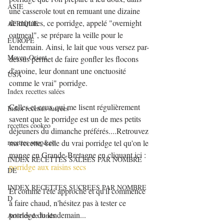
ASIE
une casserole tout en remuant une dizaine 
de minutes, ce porridge, appelé "overnight 
AFRIQUE
oatmeal", se prépare la veille pour le 
EUROPE
lendemain. Ainsi, le lait que vous versez par-
Moyen-Orient
dessus permet de faire gonfler les flocons 
d'avoine, leur donnant une onctuosité 
USA
comme le vrai" porridge.
Index recettes salées
Celles et ceux qui me lisent régulièrement 
Index recettes sucrées
savent que le porridge est un de mes petits 
recettes cookeo
déjeuners du dimanche préférés....Retrouvez 
recettes soup&co
ma recette, celle du vrai porridge tel qu'on le 
mange en Grande-Bretagne en cliquant ici : 
INDEX RECETTES SALEES PAR NOMBRE
porridge aux raisins secs
DE
INDEX RECETTES SUCREES PAR NOMBRE
Et comme l'été approche et qu'il commence 
D
à faire chaud, n'hésitez pas à tester ce 
porridge du lendemain...
Articles de fonds