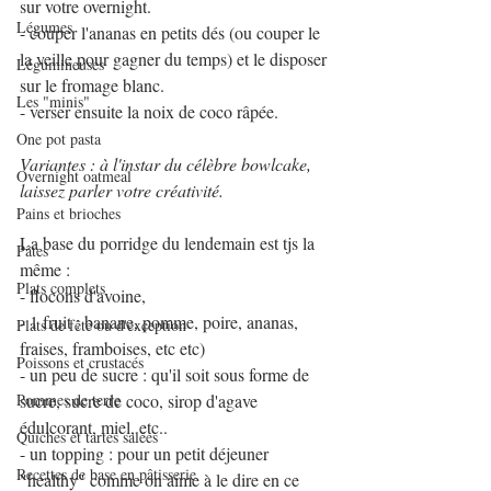
sur votre overnight.
Légumes
- couper l'ananas en petits dés (ou couper le 
la veille pour gagner du temps) et le disposer 
Légumineuses
sur le fromage blanc.
Les "minis"
- verser ensuite la noix de coco râpée.
One pot pasta
Variantes : à l'instar du célèbre bowlcake, 
Overnight oatmeal
laissez parler votre créativité. 
Pains et brioches
La base du porridge du lendemain est tjs la 
Pâtes
même :
Plats complets
- flocons d'avoine,
- 1 fruit : banane, pomme, poire, ananas, 
Plats de fête ou d'exception
fraises, framboises, etc etc)
Poissons et crustacés
- un peu de sucre : qu'il soit sous forme de 
Pommes de terre
sucre, sucre de coco, sirop d'agave 
édulcorant, miel, etc..
Quiches et tartes salées
- un topping : pour un petit déjeuner 
Recettes de base en pâtisserie
"healthy" comme on aime à le dire en ce 