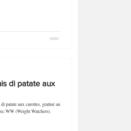
Biscuits et sablés
Desserts sans lactose
is di patate aux
di patate aux carottes, gratiné au
avec WW (Weight Watchers).