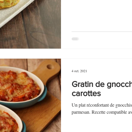
au Fromage
autres petits déjeuners
Biscuits et crackers
bowlcakes salés
Cakes et muffins
Cakes salés
céréales
rts au chocolat
Desserts aux fruits
Dessert de fête ou d'exception
4 oct. 2021
ou d'exception
Entrées froides
Gratin de gnocch
carottes
Un plat réconfortant de gnocchis 
parmesan. Recette compatible 