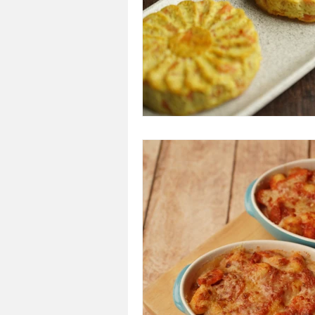
A tartiner
Aux flocons d'avoine
Bouchées apéritives
Bowlcakes
Crêpes, gaufres et pancakes
Desse
Entrées chaudes
Entrées de fête 