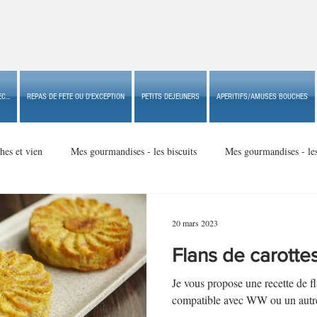
C...
REPAS DE FETE OU D'EXCEPTION
PETITS DEJEUNERS
APERITIFS/AMUSES BOUCHES
hes et vien
Mes gourmandises - les biscuits
Mes gourmandises - le
Mes gourmandises - made in USA
Mes gourmandises - Noël
20 mars 2023
Flans de carotte
Accompagnements
Apéritifs/amuses bouches de fête ou
Apéritif
Je vous propose une recette de fl
compatible avec WW ou un autre 