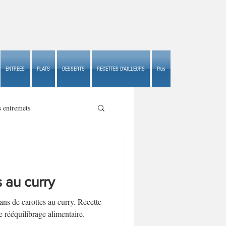
ENTREES
PLATS
DESSERTS
RECETTES D'AILLEURS
Plus
s entremets
s au curry
s croustillants
ans de carottes au curry. Recette
rééquilibrage alimentaire.