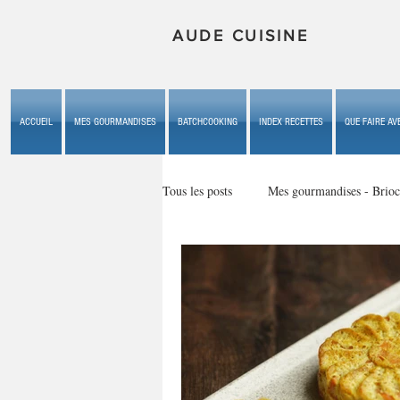
AUDE CUISINE
ACCUEIL
MES GOURMANDISES
BATCHCOOKING
INDEX RECETTES
QUE FAIRE AVE
Tous les posts
Mes gourmandises - Brioc
Mes gourmandises - les gâteaux du b
Mes gourmandises - plaisirs d'enfan