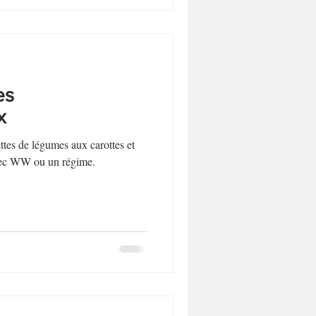
es
x
ttes de légumes aux carottes et
vec WW ou un régime.