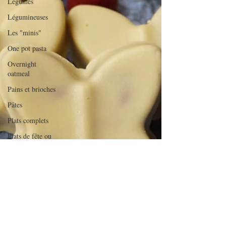
Légumes
Légumineuses
Les "minis"
One pot pasta
Overnight
oatmeal
Pains et brioches
Pâtes
Plats complets
Plats de fête ou
d'exception
Poissons et
crustacés
Pommes de terre
Quiches et tartes
salées