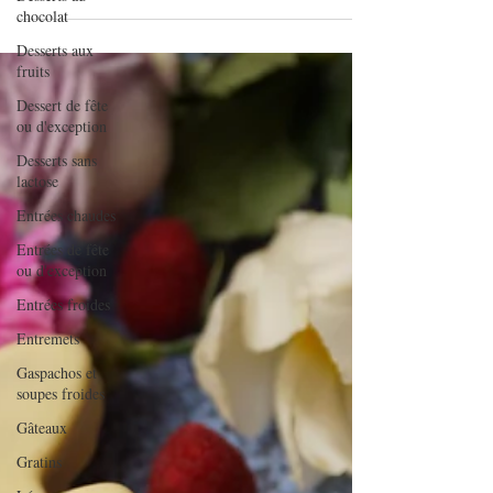
chocolat
Desserts aux
fruits
Dessert de fête
ou d'exception
Desserts sans
lactose
Entrées chaudes
Entrées de fête
ou d'exception
Entrées froides
Entremets
Gaspachos et
soupes froides
Gâteaux
Gratins