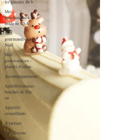
les gâteaux du b
Mes
gourmandises -
made in USA
Mes
gourmandises -
Noël
Mes
gourmandises -
plaisirs d'enfan
Accompagnements
Apéritifs/amuses
bouches de fête
ou
Apéritifs
croustillants
A tartiner
Aux flocons
d'avoine