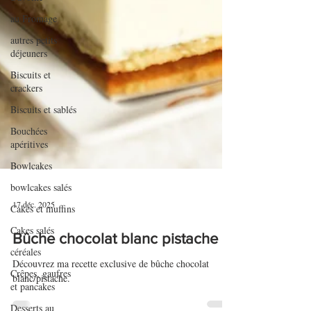
au Fromage
autres petits
déjeuners
Biscuits et
crackers
Biscuits et sablés
Bouchées
apéritives
Bowlcakes
bowlcakes salés
Cakes et muffins
Cakes salés
17 déc. 2025
céréales
Bûche chocolat blanc pistache
Crêpes, gaufres
et pancakes
Découvrez ma recette exclusive de bûche chocolat
Desserts au
blanc/pistache.