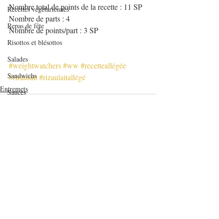
Nombre total de points de la recette : 11 SP
Recettes végétariennes
Nombre de parts : 4
Repas de fête
Nombre de points/part : 3 SP
Risottos et blésottos
Salades
#weightwatchers
#ww
#recetteallégée
Sandwichs
#rizaulait
#rizaulaitallégé
Entremets
Sauces
Tartinables
Veloutés/Soupes/Potages
verrines et mignardises sucrées
Verrines salées
Posts récents
Voir tout
Viandes
Volailles
Yaourts et desserts lactés