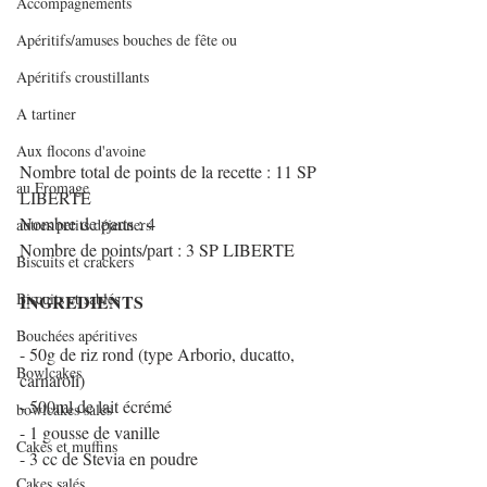
Accompagnements
Apéritifs/amuses bouches de fête ou
Apéritifs croustillants
A tartiner
Aux flocons d'avoine
Nombre total de points de la recette : 11 SP 
au Fromage
LIBERTE
Nombre de parts : 4
autres petits déjeuners
Nombre de points/part : 3 SP LIBERTE
Biscuits et crackers
Biscuits et sablés
INGREDIENTS
Bouchées apéritives
- 50g de riz rond (type Arborio, ducatto, 
Bowlcakes
carnaroli)
- 500ml de lait écrémé
bowlcakes salés
- 1 gousse de vanille
Cakes et muffins
- 3 cc de Stevia en poudre
Cakes salés