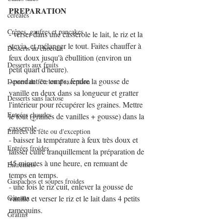
PREPARATION
céréales
Crêpes, gaufres et pancakes
- verser dans une casserole le lait, le riz et la 
stevia, et mélanger le tout. Faites chauffer à 
Desserts au chocolat
feux doux jusqu'à ébullition (environ un 
Desserts aux fruits
petit quart d'heure).
- pendant ce temps, fendre la gousse de 
Dessert de fête ou d'exception
vanille en deux dans sa longueur et gratter 
Desserts sans lactose
l'intérieur pour récupérer les graines. Mettre 
Entrées chaudes
le tout (graines de vanilles + gousse) dans la 
casserole.
Entrées de fête ou d'exception
- baisser la température à feux très doux et 
Entrées froides
laisser cuire tranquillement la préparation de 
45 minutes à une heure, en remuant de 
Entremets
temps en temps.
Gaspachos et soupes froides
- une fois le riz cuit, enlever la gousse de 
Gâteaux
vanille et verser le riz et le lait dans 4 petits 
ramequins.
Gratins