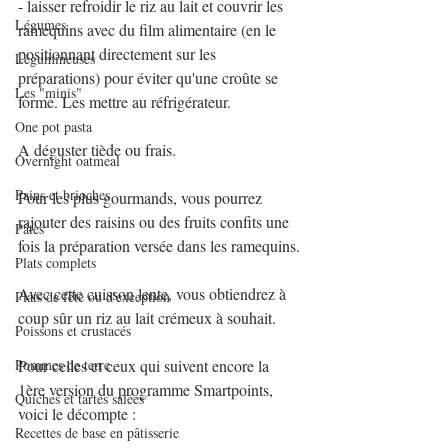
- laisser refroidir le riz au lait et couvrir les 
Légumes
ramequins avec du film alimentaire (en le 
positionnant directement sur les 
Légumineuses
préparations) pour éviter qu'une croûte se 
Les "minis"
forme. Les mettre au réfrigérateur.
One pot pasta
A déguster tiède ou frais.
Overnight oatmeal
Pains et brioches
Pour les plus gourmands, vous pourrez 
rajouter des raisins ou des fruits confits une 
Pâtes
fois la préparation versée dans les ramequins.
Plats complets
Avec cette cuisson lente, vous obtiendrez à 
Plats de fête ou d'exception
coup sûr un riz au lait crémeux à souhait.
Poissons et crustacés
Pommes de terre
Pour celles et ceux qui suivent encore la 
1ère version du programme Smartpoints, 
Quiches et tartes salées
voici le décompte :
Recettes de base en pâtisserie