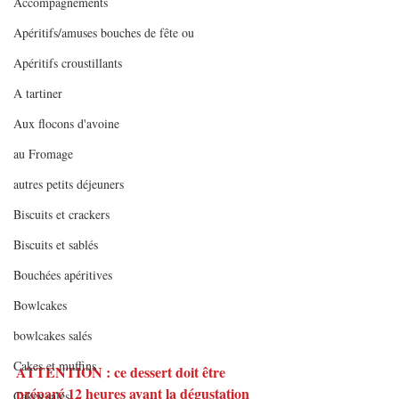
Accompagnements
Apéritifs/amuses bouches de fête ou
Apéritifs croustillants
A tartiner
Aux flocons d'avoine
au Fromage
autres petits déjeuners
Biscuits et crackers
Biscuits et sablés
Bouchées apéritives
Bowlcakes
bowlcakes salés
Cakes et muffins
ATTENTION : ce dessert doit être 
préparé 12 heures avant la dégustation
Cakes salés