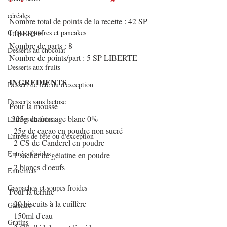
céréales
Nombre total de points de la recette : 42 SP 
Crêpes, gaufres et pancakes
LIBERTE
Nombre de parts : 8
Desserts au chocolat
Nombre de points/part : 5 SP LIBERTE
Desserts aux fruits
INGREDIENTS
Dessert de fête ou d'exception
Desserts sans lactose
Pour la mousse
-325g de fromage blanc 0%
Entrées chaudes
- 25g de cacao en poudre non sucré
Entrées de fête ou d'exception
- 2 CS de Canderel en poudre
Entrées froides
- 1 sachet de gélatine en poudre
- 2 blancs d'oeufs
Entremets
Gaspachos et soupes froides
Pour la terrine
- 20 biscuits à la cuillère
Gâteaux
- 150ml d'eau
Gratins