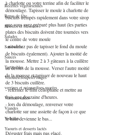
à charlotte ou votre terrine afin de faciliter le 
Recettes végétariennes
démoulage. Tapisser le moule à charlotte de 
Repas de fête
biscuits trempés rapidement dans votre sirop 
que vous avez préparé plus haut (les parties 
Risottos et blésottos
plates des biscuits doivent être tournées vers 
Salades
le centre de votre moule
- n'oubliez pas de tapisser le fond du moule 
Sandwichs
de biscuits également). Ajouter la moitié de 
Sauces
la mousse. Mettre 2 à 3 gâteaux à la cuillère 
Tartinables
au dessus de la mousse. Verser l'autre moitié 
de la mousse et tapisser de nouveau le haut 
Veloutés/Soupes/Potages
de 3 biscuits cuillère. 
verrines et mignardises sucrées
- refermer le film cellophane et mettre au 
frais une douzaine d'heures. 
Verrines salées
- lors du démoulage, renverser votre 
Viandes
charlotte sur une assiette de façon à ce que 
Volailles
le haut devienne le bas...
Yaourts et desserts lactés
Déguster frais mais pas glacé.