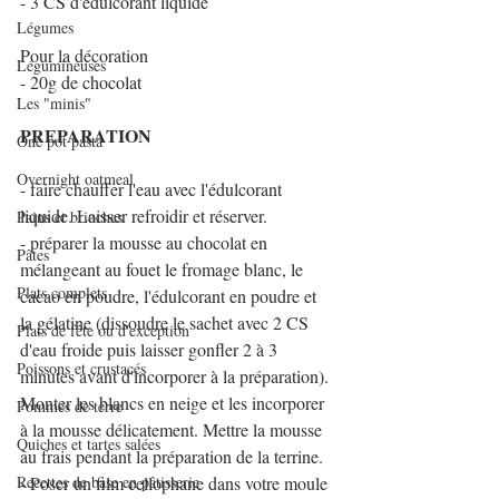
- 3 CS d'édulcorant liquide
Légumes
Pour la décoration
Légumineuses
- 20g de chocolat
Les "minis"
PREPARATION
One pot pasta
Overnight oatmeal
- faire chauffer l'eau avec l'édulcorant 
liquide. Laisser refroidir et réserver.
Pains et brioches
- préparer la mousse au chocolat en 
Pâtes
mélangeant au fouet le fromage blanc, le 
Plats complets
cacao en poudre, l'édulcorant en poudre et 
la gélatine (dissoudre le sachet avec 2 CS 
Plats de fête ou d'exception
d'eau froide puis laisser gonfler 2 à 3 
Poissons et crustacés
minutes avant d'incorporer à la préparation). 
Monter les blancs en neige et les incorporer 
Pommes de terre
à la mousse délicatement. Mettre la mousse 
Quiches et tartes salées
au frais pendant la préparation de la terrine.
Recettes de base en pâtisserie
- Poser un film cellophane dans votre moule 