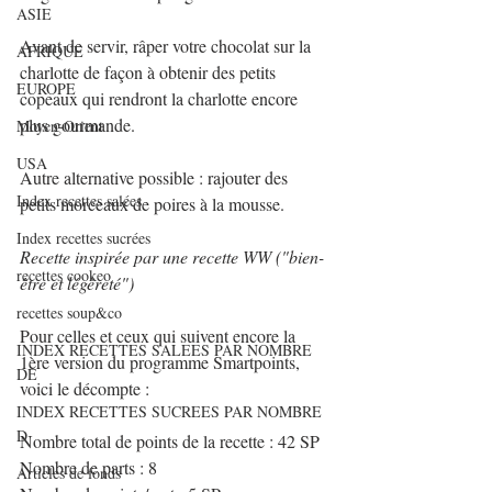
ASIE
Avant de servir, râper votre chocolat sur la 
AFRIQUE
charlotte de façon à obtenir des petits 
EUROPE
copeaux qui rendront la charlotte encore 
plus gourmande.
Moyen-Orient
USA
Autre alternative possible : rajouter des 
Index recettes salées
petits morceaux de poires à la mousse.
Index recettes sucrées
Recette inspirée par une recette WW ("bien-
recettes cookeo
être et légèreté")
recettes soup&co
Pour celles et ceux qui suivent encore la 
INDEX RECETTES SALEES PAR NOMBRE
1ère version du programme Smartpoints, 
DE
voici le décompte :
INDEX RECETTES SUCREES PAR NOMBRE
D
Nombre total de points de la recette : 42 SP
Nombre de parts : 8
Articles de fonds