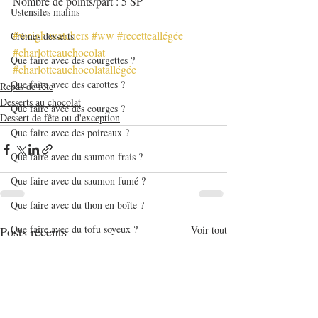
Nombre de points/part : 5 SP
Ustensiles malins
#weightwatchers
#ww
#recetteallégée
Crèmes desserts
#charlotteauchocolat
Que faire avec des courgettes ?
#charlotteauchocolatallégée
Que faire avec des carottes ?
Repas de fête
Desserts au chocolat
Que faire avec des courges ?
Dessert de fête ou d'exception
Que faire avec des poireaux ?
Que faire avec du saumon frais ?
Que faire avec du saumon fumé ?
Que faire avec du thon en boîte ?
Que faire avec du tofu soyeux ?
Posts récents
Voir tout
Que faire avec de l'avocat ?
Que faire avec des asperges ?
Que faire avec des lentilles ?