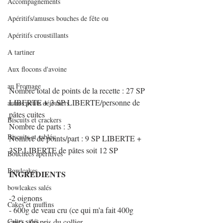
Accompagnements
Apéritifs/amuses bouches de fête ou
Apéritifs croustillants
A tartiner
Aux flocons d'avoine
au Fromage
Nombre total de points de la recette : 27 SP 
LIBERTE + 3 SP LIBERTE/personne de 
autres petits déjeuners
pâtes cuites
Biscuits et crackers
Nombre de parts : 3
Biscuits et sablés
Nombre de points/part : 9 SP LIBERTE + 
3SP LIBERTE de pâtes soit 12 SP
Bouchées apéritives
Bowlcakes
INGREDIENTS 
bowlcakes salés
-2 oignons
Cakes et muffins
- 600g de veau cru (ce qui m'a fait 400g 
cuit) : j'ai pris du collier
Cakes salés