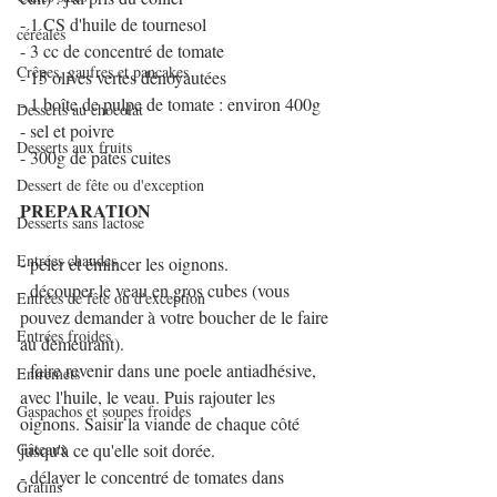
- 1 CS d'huile de tournesol
céréales
- 3 cc de concentré de tomate
Crêpes, gaufres et pancakes
- 15 olives vertes dénoyautées
- 1 boîte de pulpe de tomate : environ 400g
Desserts au chocolat
- sel et poivre
Desserts aux fruits
- 300g de pâtes cuites
Dessert de fête ou d'exception
PREPARATION
Desserts sans lactose
Entrées chaudes
- peler et émincer les oignons.
- découper le veau en gros cubes (vous 
Entrées de fête ou d'exception
pouvez demander à votre boucher de le faire 
Entrées froides
au demeurant).
- faire revenir dans une poele antiadhésive, 
Entremets
avec l'huile, le veau. Puis rajouter les 
Gaspachos et soupes froides
oignons. Saisir la viande de chaque côté 
jusqu'à ce qu'elle soit dorée.
Gâteaux
- délayer le concentré de tomates dans 
Gratins