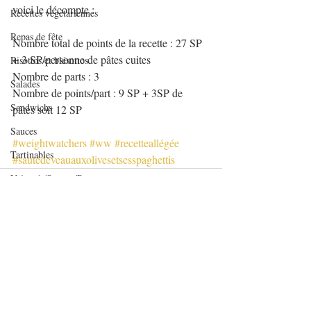
voici le décompte :
Recettes végétariennes
Repas de fête
Nombre total de points de la recette : 27 SP 
+ 3 SP/personne de pâtes cuites
Risottos et blésottos
Nombre de parts : 3
Salades
Nombre de points/part : 9 SP + 3SP de 
Sandwichs
pâtes soit 12 SP
Sauces
#weightwatchers
#ww
#recetteallégée
Tartinables
#sautédeveauauxolivesetsesspaghettis
Veloutés/Soupes/Potages
verrines et mignardises sucrées
Verrines salées
Viandes
Posts récents
Voir tout
Volailles
Yaourts et desserts lactés