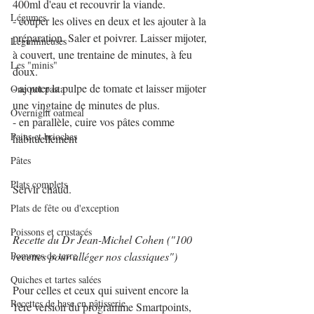
400ml d'eau et recouvrir la viande. 
Légumes
- couper les olives en deux et les ajouter à la 
préparation. Saler et poivrer. Laisser mijoter, 
Légumineuses
à couvert, une trentaine de minutes, à feu 
Les "minis"
doux.
- ajouter la pulpe de tomate et laisser mijoter 
One pot pasta
une vingtaine de minutes de plus.
Overnight oatmeal
- en parallèle, cuire vos pâtes comme 
Pains et brioches
habituellement
Pâtes
Plats complets
Servir chaud.
Plats de fête ou d'exception
Poissons et crustacés
Recette du Dr Jean-Michel Cohen ("100 
recettes pour alléger nos classiques")
Pommes de terre
Quiches et tartes salées
Pour celles et ceux qui suivent encore la 
Recettes de base en pâtisserie
1ère version du programme Smartpoints, 