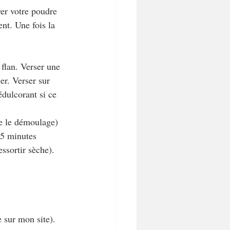
yer votre poudre 
ent. Une fois la 
 flan. Verser une 
er. Verser sur 
édulcorant si ce 
te le démoulage) 
35 minutes 
essortir sèche). 
 sur mon site).