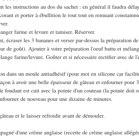
ant les instructions au dos du sachet : en général il faudra déla
ulcorant et porter à ébullition le tout tout en remuant constamm
rver.
anger farine et levure et tamiser. Réserver.
nt, écraser les 3 bananes et verser par-dessus la préparation de
ur de goût). Ajouter à votre préparation l'oeuf battu et mélang
lange farine/levure. Goûter et si nécessaire rectifier avec de l'
ion dans un moule antiadhésif (pour moi en silicone car facili
çon à avoir une belle épaisseur de gâteau et enfourner pour 
e fondant est cuit avec la pointe d'un couteau (la pointe doit r
, enfourner de nouveau pour une dizaine de minutes.
 gâteau et le laisser refroidir avant de démouler. 
pagné d'une crème anglaise (recette de crème anglaise allégée