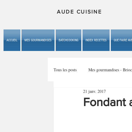
AUDE CUISINE
ACCUEIL
MES GOURMANDISES
BATCHCOOKING
INDEX RECETTES
QUE FAIRE AVE
Tous les posts
Mes gourmandises - Brioc
21 janv. 2017
Mes gourmandises - les gâteaux du b
Fondant a
Mes gourmandises - plaisirs d'enfan