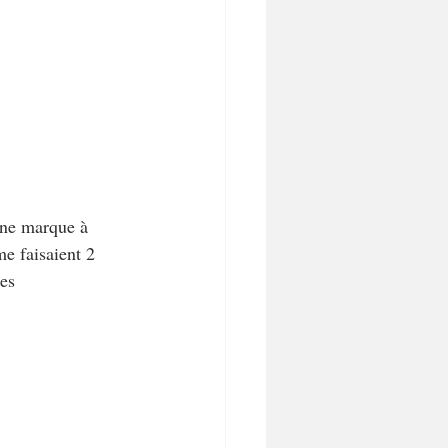
une marque à 
e faisaient 2 
es 