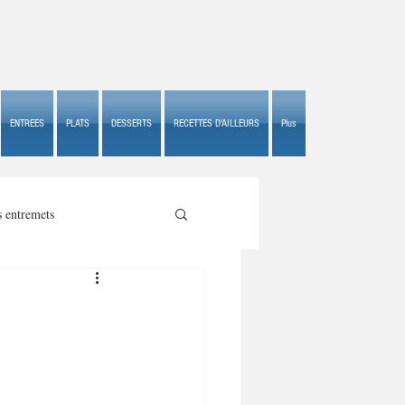
ENTREES
PLATS
DESSERTS
RECETTES D'AILLEURS
Plus
s entremets
s croustillants