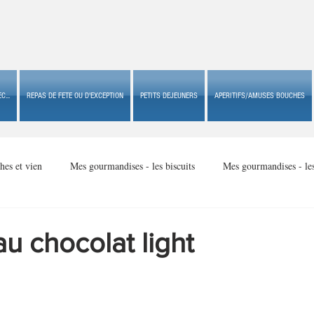
C...
REPAS DE FETE OU D'EXCEPTION
PETITS DEJEUNERS
APERITIFS/AMUSES BOUCHES
hes et vien
Mes gourmandises - les biscuits
Mes gourmandises - le
Mes gourmandises - made in USA
Mes gourmandises - Noël
u chocolat light
Accompagnements
Apéritifs/amuses bouches de fête ou
Apéritif