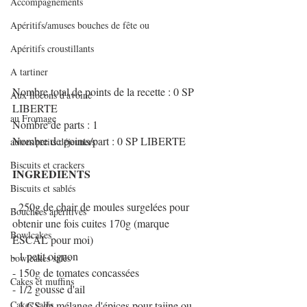
Accompagnements
Apéritifs/amuses bouches de fête ou
Apéritifs croustillants
A tartiner
Nombre total de points de la recette : 0 SP 
Aux flocons d'avoine
LIBERTE
au Fromage
Nombre de parts : 1
Nombre de points/part : 0 SP LIBERTE
autres petits déjeuners
Biscuits et crackers
INGREDIENTS
Biscuits et sablés
- 250g de chair de moules surgelées pour 
Bouchées apéritives
obtenir une fois cuites 170g (marque 
Bowlcakes
ESCAL pour moi)
- 1 petit oignon
bowlcakes salés
- 150g de tomates concassées
Cakes et muffins
- 1/2 gousse d'ail
Cakes salés
- 1 CS de mélange d'épices pour tajine ou 