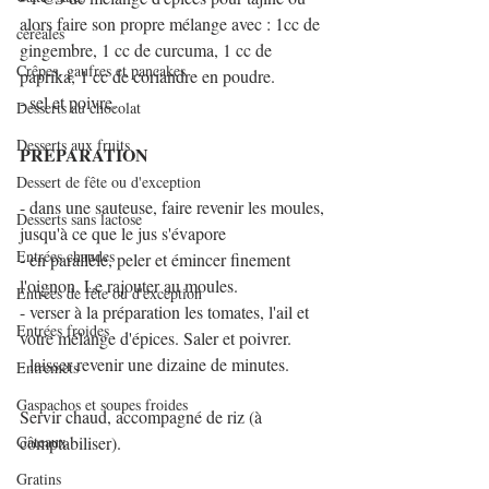
alors faire son propre mélange avec : 1cc de 
céréales
gingembre, 1 cc de curcuma, 1 cc de 
Crêpes, gaufres et pancakes
paprika, 1 cc de coriandre en poudre.
- sel et poivre.
Desserts au chocolat
Desserts aux fruits
PREPARATION
Dessert de fête ou d'exception
- dans une sauteuse, faire revenir les moules, 
Desserts sans lactose
jusqu'à ce que le jus s'évapore
Entrées chaudes
- en parallèle, peler et émincer finement 
l'oignon. Le rajouter au moules.
Entrées de fête ou d'exception
- verser à la préparation les tomates, l'ail et 
Entrées froides
votre mélange d'épices. Saler et poivrer.
- laisser revenir une dizaine de minutes.
Entremets
Gaspachos et soupes froides
Servir chaud, accompagné de riz (à 
Gâteaux
comptabiliser).
Gratins