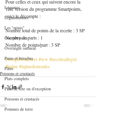
Pour celles et ceux qui suivent encore la 
Légumes
1ère version du programme Smartpoints, 
voici le décompte :
Légumineuses
Les "minis"
Nombre total de points de la recette : 3 SP
Nombre de parts : 1
One pot pasta
Nombre de points/part : 3 SP
Overnight oatmeal
Pains et brioches
#weightwatchers
#ww
#recetteallégée
#tajine
#tajinedemoules
Pâtes
Poissons et crustacés
Plats complets
Plats de fête ou d'exception
Poissons et crustacés
Pommes de terre
Quiches et tartes salées
Posts récents
Voir tout
Recettes de base en pâtisserie