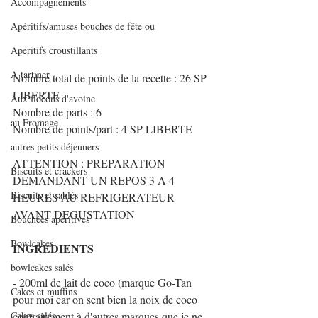
Accompagnements
Apéritifs/amuses bouches de fête ou
Apéritifs croustillants
A tartiner
Nombre total de points de la recette : 26 SP 
LIBERTE
Aux flocons d'avoine
Nombre de parts : 6
au Fromage
Nombre de points/part : 4 SP LIBERTE
autres petits déjeuners
ATTENTION : PREPARATION 
Biscuits et crackers
DEMANDANT UN REPOS 3 A 4 
Biscuits et sablés
HEURES AU REFRIGERATEUR 
AVANT DEGUSTATION
Bouchées apéritives
Bowlcakes
INGREDIENTS
bowlcakes salés
- 200ml de lait de coco (marque Go-Tan 
Cakes et muffins
pour moi car on sent bien la noix de coco 
Cakes salés
contrairement à d'autres marques que je ne 