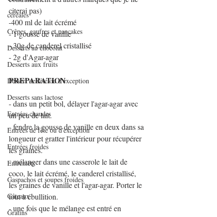
citerai pas)
céréales
-400 ml de lait écrémé
Crêpes, gaufres et pancakes
- 1 gousse de vanille
- 30g de canderel cristallisé
Desserts au chocolat
- 2g d'Agar-agar
Desserts aux fruits
PREPARATION
Dessert de fête ou d'exception
Desserts sans lactose
- dans un petit bol, délayer l'agar-agar avec 
Entrées chaudes
un peu de lait.
- fendre la gousse de vanille en deux dans sa 
Entrées de fête ou d'exception
longueur et gratter l'intérieur pour récupérer 
Entrées froides
les graines. 
- mélanger dans une casserole le lait de 
Entremets
coco, le lait écrémé, le canderel cristallisé, 
Gaspachos et soupes froides
les graines de vanille et l'agar-agar. Porter le 
Gâteaux
tout à ébullition.
- une fois que le mélange est entré en 
Gratins