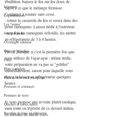
ébullition, baisser le feu sur feu doux de 
Légumes
façon à ce que le mélange frémisse. 
Continuer à remuer sans cesse.
Légumineuses
- retirer la casserole du feu et verser dans des 
Les "minis"
petits ramequins. Laisser tiédir à l'extérieur.
- une fois les ramequins refroidis, les mettre 
One pot pasta
au réfrigérateur de 3 à 4 heures.
Overnight oatmeal
Pains et brioches
Pas de panique si c'est la première fois que 
vous utilisez de l'agar-agar : même tiédie, 
Pâtes
votre préparation ne va pas se "gélifier" 
Plats complets
immédiatement, raison pour laquelle vous 
devez la laisser au réfrigérateur quelques 
Plats de fête ou d'exception
heures.
Poissons et crustacés
Pommes de terre
Je vous propose une revisite plutôt exotique, 
Quiches et tartes salées
mais toute en légèreté de ce dessert italien, 
Recettes de base en pâtisserie
en utilisant du lait de coco. 