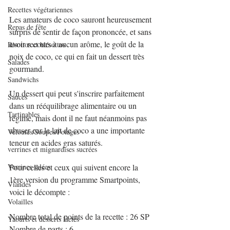
Recettes végétariennes
Les amateurs de coco sauront heureusement 
Repas de fête
surpris de sentir de façon prononcée, et sans 
avoir recours à aucun arôme, le goût de la 
Risottos et blésottos
noix de coco, ce qui en fait un dessert très 
Salades
gourmand.
Sandwichs
Un dessert qui peut s'inscrire parfaitement 
Sauces
dans un rééquilibrage alimentaire ou un 
Tartinables
régime, mais dont il ne faut néanmoins pas 
abuser car le lait de coco a une importante 
Veloutés/Soupes/Potages
teneur en acides gras saturés.
verrines et mignardises sucrées
Verrines salées
Pour celles et ceux qui suivent encore la 
1ère version du programme Smartpoints, 
Viandes
voici le décompte :
Volailles
Nombre total de points de la recette : 26 SP
Yaourts et desserts lactés
Nombre de parts : 6