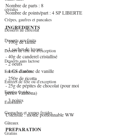
Nombre de parts : 8
céréales
Nombre de points/part : 4 SP LIBERTE
Crêpes, gaufres et pancakes
INGREDIENTS
Desserts au chocolat
Desserts aux fruits
- 100g de farine
- 1 sachet de levure
Dessert de fête ou d'exception
- 40g de canderel cristallisé
Desserts sans lactose
- 2 oeufs
- 1 CS d'arôme de vanille
Entrées chaudes
- 250g de ricotta
Entrées de fête ou d'exception
- 25g de pépites de chocolat (pour moi 
Entrées froides
perles Valrhona)
- 3 poires
Entremets
Gaspachos et soupes froides
Ustensile : moule portionnable WW
Gâteaux
PREPARATION
Gratins