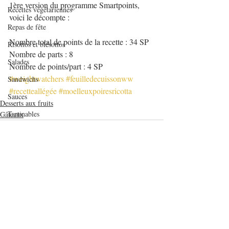
1ère version du programme Smartpoints, 
Recettes végétariennes
voici le décompte :
Repas de fête
Nombre total de points de la recette : 34 SP
Risottos et blésottos
Nombre de parts : 8
Salades
Nombre de points/part : 4 SP
#weightwatchers
#feuilledecuissonww
Sandwichs
#recetteallégée
#moelleuxpoiresricotta
Sauces
Desserts aux fruits
Tartinables
Gâteaux
Veloutés/Soupes/Potages
verrines et mignardises sucrées
Verrines salées
Viandes
Posts récents
Voir tout
Volailles
Yaourts et desserts lactés