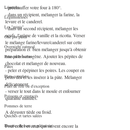
Légumes
- préchauffer votre four à 180°.
- dans un récipient, mélanger la farine, la 
Légumineuses
levure et le canderel.
Les "minis"
- dans un second récipient, mélanger les 
oeufs, l'arôme de vanille et la ricotta. Verser 
One pot pasta
le mélange farine/levure/canderel sur cette 
Overnight oatmeal
préparation et  bien mélanger jusqu'à obtenir 
une pâte homogène. Ajouter les pépites de 
Pains et brioches
chocolat et mélanger de nouveau.
Pâtes
- peler et épépiner les poires. Les couper en 
Plats complets
petits dés et les insérer à la pâte. Mélanger 
délicatement.
Plats de fête ou d'exception
- verser le tout dans le moule et enfourner 
Poissons et crustacés
quarante minutes.
Pommes de terre
A déguster tiède ou froid.
Quiches et tartes salées
Recettes de base en pâtisserie
Pour celles et ceux qui suivent encore la 