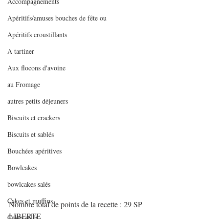
Accompagnements
Apéritifs/amuses bouches de fête ou
Apéritifs croustillants
A tartiner
Aux flocons d'avoine
au Fromage
autres petits déjeuners
Biscuits et crackers
Biscuits et sablés
Bouchées apéritives
Bowlcakes
bowlcakes salés
Cakes et muffins
Nombre total de points de la recette : 29 SP 
LIBERTE
Cakes salés