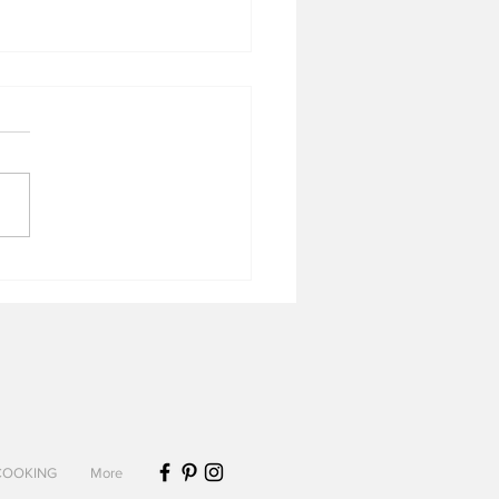
 jambon, courgettes et
 qui rit
COOKING
More