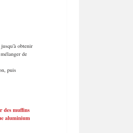
 jusqu'à obtenir 
 mélanger de 
on, puis 
er des muffins 
que aluminium 