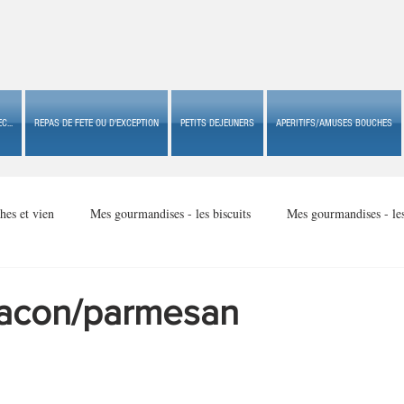
C...
REPAS DE FETE OU D'EXCEPTION
PETITS DEJEUNERS
APERITIFS/AMUSES BOUCHES
hes et vien
Mes gourmandises - les biscuits
Mes gourmandises - le
Mes gourmandises - made in USA
Mes gourmandises - Noël
bacon/parmesan
Accompagnements
Apéritifs/amuses bouches de fête ou
Apéritif