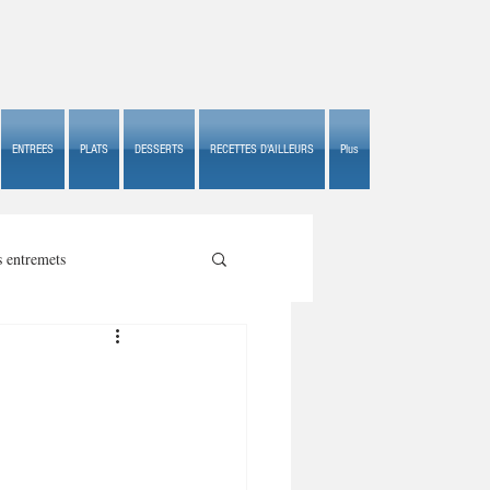
ENTREES
PLATS
DESSERTS
RECETTES D'AILLEURS
Plus
s entremets
s croustillants