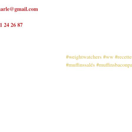
emarle@gmail.com
81 24 26 87
#weightwatchers
#ww
#recette
#muffinssalés
#muffinsbaconp