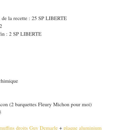
s de la recette : 25 SP LIBERTE
2
fin : 2 SP LIBERTE
 chimique
acon (2 barquettes Fleury Michon pour moi)
é
muffins droits Guy Demarle
 + 
plaque aluminium