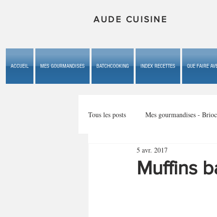
AUDE CUISINE
ACCUEIL
MES GOURMANDISES
BATCHCOOKING
INDEX RECETTES
QUE FAIRE AVE
Tous les posts
Mes gourmandises - Brioc
5 avr. 2017
Mes gourmandises - les gâteaux du b
Muffins 
Mes gourmandises - plaisirs d'enfan