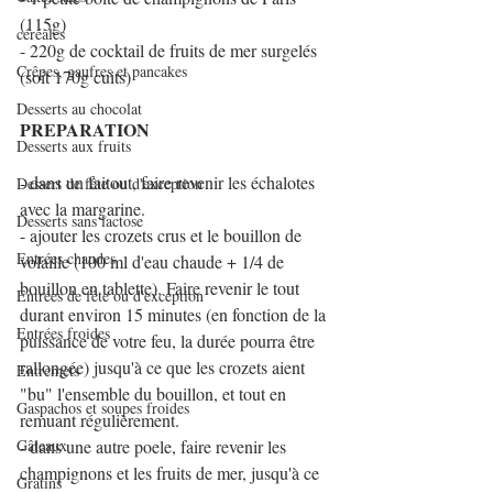
(115g)
céréales
- 220g de cocktail de fruits de mer surgelés 
Crêpes, gaufres et pancakes
(soit 170g cuits)
Desserts au chocolat
PREPARATION
Desserts aux fruits
- dans un faitout, faire revenir les échalotes 
Dessert de fête ou d'exception
avec la margarine.
Desserts sans lactose
- ajouter les crozets crus et le bouillon de 
Entrées chaudes
volaille (100 ml d'eau chaude + 1/4 de 
bouillon en tablette). Faire revenir le tout 
Entrées de fête ou d'exception
durant environ 15 minutes (en fonction de la 
Entrées froides
puissance de votre feu, la durée pourra être 
rallongée) jusqu'à ce que les crozets aient 
Entremets
"bu" l'ensemble du bouillon, et tout en 
Gaspachos et soupes froides
remuant régulièrement.
Gâteaux
- dans une autre poele, faire revenir les 
champignons et les fruits de mer, jusqu'à ce 
Gratins