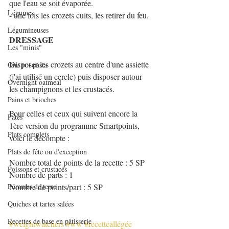
que l'eau se soit évaporée.
Légumes
- une fois les crozets cuits, les retirer du feu.
Légumineuses
DRESSAGE
Les "minis"
Disposer les crozets au centre d'une assiette 
One pot pasta
(j'ai utilisé un cercle) puis disposer autour 
Overnight oatmeal
les champignons et les crustacés.
Pains et brioches
Pour celles et ceux qui suivent encore la 
Pâtes
1ère version du programme Smartpoints, 
Plats complets
voici le décompte :
Plats de fête ou d'exception
Nombre total de points de la recette : 5 SP
Poissons et crustacés
Nombre de parts : 1
Pommes de terre
Nombre de points/part : 5 SP
Quiches et tartes salées
Recettes de base en pâtisserie
#weightwatchers
#ww
#recetteallégée