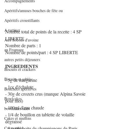
Accompagnements
Apéritifs/amuses bouches de fête ou
Apéritifs croustillants
A tartiner
Nombre total de points de la recette : 4 SP 
LIBERTE
Aux flocons d'avoine
Nombre de parts : 1
au Fromage
Nombre de points/part : 4 SP LIBERTE
autres petits déjeuners
INGREDIENTS
Biscuits et crackers
Biscuits et sablés
- 5g de margarine
- 1cc d'échalote
Bouchées apéritives
- 30g de crozets crus (marque Alpina Savoie 
Bowlcakes
pour moi)
- 100ml d'eau chaude
bowlcakes salés
- 1/4 de bouillon en tablette de volaille 
Cakes et muffins
dégraissé
Cakes salés
- 1 petite boite de champignons de Paris 