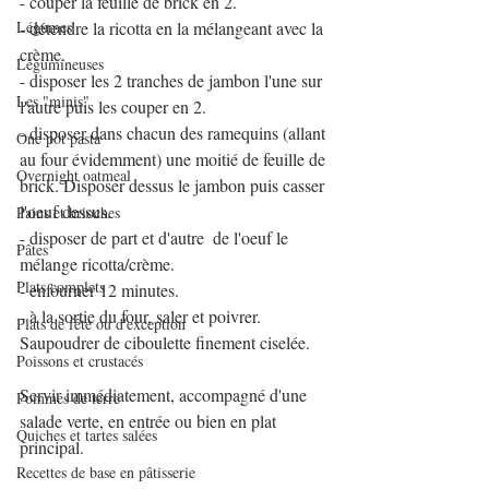
- couper la feuille de brick en 2.
Légumes
- détendre la ricotta en la mélangeant avec la 
crème. 
Légumineuses
- disposer les 2 tranches de jambon l'une sur 
Les "minis"
l'autre puis les couper en 2.
- disposer dans chacun des ramequins (allant 
One pot pasta
au four évidemment) une moitié de feuille de 
Overnight oatmeal
brick. Disposer dessus le jambon puis casser 
l'oeuf dessus.
Pains et brioches
- disposer de part et d'autre  de l'oeuf le 
Pâtes
mélange ricotta/crème.
Plats complets
- enfourner 12 minutes.
- à la sortie du four, saler et poivrer. 
Plats de fête ou d'exception
Saupoudrer de ciboulette finement ciselée.
Poissons et crustacés
Servir immédiatement, accompagné d'une 
Pommes de terre
salade verte, en entrée ou bien en plat 
Quiches et tartes salées
principal.
Recettes de base en pâtisserie