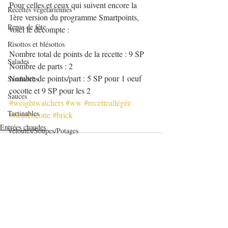
Pour celles et ceux qui suivent encore la 
Recettes végétariennes
1ère version du programme Smartpoints, 
Repas de fête
voici le décompte :
Risottos et blésottos
Nombre total de points de la recette : 9 SP
Salades
Nombre de parts : 2
Nombre de points/part : 5 SP pour 1 oeuf 
Sandwichs
cocotte et 9 SP pour les 2
Sauces
#weightwatchers
#ww
#recetteallégée
Tartinables
#oeufcocotte
#brick
Entrées chaudes
Veloutés/Soupes/Potages
verrines et mignardises sucrées
Verrines salées
Viandes
Volailles
Posts récents
Voir tout
Yaourts et desserts lactés