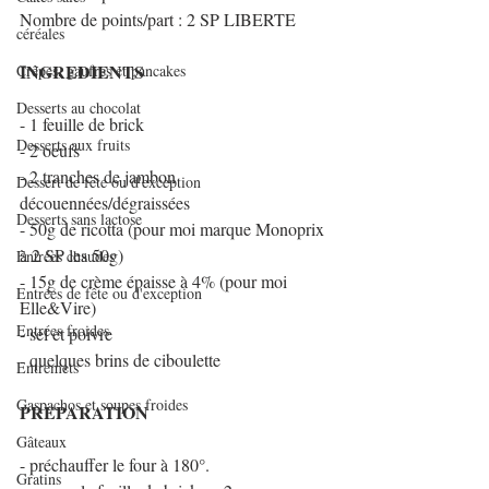
Nombre de points/part : 2 SP LIBERTE
céréales
INGREDIENTS
Crêpes, gaufres et pancakes
Desserts au chocolat
- 1 feuille de brick
Desserts aux fruits
- 2 oeufs
- 2 tranches de jambon 
Dessert de fête ou d'exception
découennées/dégraissées
Desserts sans lactose
- 50g de ricotta (pour moi marque Monoprix 
à 2 SP les 50g)
Entrées chaudes
- 15g de crème épaisse à 4% (pour moi 
Entrées de fête ou d'exception
Elle&Vire)
Entrées froides
- sel et poivre
- quelques brins de ciboulette
Entremets
Gaspachos et soupes froides
PREPARATION
Gâteaux
- préchauffer le four à 180°.
Gratins