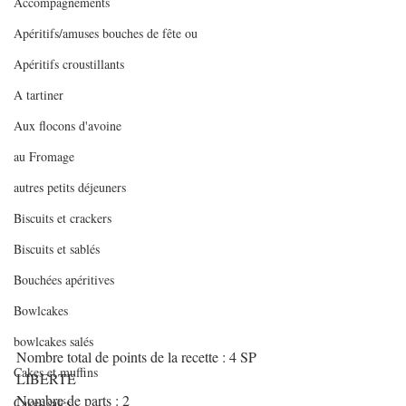
Accompagnements
Apéritifs/amuses bouches de fête ou
Apéritifs croustillants
A tartiner
Aux flocons d'avoine
au Fromage
autres petits déjeuners
Biscuits et crackers
Biscuits et sablés
Bouchées apéritives
Bowlcakes
bowlcakes salés
Nombre total de points de la recette : 4 SP 
Cakes et muffins
LIBERTE
Nombre de parts : 2
Cakes salés