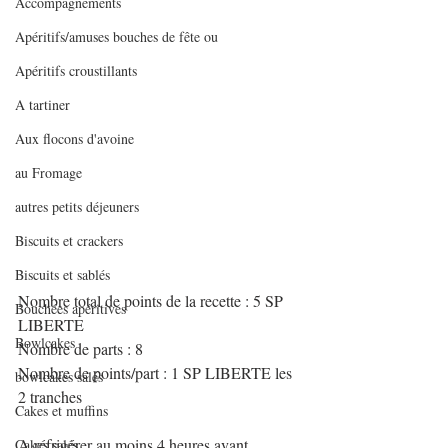
Accompagnements
Apéritifs/amuses bouches de fête ou
Apéritifs croustillants
A tartiner
Aux flocons d'avoine
au Fromage
autres petits déjeuners
Biscuits et crackers
Biscuits et sablés
Nombre total de points de la recette : 5 SP 
Bouchées apéritives
LIBERTE
Bowlcakes
Nombre de parts : 8
Nombre de points/part : 1 SP LIBERTE les 
bowlcakes salés
2 tranches
Cakes et muffins
A réfrigérer au moins 4 heures avant 
Cakes salés