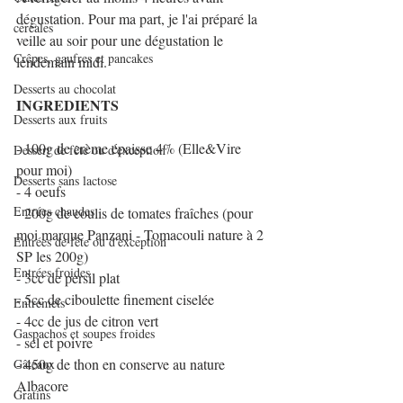
dégustation. Pour ma part, je l'ai préparé la 
céréales
veille au soir pour une dégustation le 
Crêpes, gaufres et pancakes
lendemain midi.
Desserts au chocolat
INGREDIENTS
Desserts aux fruits
- 100g de crème épaisse 4% (Elle&Vire 
Dessert de fête ou d'exception
pour moi)
Desserts sans lactose
- 4 oeufs
Entrées chaudes
- 200g de coulis de tomates fraîches (pour 
moi marque Panzani - Tomacouli nature à 2 
Entrées de fête ou d'exception
SP les 200g)
Entrées froides
- 3cc de persil plat
- 5cc de ciboulette finement ciselée
Entremets
- 4cc de jus de citron vert
Gaspachos et soupes froides
- sel et poivre
- 450g de thon en conserve au nature 
Gâteaux
Albacore
Gratins