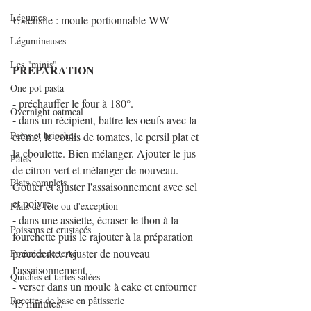
Légumes
Ustensile : moule portionnable WW
Légumineuses
Les "minis"
PREPARATION
One pot pasta
- préchauffer le four à 180°.
Overnight oatmeal
- dans un récipient, battre les oeufs avec la 
Pains et brioches
crème, le coulis de tomates, le persil plat et 
la cboulette. Bien mélanger. Ajouter le jus 
Pâtes
de citron vert et mélanger de nouveau. 
Plats complets
Goûter et ajuster l'assaisonnement avec sel 
et poivre.
Plats de fête ou d'exception
- dans une assiette, écraser le thon à la 
Poissons et crustacés
fourchette puis le rajouter à la préparation 
précédente. Ajuster de nouveau 
Pommes de terre
l'assaisonnement.
Quiches et tartes salées
- verser dans un moule à cake et enfourner 
Recettes de base en pâtisserie
45 minutes.