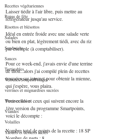
Recettes végétariennes
Laisser tiédir à l'air libre, puis mettre au 
Repas de fête
réfrigérateur jusqu'au service.
Risottos et blésottos
Idéal en entrée froide avec une salade verte 
Salades
ou bien en plat, légèrement tiédi, avec du riz 
Sandwichs
par exemple (à comptabiliser).
Sauces
Pour ce week-end, j'avais envie d'une terrine 
Tartinables
de thon...alors j'ai compilé plein de recettes 
trouvées sur internet pour obtenir la mienne, 
Veloutés/Soupes/Potages
qui j'espère, vous plaira.
verrines et mignardises sucrées
Pour celles et ceux qui suivent encore la 
Verrines salées
1ère version du programme Smartpoints, 
Viandes
voici le décompte :
Volailles
Nombre total de points de la recette : 18 SP
Yaourts et desserts lactés
Nombre de parts : 8