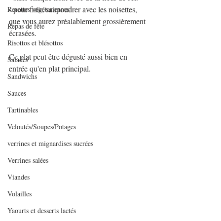
- pour finir, saupoudrer avec les noisettes, 
Recettes végétariennes
que vous aurez préalablement grossièrement 
Repas de fête
écrasées.
Risottos et blésottos
Ce plat peut être dégusté aussi bien en 
Salades
entrée qu'en plat principal.
Sandwichs
Sauces
Tartinables
Veloutés/Soupes/Potages
verrines et mignardises sucrées
Verrines salées
Viandes
Volailles
Yaourts et desserts lactés