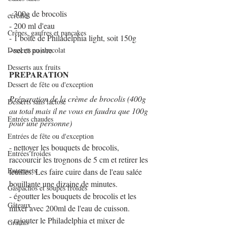
- 300g de brocolis
céréales
- 200 ml d'eau
Crêpes, gaufres et pancakes
- 1 boîte de Philadelphia light, soit 150g
- sel et poivre
Desserts au chocolat
Desserts aux fruits
PREPARATION
Dessert de fête ou d'exception
Préparation de la crème de brocolis (400g 
Desserts sans lactose
au total mais il ne vous en faudra que 100g 
Entrées chaudes
pour une personne)
Entrées de fête ou d'exception
- nettoyer les bouquets de brocolis, 
Entrées froides
raccourcir les trognons de 5 cm et retirer les 
Entremets
feuilles. Les faire cuire dans de l'eau salée 
bouillante une dizaine de minutes.
Gaspachos et soupes froides
- égoutter les bouquets de brocolis et les 
Gâteaux
mixer avec 200ml de l'eau de cuisson.
- rajouter le Philadelphia et mixer de 
Gratins