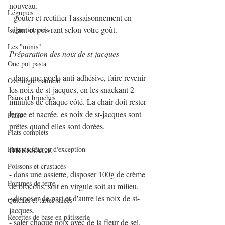
nouveau.
Légumes
- goûter et rectifier l'assaisonnement en 
salant et poivrant selon votre goût.
Légumineuses
Les "minis"
Préparation des noix de st-jacques
One pot pasta
- dans une poele anti-adhésive, faire revenir 
Overnight oatmeal
les noix de st-jacques, en les snackant 2 
Pains et brioches
minutes de chaque côté. La chair doit rester 
ferme et nacrée. es noix de st-jacques sont 
Pâtes
prêtes quand elles sont dorées.
Plats complets
DRESSAGE 
Plats de fête ou d'exception
Poissons et crustacés
- dans une assiette, disposer 100g de crème 
Pommes de terre
de brocolis, soit en virgule soit au milieu.
- disposer de part et d'autre les noix de st-
Quiches et tartes salées
jacques.
Recettes de base en pâtisserie
- saler chaque noix avec de la fleur de sel.