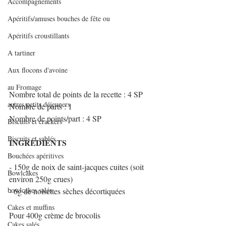
Accompagnements
Apéritifs/amuses bouches de fête ou
Apéritifs croustillants
A tartiner
Aux flocons d'avoine
au Fromage
Nombre total de points de la recette : 4 SP 
autres petits déjeuners
Nombre de parts : 1 
Nombre de points/part : 4 SP 
Biscuits et crackers
Biscuits et sablés
INGREDIENTS
Bouchées apéritives
- 150g de noix de saint-jacques cuites (soit 
Bowlcakes
environ 250g crues)
bowlcakes salés
- 6g de noisettes sèches décortiquées
Cakes et muffins
Pour 400g crème de brocolis
Cakes salés