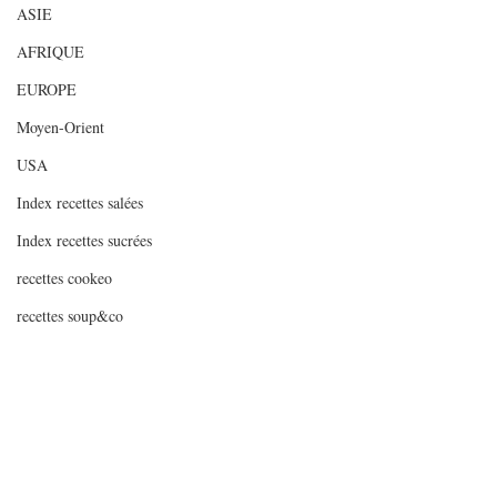
ASIE
AFRIQUE
EUROPE
Moyen-Orient
USA
Index recettes salées
Index recettes sucrées
recettes cookeo
recettes soup&co
INDEX RECETTES SALEES PAR NOMBRE
DE
INDEX RECETTES SUCREES PAR NOMBRE
#weightwatchers
#ww
#recetteallégée
D
#noixdesaintjacques
#crèmedebrocolis
Poissons et crustacés
Articles de fonds
Repas de fête