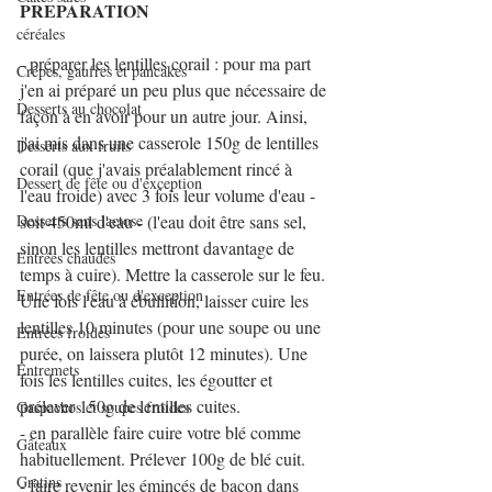
PREPARATION
céréales
- préparer les lentilles corail : pour ma part 
Crêpes, gaufres et pancakes
j'en ai préparé un peu plus que nécessaire de 
Desserts au chocolat
façon à en avoir pour un autre jour. Ainsi, 
j'ai mis dans une casserole 150g de lentilles 
Desserts aux fruits
corail (que j'avais préalablement rincé à 
Dessert de fête ou d'exception
l'eau froide) avec 3 fois leur volume d'eau - 
Desserts sans lactose
soit 450ml d'eau - (l'eau doit être sans sel, 
sinon les lentilles mettront davantage de 
Entrées chaudes
temps à cuire). Mettre la casserole sur le feu. 
Entrées de fête ou d'exception
Une fois l'eau à ébullition, laisser cuire les 
lentilles 10 minutes (pour une soupe ou une 
Entrées froides
purée, on laissera plutôt 12 minutes). Une 
Entremets
fois les lentilles cuites, les égoutter et 
prélever 150g de lentilles cuites.
Gaspachos et soupes froides
- en parallèle faire cuire votre blé comme 
Gâteaux
habituellement. Prélever 100g de blé cuit.
Gratins
- faire revenir les émincés de bacon dans 