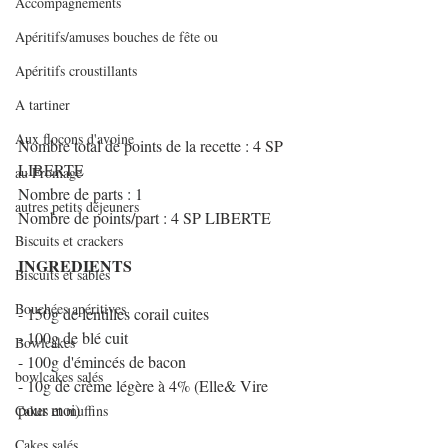
Accompagnements
Apéritifs/amuses bouches de fête ou
Apéritifs croustillants
A tartiner
Aux flocons d'avoine
Nombre total de points de la recette : 4 SP 
LIBERTE
au Fromage
Nombre de parts : 1
autres petits déjeuners
Nombre de points/part : 4 SP LIBERTE
Biscuits et crackers
INGREDIENTS
Biscuits et sablés
Bouchées apéritives
- 150g de lentilles corail cuites
- 100g de blé cuit
Bowlcakes
- 100g d'émincés de bacon
bowlcakes salés
- 10g de crème légère à 4% (Elle& Vire 
pour moi)
Cakes et muffins
Cakes salés