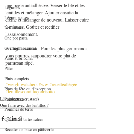
une poele antiadhésive. Verser le blé et les 
Légumes
lentilles et mélanger. Ajouter ensuite la 
Légumineuses
crème et mélanger de nouveau. Laisser cuire 
2 minutes. Goûter et rectifier 
Les "minis"
l'assaisonnement.
One pot pasta
Overnight oatmeal
A déguster chaud. Pour les plus gourmands, 
vous pourrez saupoudrer votre plat de 
Pains et brioches
parmesan râpé.
Pâtes
Plats complets
#weightwatchers
#ww
#recetteallégée
Plats de fête ou d'exception
#lentillescorailfaçonrisotto
Légumineuses
Poissons et crustacés
Que faire avec des lentilles ?
Pommes de terre
Quiches et tartes salées
Recettes de base en pâtisserie