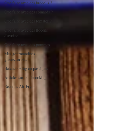
Que faire avec des brocolis ?
Que faire avec des épinards ?
Que faire avec des tomates ?
Que faire avec des flocons
d'avoine
Que faire avec des pommes
Mes gourmandises -
glaces/sorbets
Batchcooking en pas à pas
Articles sur batchcooking
Recettes Air Fryer