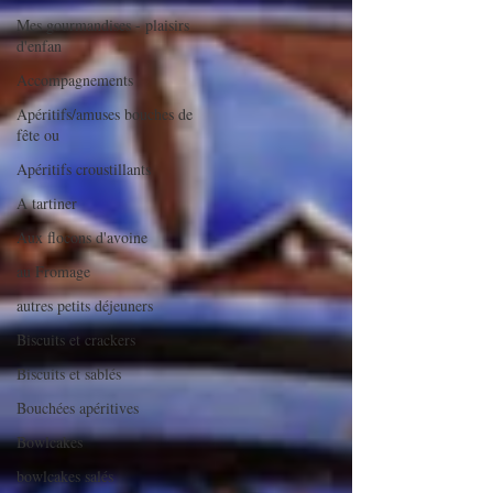
Mes gourmandises - plaisirs
d'enfan
Accompagnements
Apéritifs/amuses bouches de
fête ou
Apéritifs croustillants
A tartiner
Aux flocons d'avoine
au Fromage
autres petits déjeuners
Biscuits et crackers
Biscuits et sablés
Bouchées apéritives
Bowlcakes
bowlcakes salés