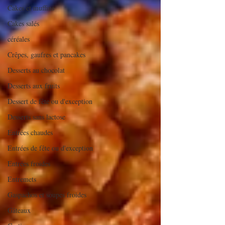
Cakes et muffins
Cakes salés
céréales
Crêpes, gaufres et pancakes
Desserts au chocolat
Desserts aux fruits
Dessert de fête ou d'exception
Desserts sans lactose
Entrées chaudes
Entrées de fête ou d'exception
Entrées froides
Entremets
Gaspachos et soupes froides
Gâteaux