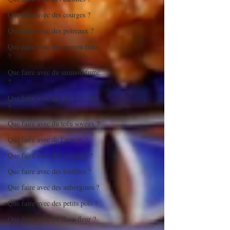
Que faire avec des courges ?
Que faire avec des poireaux ?
Que faire avec du saumon frais
?
Que faire avec du saumon fumé
?
Que faire avec du thon en boîte
?
Que faire avec du tofu soyeux ?
Que faire avec de l'avocat ?
Que faire avec des asperges ?
Que faire avec des lentilles ?
Que faire avec des aubergines ?
Que faire avec des petits pois ?
Que faire avec du chou-fleur ?