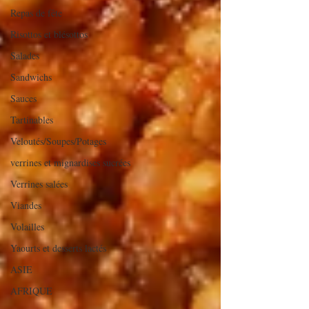
Repas de fête
Risottos et blésottos
Salades
Sandwichs
Sauces
Tartinables
Veloutés/Soupes/Potages
verrines et mignardises sucrées
Verrines salées
Viandes
Volailles
Yaourts et desserts lactés
ASIE
AFRIQUE