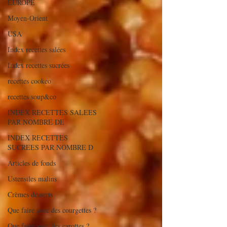
EUROPE
Moyen-Orient
USA
Index recettes salées
Index recettes sucrées
recettes cookeo
recettes soup&co
INDEX RECETTES SALEES
PAR NOMBRE DE
INDEX RECETTES
SUCREES PAR NOMBRE D
Articles de fonds
Ustensiles malins
Crèmes desserts
Que faire avec des courgettes ?
Que faire avec des carottes ?