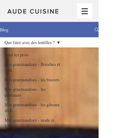
AUDE CUISINE
Blog
Que faire avec des lentilles ?
Tous les posts
Mes gourmandises - Brioches et
vien
Mes gourmandises - les biscuits
Mes gourmandises - les
entremets
Mes gourmandises - les gâteaux
du b
Mes gourmandises - made in
USA
Mes gourmandises - Noël