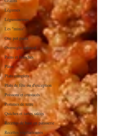
Gratins
Légumes
Légumineuses
Les "minis"
One pot pasta
Overnight oatmeal
Pains et brioches
Pâtes
Plats complets
Plats de fête ou d'exception
Poissons et crustacés
Pommes de terre
Quiches et tartes salées
Recettes de base en pâtisserie
Recettes végétariennes