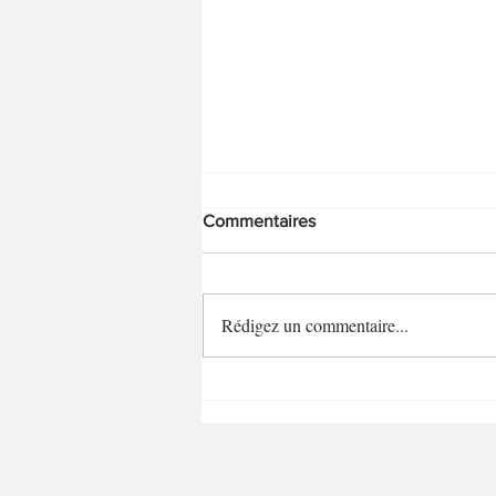
Commentaires
Rédigez un commentaire...
Flans de petits pois, fêta et
menthe fraîche