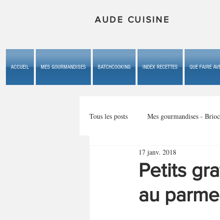
AUDE CUISINE
ACCUEIL
MES GOURMANDISES
BATCHCOOKING
INDEX RECETTES
QUE FAIRE AVE
Tous les posts
Mes gourmandises - Brioc
17 janv. 2018
Mes gourmandises - les gâteaux du b
Petits gra
au parme
Mes gourmandises - plaisirs d'enfan