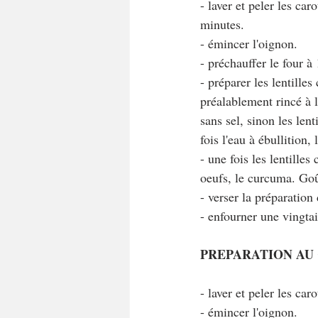
- laver et peler les ca
minutes.
- émincer l'oignon.
- préchauffer le four à
- préparer les lentilles
préalablement rincé à l
sans sel, sinon les len
fois l'eau à ébullition,
- une fois les lentilles
oeufs, le curcuma. Goût
- verser la préparatio
- enfourner une vingta
PREPARATION AU
- laver et peler les car
- émincer l'oignon.