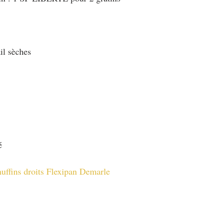
ail sèches
é
uffins droits Flexipan Demarle