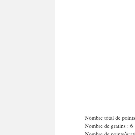
A tartiner
Aux flocons d'avoine
Bouchées apéritives
Bowlcakes
Crêpes, gaufres et pancakes
Desse
Entrées chaudes
Entrées de fête 
Nombre total de point
Nombre de gratins : 6
Nombre de points/grat