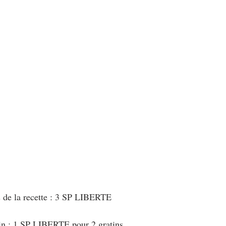
au Fromage
autres petits déjeuners
Biscuits et crackers
bowlcakes salés
Cakes et muffins
Cakes salés
céréales
rts au chocolat
Desserts aux fruits
Dessert de fête ou d'exception
ou d'exception
Entrées froides
s de la recette : 3 SP LIBERTE
in : 1 SP LIBERTE pour 2 gratins