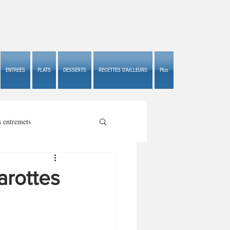
ENTREES
PLATS
DESSERTS
RECETTES D'AILLEURS
Plus
s entremets
carottes
s croustillants