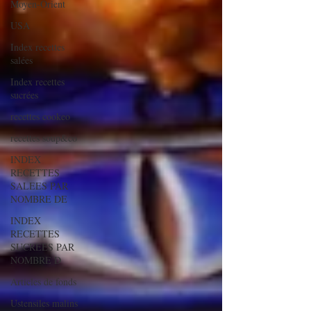
Moyen-Orient
USA
Index recettes
salées
Index recettes
sucrées
recettes cookeo
recettes soup&co
INDEX
RECETTES
SALEES PAR
NOMBRE DE
INDEX
RECETTES
SUCREES PAR
NOMBRE D
Articles de fonds
Ustensiles malins