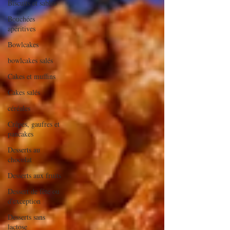
Biscuits et sablés
Bouchées
apéritives
Bowlcakes
bowlcakes salés
Cakes et muffins
Cakes salés
céréales
Crêpes, gaufres et
pancakes
Desserts au
chocolat
Desserts aux fruits
Dessert de fête ou
d'exception
Desserts sans
lactose