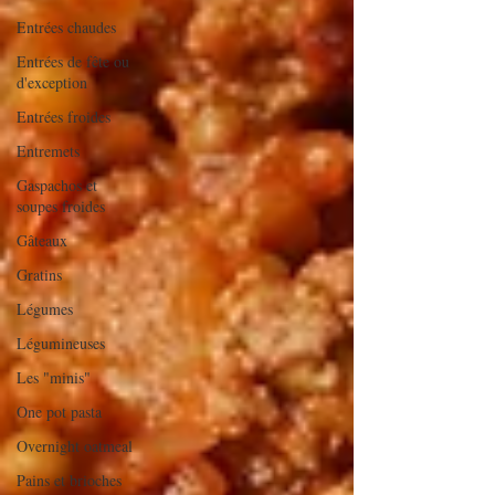
Entrées chaudes
Entrées de fête ou
d'exception
Entrées froides
Entremets
Gaspachos et
soupes froides
Gâteaux
Gratins
Légumes
Légumineuses
Les "minis"
One pot pasta
Overnight oatmeal
Pains et brioches