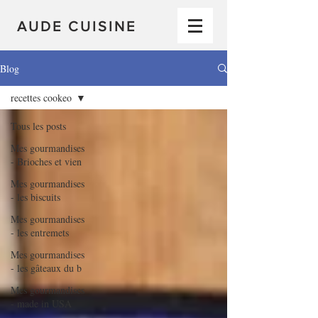
AUDE CUISINE
Blog
recettes cookeo
Tous les posts
Mes gourmandises
- Brioches et vien
Mes gourmandises
- les biscuits
Mes gourmandises
- les entremets
Mes gourmandises
- les gâteaux du b
Mes gourmandises
- made in USA