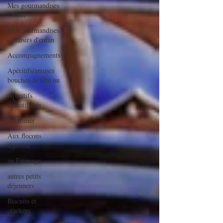
Mes gourmandises
- Noël
Mes gourmandises
- plaisirs d'enfan
Accompagnements
Apéritifs/amuses
bouches de fête ou
Apéritifs
croustillants
A tartiner
Aux flocons
d'avoine
au Fromage
autres petits
déjeuners
Biscuits et
crackers