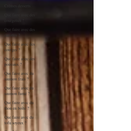
Crèmes desserts
Que faire avec des
courgettes ?
Que faire avec des
carottes ?
Que faire avec des
courges ?
Que faire avec des
poireaux ?
Que faire avec du
saumon frais ?
Que faire avec du
saumon fumé ?
Que faire avec du
thon en boîte ?
Que faire avec du
tofu soyeux ?