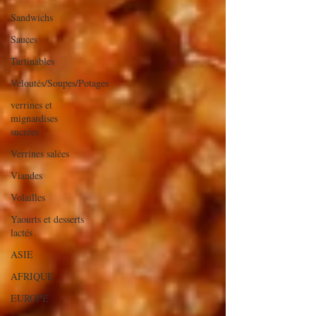
Sandwichs
Sauces
Tartinables
Veloutés/Soupes/Potages
verrines et
mignardises
sucrées
Verrines salées
Viandes
Volailles
Yaourts et desserts
lactés
ASIE
AFRIQUE
EUROPE