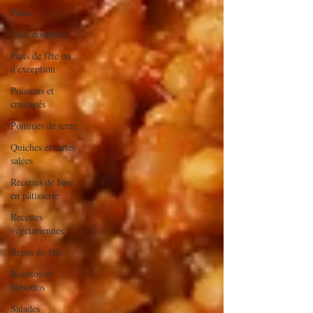
Pâtes
Plats complets
Plats de fête ou
d'exception
Poissons et
crustacés
Pommes de terre
Quiches et tartes
salées
Recettes de base
en pâtisserie
Recettes
végétariennes
Repas de fête
Risottos et
blésottos
Salades