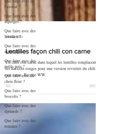
Que faire avec de
l'avocat ?
Que faire avec des
asperges ?
Que faire avec des
lentilles ?
Que faire avec des
25 mai 2021
aubergines ?
Que faire avec des
Lentilles façon chili con carne
petits pois ?
Un chili con carne dans lequel les lentilles remplacent
Que faire avec du
chou-fleur ?
les haricots rouges pour une version revisitée du chili
con carne. Recette WW.
Que faire avec des
brocolis ?
Que faire avec des
épinards ?
Que faire avec des
tomates ?