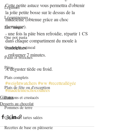
Cette petite astuce vous permettra d'obtenir 
Légumes
la jolie petite bosse sur le dessus de la 
Légumineuses
madeleine (obtenue grâce au choc 
thermique).
Les "minis"
- une fois la pâte bien refroidie, répartir 1 CS 
One pot pasta
dans chaque compartiment du moule à 
Overnight oatmeal
madeleines. 
- enfourner 7 minutes.
Pains et brioches
Pâtes
A déguster tiède ou froid.
Plats complets
#weightwatchers
#ww
#recetteallégée
Plats de fête ou d'exception
#madeleineschocolatées
Gâteaux
Poissons et crustacés
Desserts au chocolat
Pommes de terre
Quiches et tartes salées
Recettes de base en pâtisserie