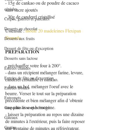
- 15g de cankao ou de poudre de cacaco 
céréales
sans sucre ajoutés
- 30g de canderel cristallisé
Crêpes, gaufres et pancakes
Desserts au chocolat
Ustensile : 
moule 20 madeleines Flexipan 
Demarle
Desserts aux fruits
Dessert de fête ou d'exception
PREPARATION
Desserts sans lactose
- préchauffer votre four à 200°.
Entrées chaudes
- dans un récipient mélanger farine, levure, 
Entrées de fête ou d'exception
canderel cristallisé et cankao.
- dans un bol, mélanger l'oeuf avec le 
Entrées froides
beurre. Verser le tout sur la préparation 
Entremets
précédente et bien mélanger afin d 'obtenir 
une pâte lisse et homogène.
Gaspachos et soupes froides
- laisser la préparation au repos une dizaine 
Gâteaux
de minutes à l'extérieur, puis la faire reposer 
Gratins
une trentaine de minutes au réfrigérateur. 