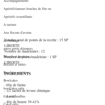
Accompagnements
Apéritifs/amuses bouches de fête ou
Apéritifs croustillants
A tartiner
Aux flocons d'avoine
Nombre total de points de la recette : 15 SP 
au Fromage
LIBERTE
autres petits déjeuners
Nombre de madeleines : 12
Biscuits et crackers
Nombre de points/madeleine : 1 SP 
LIBERTE
Biscuits et sablés
Bouchées apéritives
INGREDIENTS 
Bowlcakes
- 60g de farine
bowlcakes salés
- 1/2 sachet de levure chimique
- 1 oeuf
Cakes et muffins
- 40g de beurre 39-41%
Cakes salés