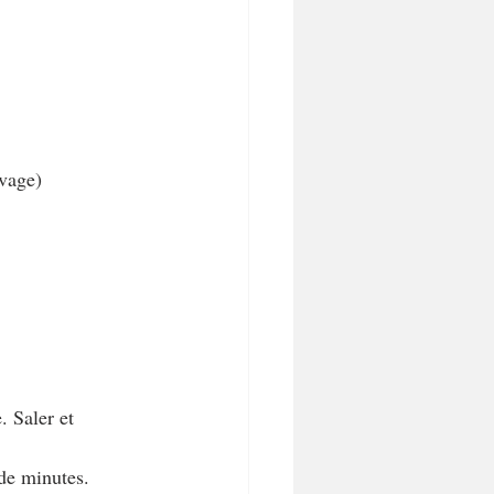
evage)
. Saler et 
 de minutes.