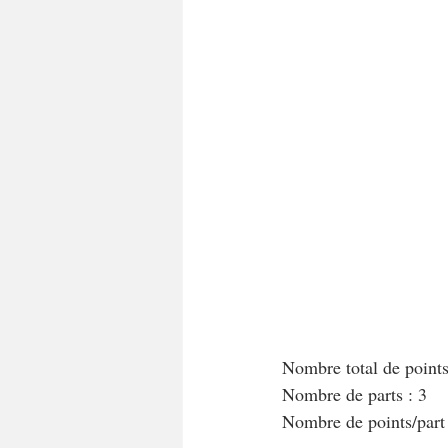
A tartiner
Aux flocons d'avoine
Bouchées apéritives
Bowlcakes
Crêpes, gaufres et pancakes
Desse
Entrées chaudes
Entrées de fête 
Nombre total de point
Nombre de parts : 3
Nombre de points/par