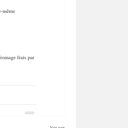
lle-même 
romage frais par 
Voir tout