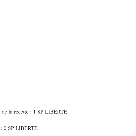
au Fromage
autres petits déjeuners
Biscuits et crackers
bowlcakes salés
Cakes et muffins
Cakes salés
céréales
rts au chocolat
Desserts aux fruits
Dessert de fête ou d'exception
ou d'exception
Entrées froides
s de la recette : 1 SP LIBERTE
t : 0 SP LIBERTE