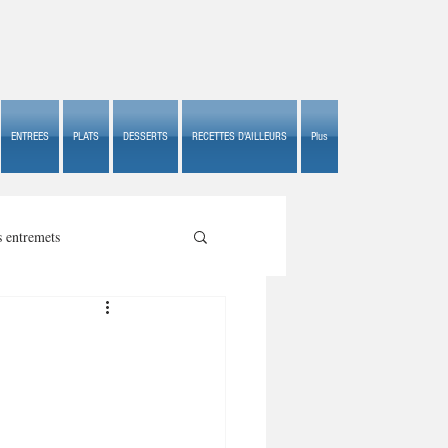
ENTREES
PLATS
DESSERTS
RECETTES D'AILLEURS
Plus
s entremets
s croustillants