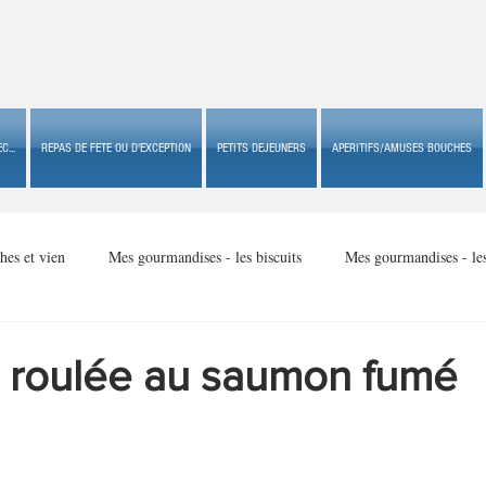
C...
REPAS DE FETE OU D'EXCEPTION
PETITS DEJEUNERS
APERITIFS/AMUSES BOUCHES
hes et vien
Mes gourmandises - les biscuits
Mes gourmandises - le
Mes gourmandises - made in USA
Mes gourmandises - Noël
 roulée au saumon fumé
Accompagnements
Apéritifs/amuses bouches de fête ou
Apéritif