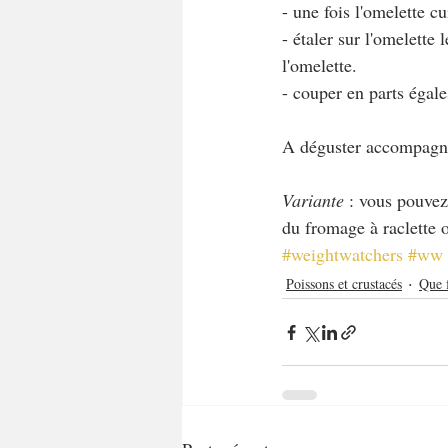
- une fois l'omelette cui
- étaler sur l'omelette
l'omelette.
- couper en parts égale
A déguster accompagné
Variante
 : vous pouve
du fromage à raclette 
#weightwatchers
#ww
Poissons et crustacés
Que 