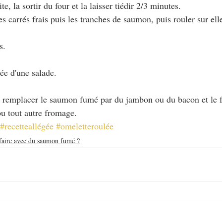
te, la sortir du four et la laisser tiédir 2/3 minutes.
 les carrés frais puis les tranches de saumon, puis rouler sur e
s.
e d'une salade.
z remplacer le saumon fumé par du jambon ou du bacon et le f
ou tout autre fromage.
#recetteallégée
#omeletteroulée
faire avec du saumon fumé ?