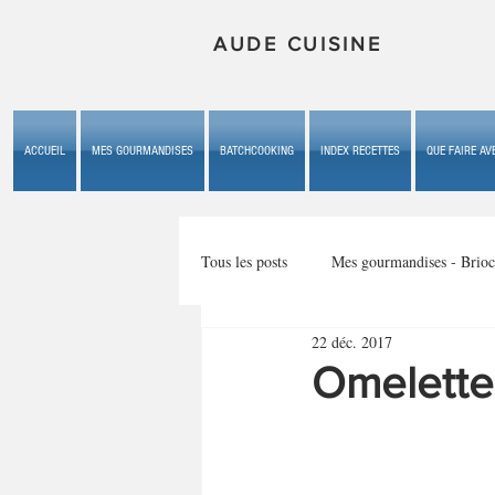
AUDE CUISINE
ACCUEIL
MES GOURMANDISES
BATCHCOOKING
INDEX RECETTES
QUE FAIRE AVE
Tous les posts
Mes gourmandises - Brioc
22 déc. 2017
Mes gourmandises - les gâteaux du b
Omelette
Mes gourmandises - plaisirs d'enfan