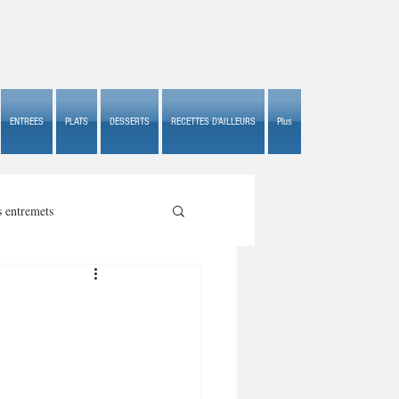
ENTREES
PLATS
DESSERTS
RECETTES D'AILLEURS
Plus
s entremets
s croustillants