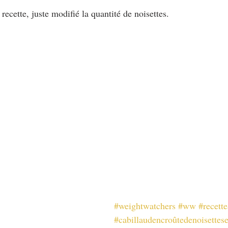
 recette, juste modifié la quantité de noisettes.
#weightwatchers
#ww
#recette
#cabillaudencroûtedenoisettes