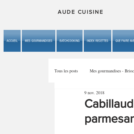
AUDE CUISINE
ACCUEIL
MES GOURMANDISES
BATCHCOOKING
INDEX RECETTES
QUE FAIRE AVE
Tous les posts
Mes gourmandises - Brioc
9 nov. 2018
Mes gourmandises - les gâteaux du b
Cabillaud
parmesa
Mes gourmandises - plaisirs d'enfan