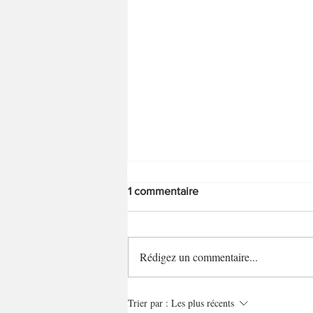
1 commentaire
Rédigez un commentaire...
Mini-tartelettes poireaux/noix
Trier par :
Les plus récents
de pétoncle