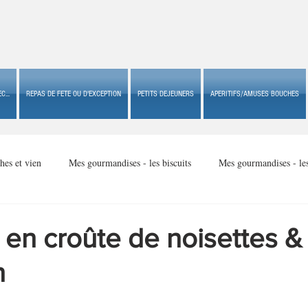
C...
REPAS DE FETE OU D'EXCEPTION
PETITS DEJEUNERS
APERITIFS/AMUSES BOUCHES
hes et vien
Mes gourmandises - les biscuits
Mes gourmandises - le
Mes gourmandises - made in USA
Mes gourmandises - Noël
 en croûte de noisettes &
n
Accompagnements
Apéritifs/amuses bouches de fête ou
Apéritif