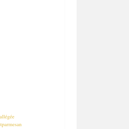
allégée
etparmesan